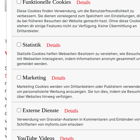
Funktionelle Cookies
Details
Diese Cookies finden Verwendung, um die Benutzerfreundlichkeit zu
verbessern. Sie dienen vorwiegend zum Speichern von Einstellungen, d
du bei früheren Besuchen der Website gemacht hast. Ohne diese Cooki
stehen dir einige Features nicht zur Verfügung. Keine Übermittlung an
Drittanbieter.
TEXTERELLA PERSÖNLICH.
Statistik
Details
Was wird bleiben?
Statistik-Cookies helfen Webseiten-Besitzern zu verstehen, wie Besuch
mit Webseiten interagieren, indem Informationen anonym gesammelt u
gemeldet werden.
Seit fast zwei Monaten leben wir in dieser
eigenartigen
Stille
, die nun langsam nicht mehr ganz so still und so
Marketing
Details
ruhig ist, aber immer noch seltsam. Immer noch sind
Marketing Cookies werden von Drittanbietern oder Publishern verwende
meine Tage so gleichförmig und unaufgeregt, dass sie
um personalisierte Werbung anzuzeigen. Sie tun dies, indem sie Besuch
über Websites hinweg verfolgen.
verschwimmen, und bereits der Besuch des Edekas im
nächsten Ort zum Abenteuer wird. Aber mir genügt
Externe Dienste
Details
dieses Leben. Ein wenig bin ich erstaunt, dass ich doch
Verwendung von Gravatar-Avataren in Kommentaren und Einbinden vo
viel weniger brauche, als ich gedacht hatte. So viel
Schriftarten von myfonts.com erlauben
weniger Action, so viel weniger Events, so viel weniger
von allem. Das ist eine gute Erkenntnis, und ich weiß,
YouTube Videos
Details