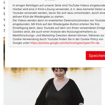
ich bin damit nicht allein. Manchmal wünschte ich, es
In einigen Beiträgen auf unserer Seite sind YouTube-Videos eingebunde
könnte einfach so bleiben, dieses Leben. So ruhig, so
Hierbei wird eine 2-Klick-Lösung verwendet, d. h. dass keinerlei Daten 
Youtube versendet werden, bevor Sie sich dazu entscheiden, durch ein
beschaulich, so schlicht. Nicht zerfasert und flirrend
aktiven Klick die Wiedergabe zu starten.
wie sonst. Sondern klar und fokussiert auf das wenige,
Die Videos werden dann im erweiterten Datenschutzmodus von Youtub
eingebunden. Mit Klick auf den Wiedergabe-Button erteilen Sie Ihre
was ich wirklich brauche. Familie, Natur, gutes Essen.
Einwilligung darin, dass Youtube auf dem von Ihnen verwendeten Endge
Schreiben. So wenig, so viel.
Cookies setzt, die auch einer Analyse des Nutzungsverhaltens zu
Marktforschungs- und Marketing-Zwecken dienen können. Näheres zur
Cookie-Verwendung durch Youtube finden Sie in der Cookie-Policy von
Google unter
https://policies.google.com/technologies/types?hl=de
.
Speicher