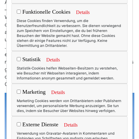
Auf dieses Wochenende hatte ich mich schon Wochen
– ach was: Monate! – vorgefreut! Ein ganzes
Funktionelle Cookies
Details
Wochenende auf
Schloss Hohenstein
(bei Coburg)
,
an
Diese Cookies finden Verwendung, um die
dem ich ein bisschen Prinzessin sein durfte (was ich –
Benutzerfreundlichkeit zu verbessern. Sie dienen vorwiegend
zum Speichern von Einstellungen, die du bei früheren
angesichts meiner großen Begeisterung für Schlösser
Besuchen der Website gemacht hast. Ohne diese Cookies
und Burgen – in einem früheren Leben zweifelsfrei war
stehen dir einige Features nicht zur Verfügung. Keine
Übermittlung an Drittanbieter.
…)! Entspannen, im Schlosspark spazieren, lecker
essen und zwischendrin ein paar Gedanken zum
Statistik
Details
nächsten Buch (ein Roman! Du erinnerst dich sicher: Es
geht um Daisy …) notieren! Was für ein Glück, dass
Statistik-Cookies helfen Webseiten-Besitzern zu verstehen,
wie Besucher mit Webseiten interagieren, indem
dieses kleine feine Schloss-Wochenende Anfang
Informationen anonym gesammelt und gemeldet werden.
Oktober noch möglich war …
Marketing
Details
Marketing Cookies werden von Drittanbietern oder Publishern
verwendet, um personalisierte Werbung anzuzeigen. Sie tun
dies, indem sie Besucher über Websites hinweg verfolgen.
Externe Dienste
Details
Verwendung von Gravatar-Avataren in Kommentaren und
Einbinden von Schriftarten von myfonts.com erlauben