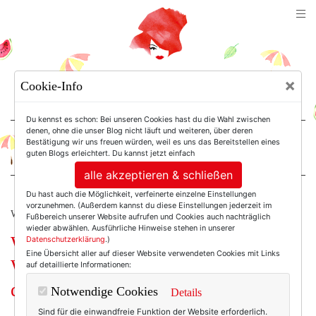
TEXTERELLA
×
Cookie-Info
SUSANNE ACKSTALLER
Du kennst es schon: Bei unseren Cookies hast du die Wahl zwischen
denen, ohne die unser Blog nicht läuft und weiteren, über deren
Bestätigung wir uns freuen würden, weil es uns das Bereitstellen eines
For Women. Not Girls.
guten Blogs erleichtert. Du kannst jetzt einfach
alle akzeptieren & schließen
Du hast auch die Möglichkeit, verfeinerte einzelne Einstellungen
vorzunehmen. (Außerdem kannst du diese Einstellungen jederzeit im
WERBUNG
Fußbereich unserer Website aufrufen und Cookies auch nachträglich
wieder abwählen. Ausführliche Hinweise stehen in unserer
Was mich glücklich macht: Ein
Datenschutzerklärung
.)
Eine Übersicht aller auf dieser Website verwendeten Cookies mit Links
Wochenende auf dem Schloss und
auf detaillierte Informationen:
der schönste Karomantel der Welt!
Notwendige Cookies
Details
Sind für die einwandfreie Funktion der Website erforderlich.