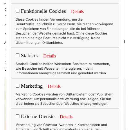
„Das ist ganz dein Stil Das bist ganz ‚du‘!“
Wie oft ich
diese Sätze in den letzten Jahren schon gehört habe,
Funktionelle Cookies
Details
hier auf dem Blog, auf Instagram oder auch in meinem
Diese Cookies finden Verwendung, um die
„analogen“ Leben!
Benutzerfreundlichkeit zu verbessern. Sie dienen vorwiegend
zum Speichern von Einstellungen, die du bei früheren
Besuchen der Website gemacht hast. Ohne diese Cookies
Natürlich freut mich das, sagt dieses
„Das bist ganz
stehen dir einige Features nicht zur Verfügung. Keine
‚du‘!“
doch nichts anderes aus als: „Deine Persönlichkeit
Übermittlung an Drittanbieter.
und die Mode, die du trägst, passen zueinander!“
Denn genau das sollte Stil in meinen Augen auch sein:
Statistik
Details
die Verlängerung unserer Persönlichkeit, unseres
Statistik-Cookies helfen Webseiten-Besitzern zu verstehen,
Wesens nach außen!
wie Besucher mit Webseiten interagieren, indem
Informationen anonym gesammelt und gemeldet werden.
Marketing
Details
Marketing Cookies werden von Drittanbietern oder Publishern
verwendet, um personalisierte Werbung anzuzeigen. Sie tun
dies, indem sie Besucher über Websites hinweg verfolgen.
Externe Dienste
Details
Verwendung von Gravatar-Avataren in Kommentaren und
Einbinden von Schriftarten von myfonts.com erlauben