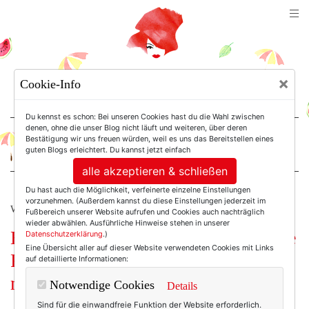
TEXTERELLA
×
Cookie-Info
SUSANNE ACKSTALLER
Du kennst es schon: Bei unseren Cookies hast du die Wahl zwischen
denen, ohne die unser Blog nicht läuft und weiteren, über deren
Bestätigung wir uns freuen würden, weil es uns das Bereitstellen eines
For Women. Not Girls.
guten Blogs erleichtert. Du kannst jetzt einfach
alle akzeptieren & schließen
Du hast auch die Möglichkeit, verfeinerte einzelne Einstellungen
vorzunehmen. (Außerdem kannst du diese Einstellungen jederzeit im
WERBUNG
Fußbereich unserer Website aufrufen und Cookies auch nachträglich
wieder abwählen. Ausführliche Hinweise stehen in unserer
Hallo Vorfreude! Hier sind zwei erste
Datenschutzerklärung
.)
Eine Übersicht aller auf dieser Website verwendeten Cookies mit Links
Frühlingslooks, die ich wirklich
auf detaillierte Informationen:
mag!
Notwendige Cookies
Details
Sind für die einwandfreie Funktion der Website erforderlich.