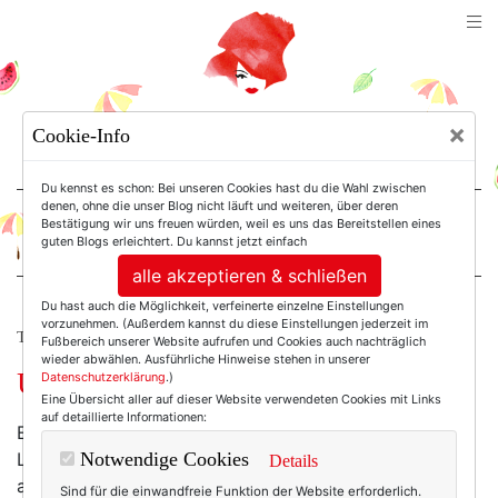
TEXTERELLA
×
Cookie-Info
SUSANNE ACKSTALLER
Du kennst es schon: Bei unseren Cookies hast du die Wahl zwischen
denen, ohne die unser Blog nicht läuft und weiteren, über deren
Bestätigung wir uns freuen würden, weil es uns das Bereitstellen eines
For Women. Not Girls.
guten Blogs erleichtert. Du kannst jetzt einfach
alle akzeptieren & schließen
Du hast auch die Möglichkeit, verfeinerte einzelne Einstellungen
vorzunehmen. (Außerdem kannst du diese Einstellungen jederzeit im
TEXTERELLA PERSÖNLICH.
Fußbereich unserer Website aufrufen und Cookies auch nachträglich
wieder abwählen. Ausführliche Hinweise stehen in unserer
Und sonst so, Frau Texterella?
Datenschutzerklärung
.)
Eine Übersicht aller auf dieser Website verwendeten Cookies mit Links
auf detaillierte Informationen:
Es ist schon ein paar Jahre her, da schrieb mir eine
Leserin, dass sie meine „Und sonst so?“-Blogbeiträge
Notwendige Cookies
Details
am allerliebsten liest. Das traf sich gut, denn ich
Sind für die einwandfreie Funktion der Website erforderlich.