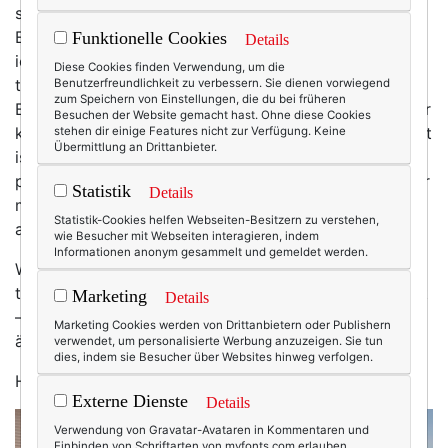
schrieb sie auch besonders gerne. Und tue es noch.
Einfach erzählen, was mich bewegt, was ich tue, was
Funktionelle Cookies
Details
ich lese, was mich freut … Mit diesem Mix kehre ich
Diese Cookies finden Verwendung, um die
tatsächlich ein bisschen zu den Wurzeln meines
Benutzerfreundlichkeit zu verbessern. Sie dienen vorwiegend
zum Speichern von Einstellungen, die du bei früheren
Bloggens zurück, denn das waren ja genau solche eher
Besuchen der Website gemacht hast. Ohne diese Cookies
kurzen Notizen und Alltagsgedanken. Im Laufe der Zeit
stehen dir einige Features nicht zur Verfügung. Keine
Übermittlung an Drittanbieter.
ist die ganze Bloggerei dann immer aufwändiger und
professioneller geworden – macht mir auch Spaß, aber
Statistik
Details
manchmal ist es auch schön, einfach aus dem Leben,
Statistik-Cookies helfen Webseiten-Besitzern zu verstehen,
aus meinem Leben, zu plaudern.
wie Besucher mit Webseiten interagieren, indem
Informationen anonym gesammelt und gemeldet werden.
Warum dieses „Potpourri-Format“ in letzter Zeit
trotzdem ein bisschen aus dem Blog verschwunden ist
Marketing
Details
– ich weiß es nicht. Aber das kann man ja auch wieder
Marketing Cookies werden von Drittanbietern oder Publishern
ändern.
verwendet, um personalisierte Werbung anzuzeigen. Sie tun
dies, indem sie Besucher über Websites hinweg verfolgen.
Hast du Lust darauf?
Externe Dienste
Details
Verwendung von Gravatar-Avataren in Kommentaren und
Einbinden von Schriftarten von myfonts.com erlauben