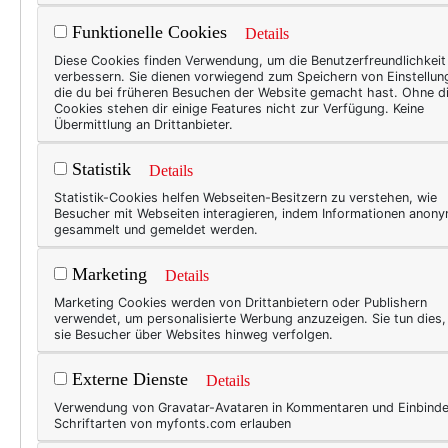
Funktionelle Cookies
Details
Kürzlich habe ich mal wiede
Diese Cookies finden Verwendung, um die Benutzerfreundlichkeit
alles auftauchte! Eine geblü
verbessern. Sie dienen vorwiegend zum Speichern von Einstellun
die du bei früheren Besuchen der Website gemacht hast. Ohne d
gekauft ... und noch während
Cookies stehen dir einige Features nicht zur Verfügung. Keine
Übermittlung an Drittanbieter.
tragen würde. Aber sie war s
Stil.)
Statistik
Details
Oder die zwei Spitzentops, d
Statistik-Cookies helfen Webseiten-Besitzern zu verstehen, wie
Besucher mit Webseiten interagieren, indem Informationen anon
ich schäme mich trotzdem.) G
gesammelt und gemeldet werden.
mich nicht entscheiden konn
Beide.
Marketing
Details
Marketing Cookies werden von Drittanbietern oder Publishern
verwendet, um personalisierte Werbung anzuzeigen. Sie tun dies
sie Besucher über Websites hinweg verfolgen.
Externe Dienste
Details
Verwendung von Gravatar-Avataren in Kommentaren und Einbind
Schriftarten von myfonts.com erlauben