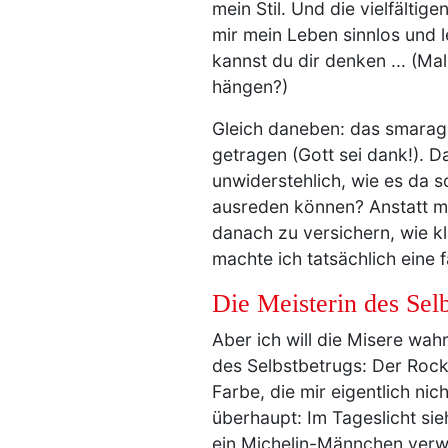
mein Stil. Und die vielfälti
mir mein Leben sinnlos und 
kannst du dir denken ... (Ma
hängen?)
Gleich daneben: das smaragdg
getragen (Gott sei dank!). D
unwiderstehlich, wie es da so
ausreden können? Anstatt mi
danach zu versichern, wie k
machte ich tatsächlich eine f
Die Meisterin des Selb
Aber ich will die Misere wahr
des Selbstbetrugs: Der Rock 
Farbe, die mir eigentlich ni
überhaupt: Im Tageslicht sie
ein Michelin-Männchen verwan