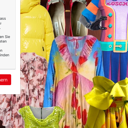
dass
u
.
en Sie
eten
en
inden
hern