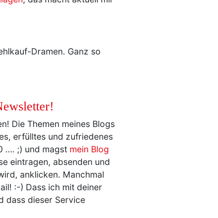
 Fehlkauf-Dramen. Ganz so
Newsletter!
ren! Die Themen meines Blogs
nes, erfülltes und zufriedenes
70 …. ;) und magst
mein Blog
sse eintragen, absenden und
t wird, anklicken. Manchmal
il! :-) Dass ich mit deiner
d dass dieser Service