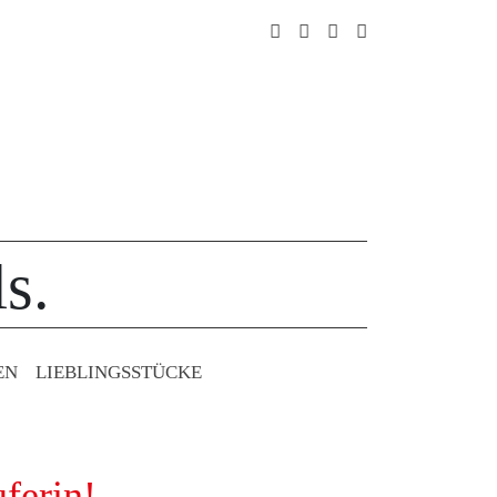
s.
EN
LIEBLINGS­STÜCKE
ferin!