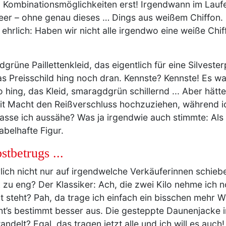
gen Kombinationsmöglichkeiten erst! Irgendwann im Lau
leer – ohne genau dieses … Dings aus weißem Chiffon.
l ehrlich: Haben wir nicht alle irgendwo eine weiße Ch
rüne Paillettenkleid, das eigentlich für eine Silveste
as Preisschild hing noch dran. Kennste? Kennste! Es wa
 hing, das Kleid, smaragdgrün schillernd ... Aber hätte
t Macht den Reißverschluss hochzuziehen, während ich
lasse ich aussähe? Was ja irgendwie auch stimmte: A
abelhafte Figur.
stbetrugs ...
lich nicht nur auf irgendwelche Verkäuferinnen schieben
zu eng? Der Klassiker: Ach, die zwei Kilo nehme ich no
cht steht? Pah, da trage ich einfach ein bisschen mehr 
ht’s bestimmt besser aus. Die gesteppte Daunenjacke in
delt? Egal, das tragen jetzt alle und ich will es auch!