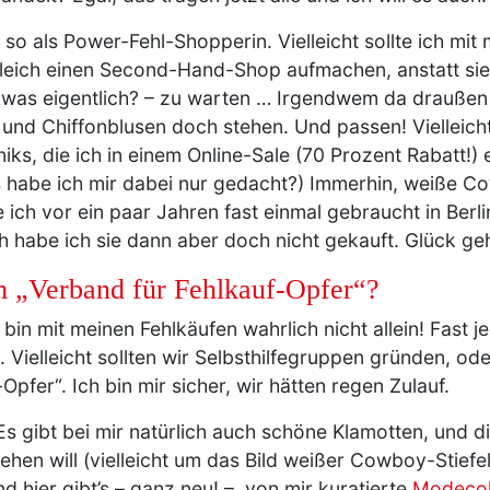
 so als Power-Fehl-Shopperin. Vielleicht sollte ich mit
eich einen Second-Hand-Shop aufmachen, anstatt sie in
uf was eigentlich? – zu warten … Irgendwem da drauße
nd Chiffonblusen doch stehen. Und passen! Vielleich
iks, die ich in einem Online-Sale (70 Prozent Rabatt!)
 habe ich mir dabei nur gedacht?) Immerhin, weiße Co
 ich vor ein paar Jahren fast einmal gebraucht in Berli
h habe ich sie dann aber doch nicht gekauft. Glück ge
m „Verband für Fehlkauf-Opfer“?
ch bin mit meinen Fehlkäufen wahrlich nicht allein! Fast 
. Vielleicht sollten wir Selbsthilfegruppen gründen, od
pfer“. Ich bin mir sicher, wir hätten regen Zulauf.
Es gibt bei mir natürlich auch schöne Klamotten, und die 
hen will (vielleicht um das Bild weißer Cowboy-Stiefe
nd hier gibt’s – ganz neu! – von mir kuratierte
Modecol