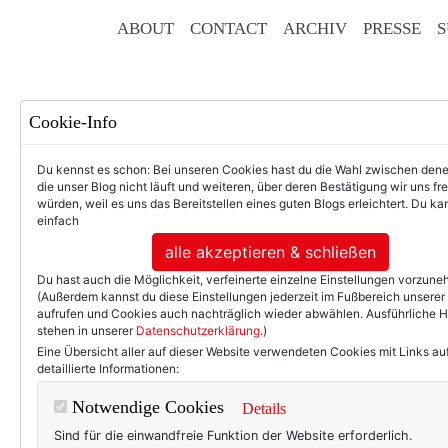
ABOUT
CONTACT
ARCHIV
PRESSE
S
Cookie-Info
Du kennst es schon: Bei unseren Cookies hast du die Wahl zwischen den
die unser Blog nicht läuft und weiteren, über deren Bestätigung wir uns fr
würden, weil es uns das Bereitstellen eines guten Blogs erleichtert. Du kan
einfach
F
alle akzeptieren & schließen
Du hast auch die Möglichkeit, verfeinerte einzelne Einstellungen vorzun
(Außerdem kannst du diese Einstellungen jederzeit im Fußbereich unserer
aufrufen und Cookies auch nachträglich wieder abwählen. Ausführliche 
stehen in unserer
Datenschutzerklärung
.)
50+ LIFESTYLE
BEAU
Eine Übersicht aller auf dieser Website verwendeten Cookies mit Links au
detaillierte Informationen:
FRISCH KOLUMNISIERT.
Notwendige Cookies
Details
Shopping-Fails:
Sind für die einwandfreie Funktion der Website erforderlich.