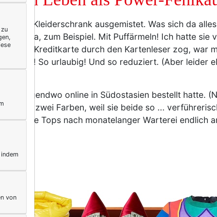
r meinen Kleiderschrank ausgemistet. Was sich da all
 zu
mte Tunika, zum Beispiel. Mit Puffärmeln! Ich hatte sie
gen,
iese
 ich die Kreditkarte durch den Kartenleser zog, war mir
o schön! So urlaubig! Und so reduziert. (Aber leider 
ie ich irgendwo online in Südostasien bestellt hatte. (
ym
leich in zwei Farben, weil sie beide so ... verführeris
te. Als die Tops nach monatelanger Warterei endlich a
, indem
en von