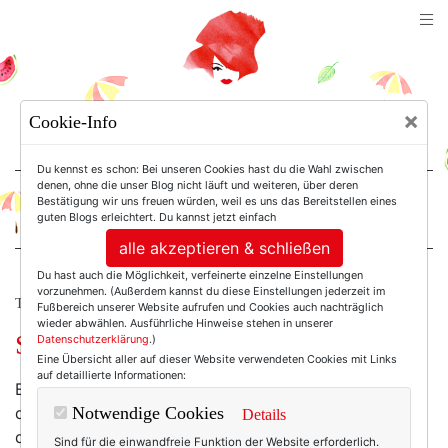
TEXTERELLA
×
Cookie-Info
SUSANNE ACKSTALLER
Du kennst es schon: Bei unseren Cookies hast du die Wahl zwischen
denen, ohne die unser Blog nicht läuft und weiteren, über deren
Bestätigung wir uns freuen würden, weil es uns das Bereitstellen eines
For Women. Not Girls.
guten Blogs erleichtert. Du kannst jetzt einfach
alle akzeptieren & schließen
Du hast auch die Möglichkeit, verfeinerte einzelne Einstellungen
vorzunehmen. (Außerdem kannst du diese Einstellungen jederzeit im
THE CURVY COLUMN
Fußbereich unserer Website aufrufen und Cookies auch nachträglich
wieder abwählen. Ausführliche Hinweise stehen in unserer
Schönheit in der Krise.
Datenschutzerklärung
.)
Eine Übersicht aller auf dieser Website verwendeten Cookies mit Links
auf detaillierte Informationen:
Es ist irgendwann in dieser seltsamen Corona-Zeit, in
der alles verschwimmt. Auf jeden Fall ist es die Zeit, in
Notwendige Cookies
Details
der sich meine Frisur langsam aufzulösen beginnt und
Sind für die einwandfreie Funktion der Website erforderlich.