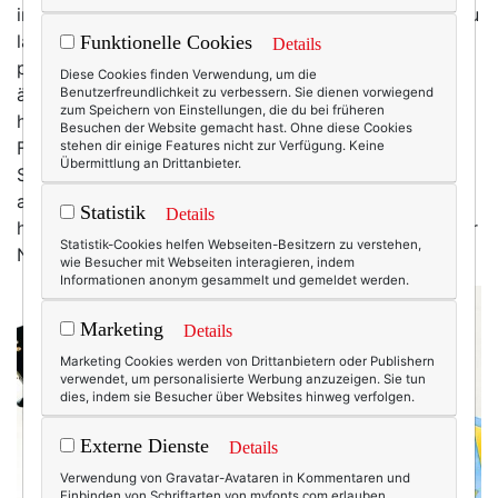
in eine Art ausgefransten Mopp übergeht. Das Pony zu
lang, der Nacken wirft Locken, dafür ist das Resthaar
Funktionelle Cookies
Details
platt wie eine Flunder. Von anderen Frauen höre ich
Diese Cookies finden Verwendung, um die
ähnliches: Die einen beklagen ihren
Benutzerfreundlichkeit zu verbessern. Sie dienen vorwiegend
zum Speichern von Einstellungen, die du bei früheren
herausgewachsenen Haaransatz und googlen nach
Besuchen der Website gemacht hast. Ohne diese Cookies
Färbeanleitungen, die andere greifen mutig selbst zur
stehen dir einige Features nicht zur Verfügung. Keine
Übermittlung an Drittanbieter.
Schere – für was gibt es schließlich Youtube. Wieder
anderen haben der Ästhetik völlig abgeschworen,
Statistik
Details
hängen im Pyjama und mit ungewaschenen Haaren vor
Statistik-Cookies helfen Webseiten-Besitzern zu verstehen,
Netflix rum.
wie Besucher mit Webseiten interagieren, indem
Informationen anonym gesammelt und gemeldet werden.
Marketing
Details
Marketing Cookies werden von Drittanbietern oder Publishern
verwendet, um personalisierte Werbung anzuzeigen. Sie tun
dies, indem sie Besucher über Websites hinweg verfolgen.
Externe Dienste
Details
Verwendung von Gravatar-Avataren in Kommentaren und
Einbinden von Schriftarten von myfonts.com erlauben