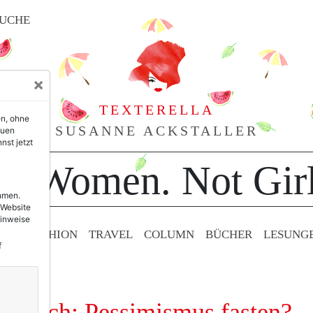
UCHE
×
TEXTERELLA
en, ohne
SUSANNE ACKSTALLER
euen
nst jetzt
or Women. Not Girl
ehmen.
 Website
Hinweise
TY & FASHION
TRAVEL
COLUMN
BÜCHER
LESUNG
f
gentlich: Pessimismus fasten?