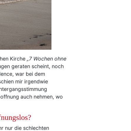
chen Kirche
„7 Wochen ohne
Fugen geraten scheint, noch
llence, war bei dem
schien mir irgendwie
tuntergangsstimmung
 Hoffnung auch nehmen, wo
fnungslos?
r nur die schlechten