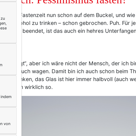
sjährige Fastenzeit nun schon auf dem Buckel, und wie
 zu
einen Alkohol zu trinken – schon gebrochen. Puh. Für 
gen,
iese
en Wein beendet, ist das auch ein hehres Unterfangen,
nicht.
gesündigt“, aber ich wäre nicht der Mensch, der ich bi
ym
ten Versuch wagen. Damit bin ich auch schon beim The
zum Abwinken, das Glas ist hier immer halbvoll (auch we
e. Ich bin wirklich so.
, indem
en von