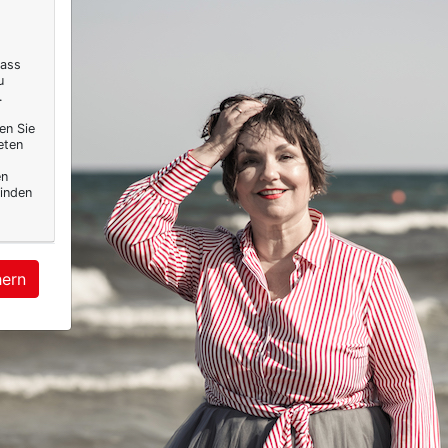
dass
u
.
en Sie
eten
en
inden
hern