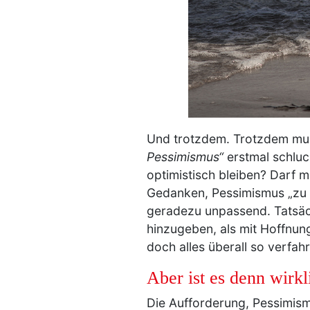
Und trotzdem. Trotzdem mus
Pessimismus“
erstmal schluck
optimistisch bleiben? Darf m
Gedanken, Pessimismus „zu fa
geradezu unpassend. Tatsäch
hinzugeben, als mit Hoffnun
doch alles überall so verfah
Aber ist es denn wirk
Die Aufforderung, Pessimism