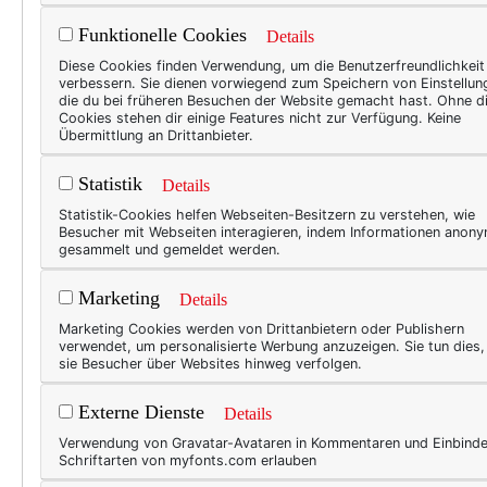
Funktionelle Cookies
Details
Eine gute Woche hat die die
Diese Cookies finden Verwendung, um die Benutzerfreundlichkeit
Fastenziel – 40 Tage lang k
verbessern. Sie dienen vorwiegend zum Speichern von Einstellun
die du bei früheren Besuchen der Website gemacht hast. Ohne d
mit einem (oder zwei) Gläsch
Cookies stehen dir einige Features nicht zur Verfügung. Keine
Übermittlung an Drittanbieter.
sein.
Pessimismus liegt mir 
Statistik
Details
Statistik-Cookies helfen Webseiten-Besitzern zu verstehen, wie
Einmal habe ich also schon „
Besucher mit Webseiten interagieren, indem Informationen anon
gesammelt und gemeldet werden.
neu ansetzen und einen zwei
in Person, optimistisch bis 
Marketing
Details
Sekt). Nein, das ist kein Getu
Marketing Cookies werden von Drittanbietern oder Publishern
verwendet, um personalisierte Werbung anzuzeigen. Sie tun dies
sie Besucher über Websites hinweg verfolgen.
Externe Dienste
Details
Verwendung von Gravatar-Avataren in Kommentaren und Einbind
Schriftarten von myfonts.com erlauben