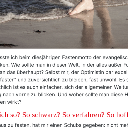
ste ich beim diesjährigen Fastenmotto der evangelis
en. Wie sollte man in dieser Welt, in der alles außer 
an das überhaupt? Selbst mir, der Optimistin par exce
sten“ und zuversichtlich zu bleiben, fast unwohl. Es 
lich ist es auch einfacher, sich der allgemeinen Wel
g nach vorne zu blicken. Und woher sollte man diese
ren wirkt?
lich so? So schwarz? So verfahren? So hof
us zu fasten, hat mir einen Schubs gegeben: nicht meh