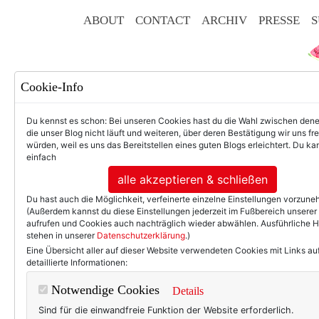
ABOUT
CONTACT
ARCHIV
PRESSE
S
Cookie-Info
Du kennst es schon: Bei unseren Cookies hast du die Wahl zwischen den
die unser Blog nicht läuft und weiteren, über deren Bestätigung wir uns fr
würden, weil es uns das Bereitstellen eines guten Blogs erleichtert. Du kan
einfach
F
alle akzeptieren & schließen
Du hast auch die Möglichkeit, verfeinerte einzelne Einstellungen vorzun
(Außerdem kannst du diese Einstellungen jederzeit im Fußbereich unserer
aufrufen und Cookies auch nachträglich wieder abwählen. Ausführliche 
stehen in unserer
Datenschutzerklärung
.)
50+ LIFESTYLE
BEAU
Eine Übersicht aller auf dieser Website verwendeten Cookies mit Links au
detaillierte Informationen:
TEXTERELLA PERSÖNLICH.
Notwendige Cookies
Details
Wie geht das ei
Sind für die einwandfreie Funktion der Website erforderlich.