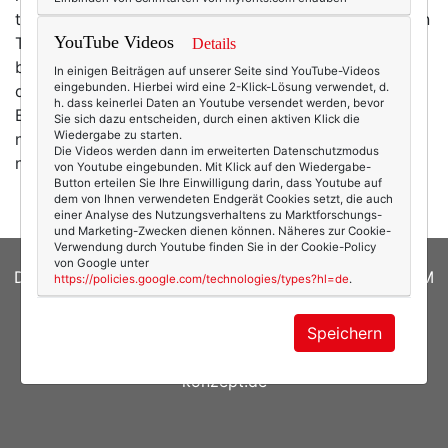
trinken – schon gebrochen. Puh. Für jemanden, der den
YouTube Videos
Tag gerne mit einem (oder zwei) Gläschen Wein
Details
beendet, ist das auch ein hehres Unterfangen, aber
In einigen Beiträgen auf unserer Seite sind YouTube-Videos
eingebunden. Hierbei wird eine 2-Klick-Lösung verwendet, d.
das soll es ja auch sein. Pessimismus liegt mir nicht.
h. dass keinerlei Daten an Youtube versendet werden, bevor
Einmal habe ich also schon „gesündigt“, aber ich wäre
Sie sich dazu entscheiden, durch einen aktiven Klick die
Wiedergabe zu starten.
nicht der Mensch, der ich bin, würde ich nicht einfach
Die Videos werden dann im erweiterten Datenschutzmodus
neu ansetzen und einen zweiten…
mehr
von Youtube eingebunden. Mit Klick auf den Wiedergabe-
Button erteilen Sie Ihre Einwilligung darin, dass Youtube auf
dem von Ihnen verwendeten Endgerät Cookies setzt, die auch
einer Analyse des Nutzungsverhaltens zu Marktforschungs-
und Marketing-Zwecken dienen können. Näheres zur Cookie-
Verwendung durch Youtube finden Sie in der Cookie-Policy
von Google unter
DATENSCHUTZERKLÄRUNG
|
COOKIES
|
IMPRESSUM
https://policies.google.com/technologies/types?hl=de
.
© 2026
texterella.de
| Susanne Ackstaller
Speichern
Site by
blogwork.de
und
Sibylle Zimmermann, hz-
konzept.de