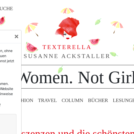
UCHE
×
TEXTERELLA
en, ohne
SUSANNE ACKSTALLER
euen
nst jetzt
or Women. Not Girl
ehmen.
 Website
Hinweise
TY & FASHION
TRAVEL
COLUMN
BÜCHER
LESUNG
f
miniszenzen und die schönste