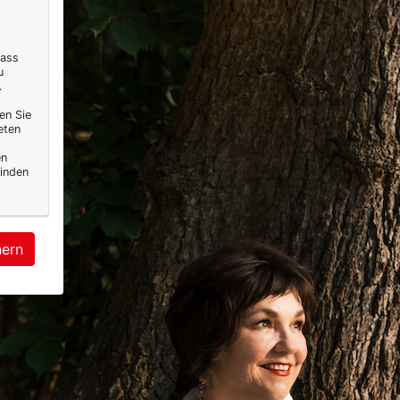
dass
u
.
en Sie
eten
en
inden
hern