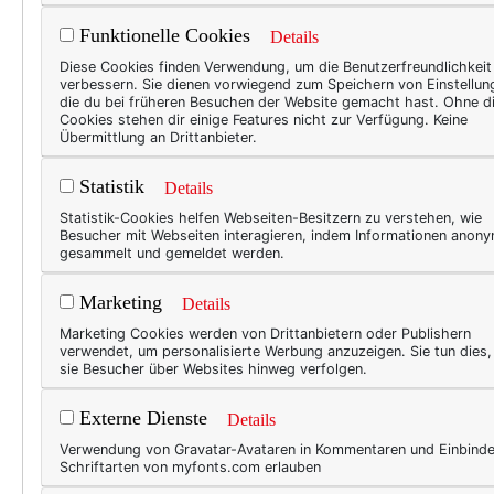
für schlank bis 
Funktionelle Cookies
Details
Diese Cookies finden Verwendung, um die Benutzerfreundlichkeit
verbessern. Sie dienen vorwiegend zum Speichern von Einstellun
Puh puh puh, draußen herrsc
die du bei früheren Besuchen der Website gemacht hast. Ohne d
Cookies stehen dir einige Features nicht zur Verfügung. Keine
und in den nächsten Tagen s
Übermittlung an Drittanbieter.
Grad in Köln? Hilfe – ich hof
Statistik
stöhnt unter der Hitze (wir
Details
immer noch mit freudiger S
Statistik-Cookies helfen Webseiten-Besitzern zu verstehen, wie
Besucher mit Webseiten interagieren, indem Informationen anon
gesammelt und gemeldet werden.
Kurz hatte ich überlegt, mir
meine Kreativzellen heiß un
Marketing
Details
Kühle genießen oder meine B
Marketing Cookies werden von Drittanbietern oder Publishern
die ich als im Grunde einzig
verwendet, um personalisierte Werbung anzuzeigen. Sie tun dies
sie Besucher über Websites hinweg verfolgen.
Externe Dienste
Details
Verwendung von Gravatar-Avataren in Kommentaren und Einbind
Schriftarten von myfonts.com erlauben