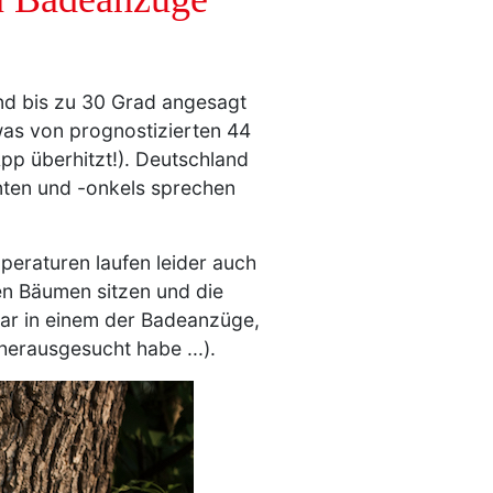
nd bis zu 30 Grad angesagt
was von prognostizierten 44
-App überhitzt!). Deutschland
anten und -onkels sprechen
mperaturen laufen leider auch
en Bäumen sitzen und die
gar in einem der Badeanzüge,
herausgesucht habe ...).