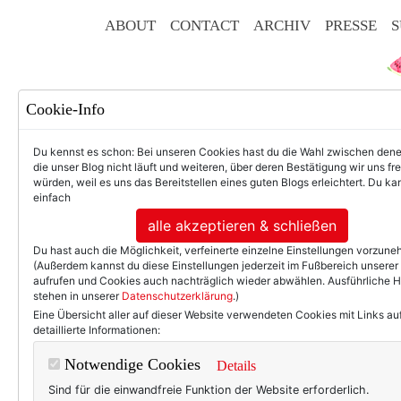
ABOUT
CONTACT
ARCHIV
PRESSE
S
Cookie-Info
Du kennst es schon: Bei unseren Cookies hast du die Wahl zwischen den
die unser Blog nicht läuft und weiteren, über deren Bestätigung wir uns fr
würden, weil es uns das Bereitstellen eines guten Blogs erleichtert. Du kan
einfach
F
alle akzeptieren & schließen
Du hast auch die Möglichkeit, verfeinerte einzelne Einstellungen vorzun
(Außerdem kannst du diese Einstellungen jederzeit im Fußbereich unserer
aufrufen und Cookies auch nachträglich wieder abwählen. Ausführliche 
stehen in unserer
Datenschutzerklärung
.)
50+ LIFESTYLE
BEAU
Eine Übersicht aller auf dieser Website verwendeten Cookies mit Links au
detaillierte Informationen:
TEXTERELLA LIEBT MODE.
Notwendige Cookies
Details
Sommerliche Re
Sind für die einwandfreie Funktion der Website erforderlich.