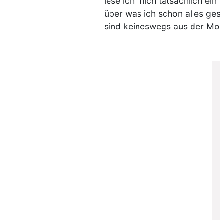
lese ich mich tatsächlich ei
über was ich schon alles gesc
sind keineswegs aus der M