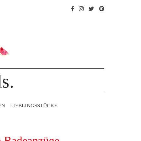
s.
EN
LIEBLINGS­STÜCKE
n Badeanzüge