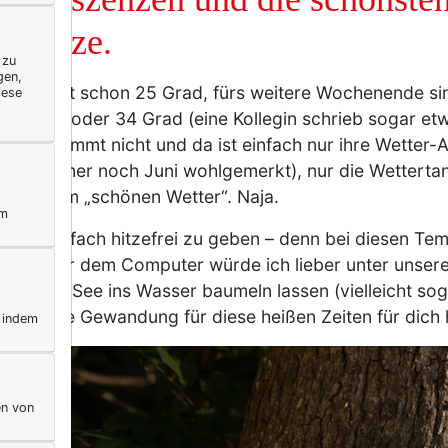
Plussize.
 zu
gen,
hen jetzt schon 25 Grad, fürs weitere Wochenende si
iese
ogar 32 oder 34 Grad (eine Kollegin schrieb sogar et
fe, das stimmt nicht und da ist einfach nur ihre Wetter
 haben immer noch Juni wohlgemerkt), nur die Wettert
timme vom „schönen Wetter“. Naja.
ym
 selbst einfach hitzefrei zu geben – denn bei diesen Te
d statt vor dem Computer würde ich lieber unter unser
eine am See ins Wasser baumeln lassen (vielleicht so
 passende Gewandung für diese heißen Zeiten für dich 
, indem
en von