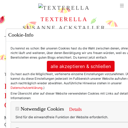
TEXTERELLA
SUSANNE ACKSTALLER
Cookie-Info
For Women. Not Girls.
Du kennst es schon: Bei unseren Cookies hast du die Wahl zwischen denen, ohne
nicht läuft und weiteren, über deren Bestätigung wir uns freuen würden, weil es
Bereitstellen eines guten Blogs erleichtert. Du kannst jetzt einfach
alle akzeptieren & schließen
Du hast auch die Möglichkeit, verfeinerte einzelne Einstellungen vorzunehmen. 
TEXTERELLA LIEBT MODE. (UND GESCHICHTEN.)
kannst du diese Einstellungen jederzeit im Fußbereich unserer Website aufrufen
auch nachträglich wieder abwählen. Ausführliche Hinweise stehen in unserer
Rosa Samt auf der Burg. Und: Ein
Datenschutzerklärung
.)
Bild sagt mehr als tausend Worte.
Eine Übersicht aller auf dieser Website verwendeten Cookies mit Links auf detail
Informationen:
Oder?
Notwendige Cookies
Details
Müssen Mode-Postings eigentlich immer eine
Sind für die einwandfreie Funktion der Website erforderlich.
Geschichte erzählen, hat erst vor ein paar Tagen
eine