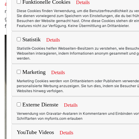
Funktionelle Cookies
Details
andere Modebloggerin
gefragt. Ich meine: Sie müssen
nicht – können aber. Und dieser Blogbeitrag erzählt
Diese Cookies finden Verwendung, um die Benutzerfreundlichkeit zu ve
Sie dienen vorwiegend zum Speichern von Einstellungen, die du bei frü
gleich drei Geschichten. Gott sei dank musste ich mich
Besuchen der Website gemacht hast. Ohne diese Cookies stehen dir ei
für keine der drei entscheiden!
Features nicht zur Verfügung. Keine Übermittlung an Drittanbieter.
Statistik
Details
Statistik-Cookies helfen Webseiten-Besitzern zu verstehen, wie Besuche
Webseiten interagieren, indem Informationen anonym gesammelt und 
werden.
Marketing
Details
Marketing Cookies werden von Drittanbietern oder Publishern verwende
personalisierte Werbung anzuzeigen. Sie tun dies, indem sie Besucher 
Websites hinweg verfolgen.
Externe Dienste
Details
Verwendung von Gravatar-Avataren in Kommentaren und Einbinden vo
Schriftarten von myfonts.com erlauben
YouTube Videos
Details