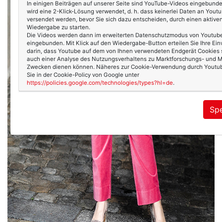
In einigen Beiträgen auf unserer Seite sind YouTube-Videos eingebunde
wird eine 2-Klick-Lösung verwendet, d. h. dass keinerlei Daten an Yout
versendet werden, bevor Sie sich dazu entscheiden, durch einen aktiven
Wiedergabe zu starten.
Die Videos werden dann im erweiterten Datenschutzmodus von Youtub
eingebunden. Mit Klick auf den Wiedergabe-Button erteilen Sie Ihre Ein
darin, dass Youtube auf dem von Ihnen verwendeten Endgerät Cookies s
auch einer Analyse des Nutzungsverhaltens zu Marktforschungs- und M
Zwecken dienen können. Näheres zur Cookie-Verwendung durch Youtub
Sie in der Cookie-Policy von Google unter
https://policies.google.com/technologies/types?hl=de
.
Spe