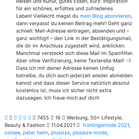
Reisen und Kultur, gutes Essen, kurz: Inspiration
für ein schönes, erfülltes und zufriedenes
Leben! Vielleicht magst du
mein Blog abonnieren
,
dann verpasst du keinen Beitrag mehr! Geht ganz
schnell: Mail-Adresse eintragen, absenden und –
ganz wichtig!! – den Link in der Bestätigungsmail,
die dir im Anschluss zugestellt wird, anklicken.
Manchmal versteckt sich diese Mail im Spamfilter.
Aber ohne Verifizierung, keine Texterella-Mail! :-)
Dass ich mit deiner Adresse keinen Unfug
betreibe, du dich auch jederzeit wieder abmelden
kannst und dass dieser Service natürlich absolut
kostenlos ist, muss ich sicher nicht extra
dazusagen. Ich freue mich auf dich!
7455
16
Werbung, 50+ Lifestyle,
Beauty & Fashion
11.04.2021
frühlingsmode 2021
,
ostsee
,
peter hahn
,
plussize
,
plussize-mode
,