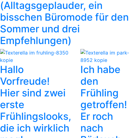
(Alltagsgeplauder, ein
bisschen Büromode für den
Sommer und drei
Empfehlungen)​​​​​​​
Hallo
Ich habe
Vorfreude!
den
Hier sind zwei
Frühling
zurück
vor
erste
getroffen!
Frühlingslooks,
Er roch
die ich wirklich
nach