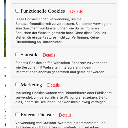
Funktionelle Cookies
Details
Diese Cookies finden Verwendung, um die
Benutzerfreundlichkeit zu verbessern. Sie dienen vorwiegend
zum Speichern von Einstellungen, die du bei früheren
Besuchen der Website gemacht hast. Ohne diese Cookies
stehen dir einige Features nicht zur Verfügung. Keine
Übermittlung an Drittanbieter.
Statistik
Details
Statistik-Cookies helfen Webseiten-Besitzern zu verstehen,
wie Besucher mit Webseiten interagieren, indem
PRESSEREISE
Informationen anonym gesammelt und gemeldet werden.
Vier Tage im Hotel Hochschober:
Marketing
Wellness, wie ich sie mag.
Details
Marketing Cookies werden von Drittanbietern oder Publishern
Sommerzeit, Urlaubszeit … in manchen Bundesländern
verwendet, um personalisierte Werbung anzuzeigen. Sie tun
dies, indem sie Besucher über Websites hinweg verfolgen.
sind die Schulferien Ende Juli sogar schon wieder
vorbei. Und ich? Freue mich narrisch auf „meinen“
Externe Dienste
Details
Darß. Wobei ich kürzlich feststellen durfte: Richtig
Verwendung von Gravatar-Avataren in Kommentaren und
schön Urlaub machen – das kann man auch deutlich
Einbinden von Schriftarten von myfonts.com erlauben