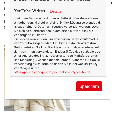
näher. Da habe ich doch tatsächlich bereits Patagonien
bereist, war sogar in Australien und auf den
YouTube Videos
Details
Galapagos-Inseln (allesamt sehr spannende
In einigen Beiträgen auf unserer Seite sind YouTube-Videos
Destinationen, zweifellos …) – aber unser Nachbarland
eingebunden. Hierbei wird eine 2-Klick-Lösung verwendet, d.
Österreich, das ist für mich in weiten Teilen…
h. dass keinerlei Daten an Youtube versendet werden, bevor
mehr
Sie sich dazu entscheiden, durch einen aktiven Klick die
Wiedergabe zu starten.
Die Videos werden dann im erweiterten Datenschutzmodus
von Youtube eingebunden. Mit Klick auf den Wiedergabe-
Button erteilen Sie Ihre Einwilligung darin, dass Youtube auf
dem von Ihnen verwendeten Endgerät Cookies setzt, die auch
einer Analyse des Nutzungsverhaltens zu Marktforschungs-
und Marketing-Zwecken dienen können. Näheres zur Cookie-
Verwendung durch Youtube finden Sie in der Cookie-Policy
von Google unter
https://policies.google.com/technologies/types?hl=de
.
Speichern