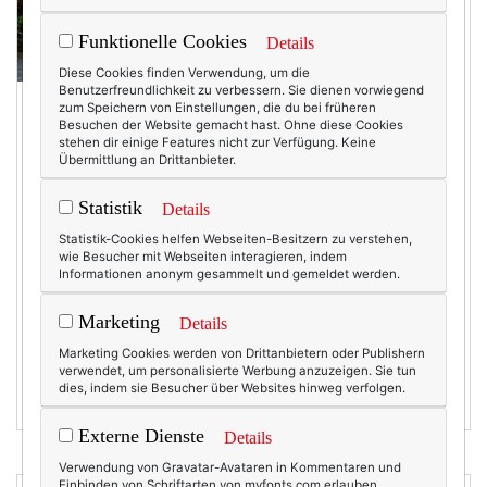
Funktionelle Cookies
Details
Diese Cookies finden Verwendung, um die
Benutzerfreundlichkeit zu verbessern. Sie dienen vorwiegend
zum Speichern von Einstellungen, die du bei früheren
TEXTERELLA LIEST.
TEXTERELLA AUF
Besuchen der Website gemacht hast. Ohne diese Cookies
REISEN.
stehen dir einige Features nicht zur Verfügung. Keine
Leseempfehlungen
Übermittlung an Drittanbieter.
Mit wehenden
aus dem Hinterhof
Röcken - ab in die
Statistik
Details
02.08.2026
Provence!
Statistik-Cookies helfen Webseiten-Besitzern zu verstehen,
Als letzte Woche die
wie Besucher mit Webseiten interagieren, indem
28.06.2026
Hiobsbotschaften aus
Informationen anonym gesammelt und gemeldet werden.
Diese Texterella
aller Welt mal wieder
wieder! Letzten
Marketing
Details
über uns
Sonntag noch
zusammenschlugen,
Marketing Cookies werden von Drittanbietern oder Publishern
lobpreist sie den
verwendet, um personalisierte Werbung anzuzeigen. Sie tun
hatte ich nur einen
dies, indem sie Besucher über Websites hinweg verfolgen.
beschaulich ruhigen
Wunsch: Mich mit
Sommer unterm
einem Stapel Bücher…
Externe Dienste
Details
Apfelbaum, und jetzt
mehr lesen
Verwendung von Gravatar-Avataren in Kommentaren und
das: Ist die doch glatt
Einbinden von Schriftarten von myfonts.com erlauben