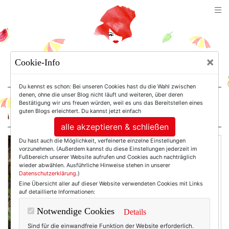
TEXTERELLA
×
Cookie-Info
SUSANNE ACKSTALLER
Du kennst es schon: Bei unseren Cookies hast du die Wahl zwischen
denen, ohne die unser Blog nicht läuft und weiteren, über deren
Bestätigung wir uns freuen würden, weil es uns das Bereitstellen eines
For Women. Not Girls.
guten Blogs erleichtert. Du kannst jetzt einfach
alle akzeptieren & schließen
Du hast auch die Möglichkeit, verfeinerte einzelne Einstellungen
vorzunehmen. (Außerdem kannst du diese Einstellungen jederzeit im
Fußbereich unserer Website aufrufen und Cookies auch nachträglich
wieder abwählen. Ausführliche Hinweise stehen in unserer
Datenschutzerklärung
.)
Eine Übersicht aller auf dieser Website verwendeten Cookies mit Links
auf detaillierte Informationen:
Notwendige Cookies
Details
Sind für die einwandfreie Funktion der Website erforderlich.