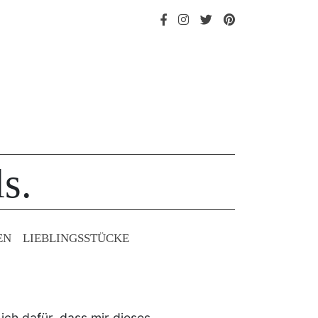
s.
EN
LIEBLINGS­STÜCKE
ich dafür, dass mir dieses