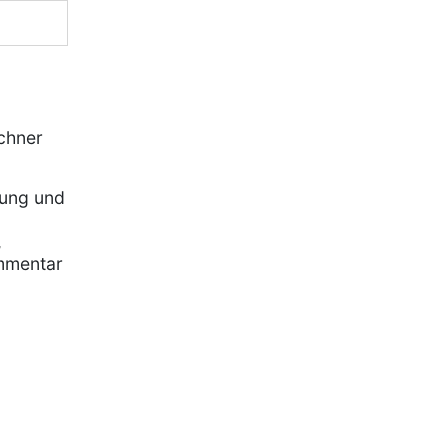
chner
rung und
,
mmentar