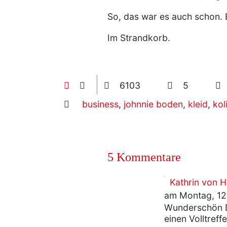
So, das war es auch schon. 
Im Strandkorb.
6103
5
business
,
johnnie boden
,
kleid
,
kol
5 Kommentare
Kathrin von
am Montag, 12
Wunderschön D
einen Volltref