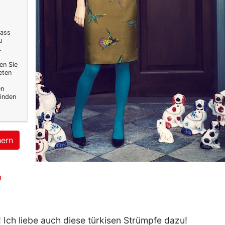
dass
u
.
en Sie
eten
en
inden
hern
n
! Ich liebe auch diese türkisen Strümpfe dazu!