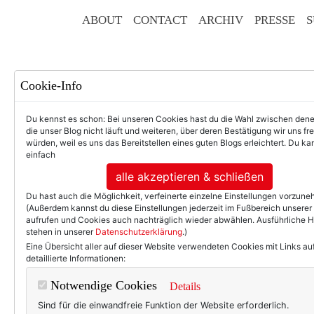
ABOUT
CONTACT
ARCHIV
PRESSE
S
Cookie-Info
Du kennst es schon: Bei unseren Cookies hast du die Wahl zwischen den
die unser Blog nicht läuft und weiteren, über deren Bestätigung wir uns fr
würden, weil es uns das Bereitstellen eines guten Blogs erleichtert. Du kan
einfach
F
alle akzeptieren & schließen
Du hast auch die Möglichkeit, verfeinerte einzelne Einstellungen vorzun
(Außerdem kannst du diese Einstellungen jederzeit im Fußbereich unserer
aufrufen und Cookies auch nachträglich wieder abwählen. Ausführliche 
stehen in unserer
Datenschutzerklärung
.)
50+ LIFESTYLE
BEAU
Eine Übersicht aller auf dieser Website verwendeten Cookies mit Links au
detaillierte Informationen:
Businesswoche 
Notwendige Cookies
Details
Sind für die einwandfreie Funktion der Website erforderlich.
Ja, stimmt schon: Ich bin i