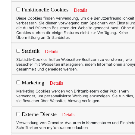
wunderbare Bürokleid begegn
Funktionelle Cookies
Details
meinen Füßen sandet?
Diese Cookies finden Verwendung, um die Benutzerfreundlichkeit
verbessern. Sie dienen vorwiegend zum Speichern von Einstellun
Nix. Eben. Und ihr auch nicht
die du bei früheren Besuchen der Website gemacht hast. Ohne d
Cookies stehen dir einige Features nicht zur Verfügung. Keine
Übermittlung an Drittanbieter.
Statistik
Details
Statistik-Cookies helfen Webseiten-Besitzern zu verstehen, wie
Besucher mit Webseiten interagieren, indem Informationen anon
gesammelt und gemeldet werden.
Marketing
Details
Marketing Cookies werden von Drittanbietern oder Publishern
verwendet, um personalisierte Werbung anzuzeigen. Sie tun dies
sie Besucher über Websites hinweg verfolgen.
Externe Dienste
Details
Verwendung von Gravatar-Avataren in Kommentaren und Einbind
Schriftarten von myfonts.com erlauben