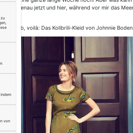
ete - genau jetzt und hier, während vor mir das Meer
 zu
gen,
. Deshalb, voilà: Das Kolibrili-Kleid von Johnnie Boden
iese
ym
, indem
en von