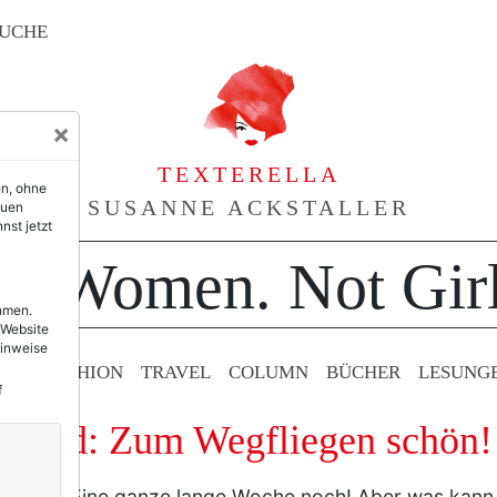
UCHE
×
TEXTERELLA
en, ohne
SUSANNE ACKSTALLER
euen
nst jetzt
or Women. Not Girl
ehmen.
 Website
Hinweise
TY & FASHION
TRAVEL
COLUMN
BÜCHER
LESUNG
f
ahead: Zum Wegfliegen schön!
m Urlaub. Eine ganze lange Woche noch! Aber was kann 