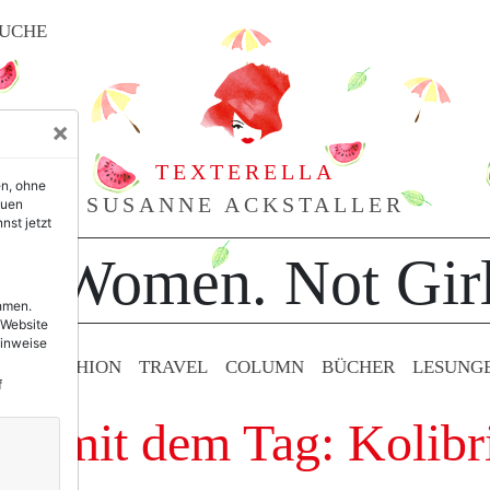
UCHE
×
TEXTERELLA
en, ohne
SUSANNE ACKSTALLER
euen
nst jetzt
or Women. Not Girl
ehmen.
 Website
Hinweise
TY & FASHION
TRAVEL
COLUMN
BÜCHER
LESUNG
f
ge mit dem Tag: Kolibr