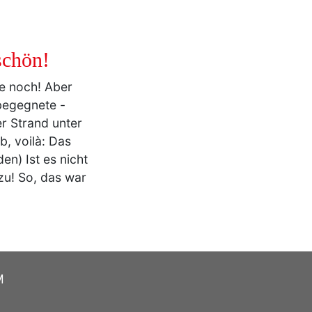
schön!
he noch! Aber
begegnete -
er Strand unter
b, voilà: Das
en) Ist es nicht
zu! So, das war
M