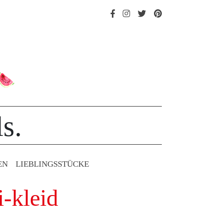
s.
EN
LIEBLINGS­STÜCKE
i-kleid