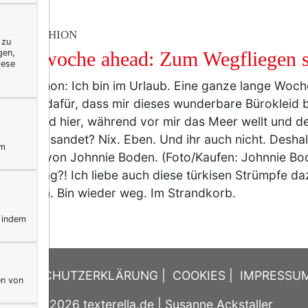
TY & FASHION
 zu
gen,
inesswoche ahead: Zum Wegfliegen 
iese
timmt schon: Ich bin im Urlaub. Eine ganze lange Woc
ann ich dafür, dass mir dieses wunderbare Bürokleid 
 jetzt und hier, während vor mir das Meer wellt und d
n Füßen sandet? Nix. Eben. Und ihr auch nicht. Deshal
ym
rili-Kleid von Johnnie Boden. (Foto/Kaufen: Johnnie Bod
rhaft, sag?! Ich liebe auch diese türkisen Strümpfe da
ch schon. Bin wieder weg. Im Strandkorb.
, indem
DATENSCHUTZERKLÄRUNG
|
COOKIES
|
IMPRESSU
en von
© 2026
texterella.de
| Susanne Ackstaller