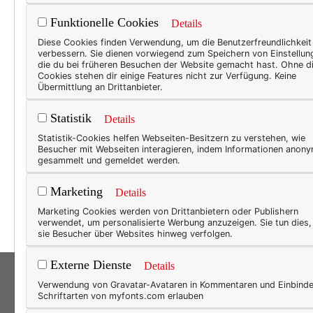
Funktionelle Cookies
Details
BEAU
Diese Cookies finden Verwendung, um die Benutzerfreundlichkeit
verbessern. Sie dienen vorwiegend zum Speichern von Einstellun
Bus
die du bei früheren Besuchen der Website gemacht hast. Ohne d
Cookies stehen dir einige Features nicht zur Verfügung. Keine
Ja, s
Übermittlung an Drittanbieter.
was k
Statistik
Details
genau
Statistik-Cookies helfen Webseiten-Besitzern zu verstehen, wie
meine
Besucher mit Webseiten interagieren, indem Informationen anon
Kolib
gesammelt und gemeldet werden.
zaube
Marketing
Details
es au
Marketing Cookies werden von Drittanbietern oder Publishern
verwendet, um personalisierte Werbung anzuzeigen. Sie tun dies
sie Besucher über Websites hinweg verfolgen.
Externe Dienste
Details
Verwendung von Gravatar-Avataren in Kommentaren und Einbind
Schriftarten von myfonts.com erlauben