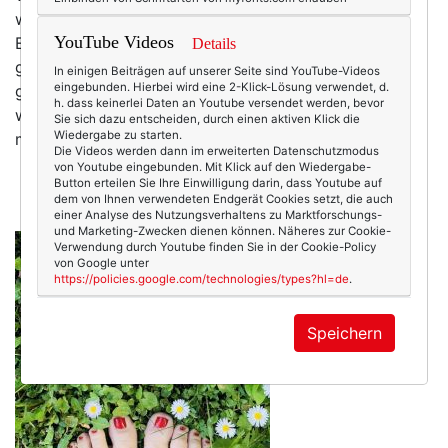
wichtig ist. Solange es fürs Leben und für ein paar
YouTube Videos
Extras reicht (Reisen, Kleidung, mit Freunden Essen
Details
gehen etc.) passt es schon. Ich habe diese Haltung nie
In einigen Beiträgen auf unserer Seite sind YouTube-Videos
eingebunden. Hierbei wird eine 2-Klick-Lösung verwendet, d.
ganz verstanden, denn ich persönlich finde Geld sehr
h. dass keinerlei Daten an Youtube versendet werden, bevor
wichtig. Und ich verrate dir auch, warum: weil Geld für
Sie sich dazu entscheiden, durch einen aktiven Klick die
Wiedergabe zu starten.
mich für
Werte
steht, die essentiell für mein Leben…
Die Videos werden dann im erweiterten Datenschutzmodus
mehr
von Youtube eingebunden. Mit Klick auf den Wiedergabe-
Button erteilen Sie Ihre Einwilligung darin, dass Youtube auf
dem von Ihnen verwendeten Endgerät Cookies setzt, die auch
einer Analyse des Nutzungsverhaltens zu Marktforschungs-
und Marketing-Zwecken dienen können. Näheres zur Cookie-
Verwendung durch Youtube finden Sie in der Cookie-Policy
von Google unter
https://policies.google.com/technologies/types?hl=de
.
Speichern