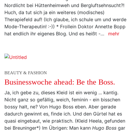
Nordlicht bei Hüttenheimweh und Bergluftsehnsucht?!
Huch, da tut sich ja ein weiteres (modisches)
Therapiefeld auf! (Ich glaube, ich schule um und werde
Mode-Therapeutin! :-)) * Frollein Doktor Annette Bopp
hat endlich ihr eigenes Blog. Und es heißt -…
mehr
BEAUTY & FASHION
Businesswoche ahead: Be the Boss.
Ja, ich gebe zu, dieses Kleid ist ein wenig ... kantig.
Nicht ganz so gefällig, weich, feminin - ein bisschen
bossy halt, ne? Von Hugo Boss eben. Aber gerade
dadurch gewinnt es, finde ich. Und den Gürtel hat es
quasi eingebaut, wie praktisch. (Kleid Heela, gefunden
bei Breuninger*) Im Übrigen: Man kann
Hugo Boss
gar
nicht hoch genug anrechnen, dass viele seine Kleider