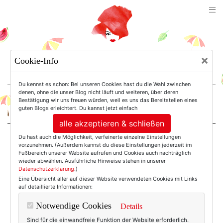
TEXTERELLA
×
Cookie-Info
SUSANNE ACKSTALLER
Du kennst es schon: Bei unseren Cookies hast du die Wahl zwischen
denen, ohne die unser Blog nicht läuft und weiteren, über deren
Bestätigung wir uns freuen würden, weil es uns das Bereitstellen eines
For Women. Not Girls.
guten Blogs erleichtert. Du kannst jetzt einfach
alle akzeptieren & schließen
Du hast auch die Möglichkeit, verfeinerte einzelne Einstellungen
Einträge mit dem
vorzunehmen. (Außerdem kannst du diese Einstellungen jederzeit im
Fußbereich unserer Website aufrufen und Cookies auch nachträglich
wieder abwählen. Ausführliche Hinweise stehen in unserer
Datenschutzerklärung
.)
Tag: Business
Eine Übersicht aller auf dieser Website verwendeten Cookies mit Links
auf detaillierte Informationen:
Notwendige Cookies
Details
Sind für die einwandfreie Funktion der Website erforderlich.