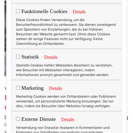
Funktionelle Cookies
Details
Diese Cookies finden Verwendung, um die
Benutzerfreundlichkeit zu verbessern. Sie dienen vorwiegend
zum Speichern von Einstellungen, die du bei früheren
Besuchen der Website gemacht hast. Ohne diese Cookies
stehen dir einige Features nicht zur Verfügung. Keine
Übermittlung an Drittanbieter.
Statistik
Details
Statistik-Cookies helfen Webseiten-Besitzern zu verstehen,
wie Besucher mit Webseiten interagieren, indem
Informationen anonym gesammelt und gemeldet werden.
Marketing
Details
WERBUNG
Über Geld spricht man nicht? Aber ja
Marketing Cookies werden von Drittanbietern oder Publishern
verwendet, um personalisierte Werbung anzuzeigen. Sie tun
doch! Unbedingt sogar!
dies, indem sie Besucher über Websites hinweg verfolgen.
Darf ich dir eine persönliche Frage stellen? Wie wichtig
Externe Dienste
Details
ist dir Geld? Viele Frauen würden auf diese Frage
Verwendung von Gravatar-Avataren in Kommentaren und
vermutlich antworten, dass ihnen Geld nicht sooooo
Einbinden von Schriftarten von myfonts.com erlauben