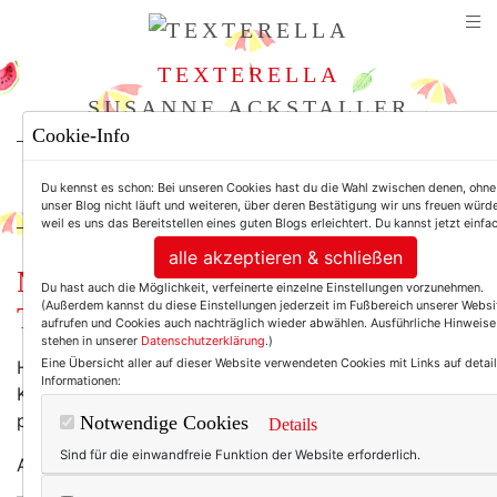
TEXTERELLA
SUSANNE ACKSTALLER
Cookie-Info
For Women. Not Girls.
Du kennst es schon: Bei unseren Cookies hast du die Wahl zwischen denen, ohne
unser Blog nicht läuft und weiteren, über deren Bestätigung wir uns freuen würd
weil es uns das Bereitstellen eines guten Blogs erleichtert. Du kannst jetzt einfa
alle akzeptieren & schließen
Mode am Mittwoch: Business meets
Du hast auch die Möglichkeit, verfeinerte einzelne Einstellungen vorzunehmen.
(Außerdem kannst du diese Einstellungen jederzeit im Fußbereich unserer Websi
Taille.
aufrufen und Cookies auch nachträglich wieder abwählen. Ausführliche Hinweise
stehen in unserer
Datenschutzerklärung
.)
Eine Übersicht aller auf dieser Website verwendeten Cookies mit Links auf detail
Hach! Ganz große Kleiderliebe! Leider fehlen mir zum
Informationen:
Kleid folgende Accessoires: (externes) Büro sowie
passende Beine und Taille.
Notwendige Cookies
Details
Sind für die einwandfreie Funktion der Website erforderlich.
Aber man muss ja auch mal gönnen können, ne?