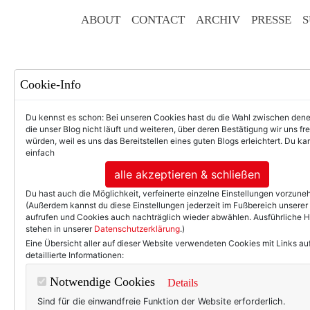
ABOUT
CONTACT
ARCHIV
PRESSE
S
Cookie-Info
Du kennst es schon: Bei unseren Cookies hast du die Wahl zwischen den
die unser Blog nicht läuft und weiteren, über deren Bestätigung wir uns fr
würden, weil es uns das Bereitstellen eines guten Blogs erleichtert. Du kan
einfach
F
alle akzeptieren & schließen
Du hast auch die Möglichkeit, verfeinerte einzelne Einstellungen vorzun
(Außerdem kannst du diese Einstellungen jederzeit im Fußbereich unserer
aufrufen und Cookies auch nachträglich wieder abwählen. Ausführliche 
stehen in unserer
Datenschutzerklärung
.)
50+ LIFESTYLE
BEAU
Eine Übersicht aller auf dieser Website verwendeten Cookies mit Links au
detaillierte Informationen:
Hot or not? Ei
Notwendige Cookies
Details
Sind für die einwandfreie Funktion der Website erforderlich.
Glaubt man Modemagazinen, 