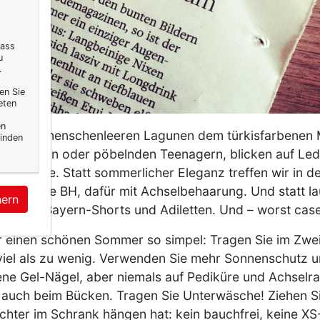
dass
u
.
en Sie
eten
en
els an menschenleeren Lagunen dem türkisfarbenen Me
inden
en Kindern oder pöbelnden Teenagern, blicken auf Le
eanzüge. Statt sommerlicher Eleganz treffen wir in de
n – ohne BH, dafür mit Achselbehaarung. Und statt lau
hern
 in FC-Bayern-Shorts und Adiletten. Und – worst case!
ür einen schönen Sommer so simpel: Tragen Sie im Zweif
 viel als zu wenig. Verwenden Sie mehr Sonnenschutz 
ne Gel-Nägel, aber niemals auf Pediküre und Achselras
auch beim Bücken. Tragen Sie Unterwäsche! Ziehen Si
chter im Schrank hängen hat: kein bauchfrei, keine XS