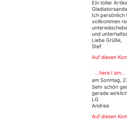
Ein toller Arti
Gladiatorsandal
Ich persönlich 
vollkommen rec
unterwäschebe
und unterhalts
Liebe Grüße,
Stef
Auf diesen Ko
...here I am...
am Sonntag, 27
Sehr schön ges
gerade wirklich
LG
Andrea
Auf diesen Ko