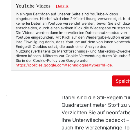
YouTube Videos
Details
In einigen Beiträgen auf unserer Seite sind YouTube-Videos
eingebunden. Hierbei wird eine 2-Klick-Lösung verwendet, d. h. 
keinerlei Daten an Youtube versendet werden, bevor Sie sich daz
entscheiden, durch einen aktiven Klick die Wiedergabe zu starten
Die Videos werden dann im erweiterten Datenschutzmodus von
Youtube eingebunden. Mit Klick auf den Wiedergabe-Button erteil
Ihre Einwilligung darin, dass Youtube auf dem von Ihnen verwend
Endgerät Cookies setzt, die auch einer Analyse des
Nutzungsverhaltens zu Marktforschungs- und Marketing-Zweck
Während also makellose Mod
dienen können. Näheres zur Cookie-Verwendung durch Youtube f
Sie in der Cookie-Policy von Google unter
im Freibad neben schreiend
https://policies.google.com/technologies/types?hl=de
.
Tattoos und ausgeleierte Bad
rutschenden Bandeau-Kleider
Speic
uns Männer bei Gartenpartys
Dabei sind die Stil-Regeln f
Quadratzentimeter Stoff zu
Verzichten Sie auf neonfarbe
Ihre Unterwäsche bedeckt – 
auch Ihre vierzehnjährige To