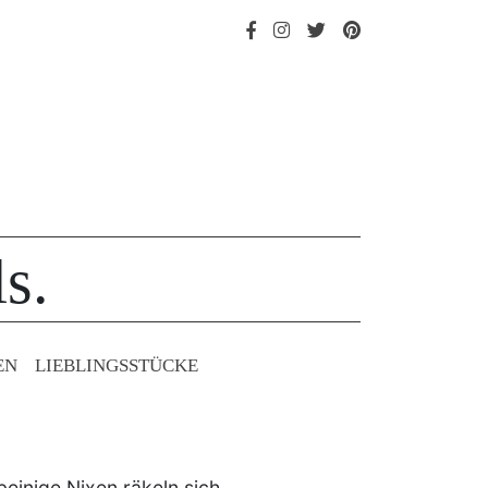
s.
EN
LIEBLINGS­STÜCKE
inige Nixen räkeln sich