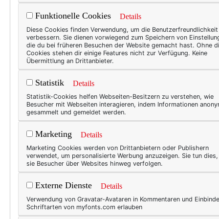
lasziv mit Longdrink und Son
Funktionelle Cookies
Details
und auf hochhackigen Sandal
Diese Cookies finden Verwendung, um die Benutzerfreundlichkeit
ausgefransten Shorts und l
verbessern. Sie dienen vorwiegend zum Speichern von Einstellun
die du bei früheren Besuchen der Website gemacht hast. Ohne d
Cookies stehen dir einige Features nicht zur Verfügung. Keine
Übermittlung an Drittanbieter.
Statistik
Details
Statistik-Cookies helfen Webseiten-Besitzern zu verstehen, wie
Besucher mit Webseiten interagieren, indem Informationen anon
gesammelt und gemeldet werden.
Marketing
Details
Marketing Cookies werden von Drittanbietern oder Publishern
verwendet, um personalisierte Werbung anzuzeigen. Sie tun dies
sie Besucher über Websites hinweg verfolgen.
Externe Dienste
Details
Verwendung von Gravatar-Avataren in Kommentaren und Einbind
Schriftarten von myfonts.com erlauben