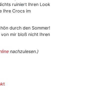
chts ruiniert Ihren Look
e Ihre Crocs im
d schön durch den Sommer!
von mir bloß nicht Ihren
nline
nachzulesen.)
akt