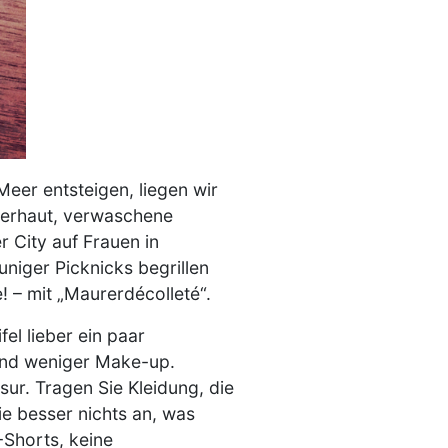
er entsteigen, liegen wir
derhaut, verwaschene
r City auf Frauen in
niger Picknicks begrillen
 – mit „Maurerdécolleté“.
el lieber ein paar
und weniger Make-up.
ur. Tragen Sie Kleidung, die
e besser nichts an, was
-Shorts, keine