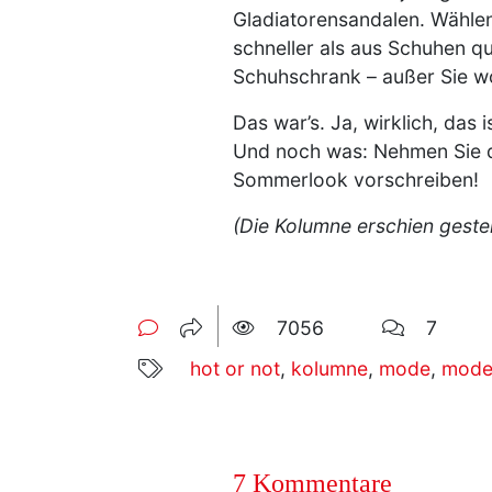
Gladiatorensandalen. Wählen
schneller als aus Schuhen qu
Schuhschrank – außer Sie w
Das war’s. Ja, wirklich, das
Und noch was: Nehmen Sie die
Sommerlook vorschreiben!
(Die Kolumne erschien geste
7056
7
hot or not
,
kolumne
,
mode
,
mode
7 Kommentare