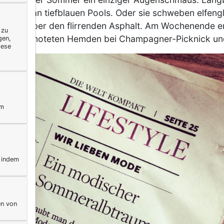
nenhut an tiefblauen Pools. Oder sie schweben elfengl
etten über den flirrenden Asphalt. Am Wochenende erho
 zu
ässig geknoteten Hemden bei Champagner-Picknick und
gen,
iese
ym
, indem
en von