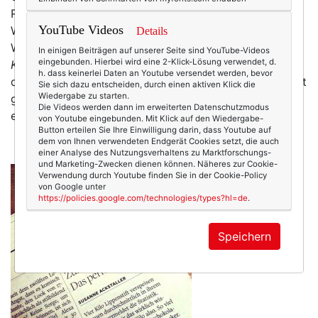
Rocky Balboa quasi, aus Fusseln und Wollresten. The
YouTube Videos
Wolf of Woll Street! Eine Erfolgsgeschichte, wie die
Details
Welt sie liebt!
Wolf of Woll Street. Meine Dezember-
In einigen Beiträgen auf unserer Seite sind YouTube-Videos
eingebunden. Hierbei wird eine 2-Klick-Lösung verwendet, d.
Kolumne für die Welt Kompakt.
Blicken wir zurück: In
h. dass keinerlei Daten an Youtube versendet werden, bevor
den Siebzigern zogen fürsorgliche Omas uns die selbst
Sie sich dazu entscheiden, durch einen aktiven Klick die
Wiedergabe zu starten.
gestrickte Pudelmütze über die Ohren, sobald ein
Die Videos werden dann im erweiterten Datenschutzmodus
erster herbstlicher Hauch…
mehr
von Youtube eingebunden. Mit Klick auf den Wiedergabe-
Button erteilen Sie Ihre Einwilligung darin, dass Youtube auf
dem von Ihnen verwendeten Endgerät Cookies setzt, die auch
einer Analyse des Nutzungsverhaltens zu Marktforschungs-
und Marketing-Zwecken dienen können. Näheres zur Cookie-
Verwendung durch Youtube finden Sie in der Cookie-Policy
von Google unter
https://policies.google.com/technologies/types?hl=de
.
Speichern