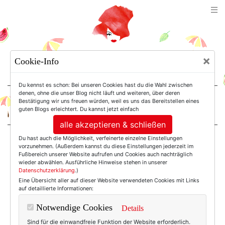
TEXTERELLA
×
Cookie-Info
SUSANNE ACKSTALLER
Du kennst es schon: Bei unseren Cookies hast du die Wahl zwischen
denen, ohne die unser Blog nicht läuft und weiteren, über deren
Bestätigung wir uns freuen würden, weil es uns das Bereitstellen eines
For Women. Not Girls.
guten Blogs erleichtert. Du kannst jetzt einfach
alle akzeptieren & schließen
Du hast auch die Möglichkeit, verfeinerte einzelne Einstellungen
Einträge mit dem
vorzunehmen. (Außerdem kannst du diese Einstellungen jederzeit im
Fußbereich unserer Website aufrufen und Cookies auch nachträglich
wieder abwählen. Ausführliche Hinweise stehen in unserer
Datenschutzerklärung
.)
Tag: Welt Kompakt
Eine Übersicht aller auf dieser Website verwendeten Cookies mit Links
auf detaillierte Informationen:
Notwendige Cookies
Details
Sind für die einwandfreie Funktion der Website erforderlich.