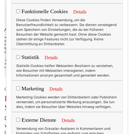
Funktionelle Cookies
Details
Diese Cookies finden Verwendung, um die
Benutzerfreundlichkeit zu verbessern. Sie dienen vorwiegend
zum Speichern von Einstellungen, die du bei früheren
Besuchen der Website gemacht hast. Ohne diese Cookies
stehen dir einige Features nicht zur Verfügung. Keine
Übermittlung an Drittanbieter.
Statistik
Details
Statistik-Cookies helfen Webseiten-Besitzern zu verstehen,
wie Besucher mit Webseiten interagieren, indem
Informationen anonym gesammelt und gemeldet werden.
Marketing
Details
COLUMN
Frisch kolumnisiert: Wolf of Woll
Marketing Cookies werden von Drittanbietern oder Publishern
verwendet, um personalisierte Werbung anzuzeigen. Sie tun
Street.
dies, indem sie Besucher über Websites hinweg verfolgen.
Die Bommelmütze – was für ein Comeback! Wer hätte
Externe Dienste
Details
vor ein paar Jahren gedacht, dass sie es vom
Verwendung von Gravatar-Avataren in Kommentaren und
Underdog bis auf die Laufstege schaffen würde! Ein
Einbinden von Schriftarten von myfonts.com erlauben