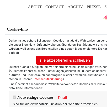
ABOUT
CONTACT
ARCHIV
PRESSE
S
Cookie-Info
Du kennst es schon: Bei unseren Cookies hast du die Wahl zwischen den
die unser Blog nicht läuft und weiteren, über deren Bestätigung wir uns fr
würden, weil es uns das Bereitstellen eines guten Blogs erleichtert. Du kan
einfach
F
alle akzeptieren & schließen
Du hast auch die Möglichkeit, verfeinerte einzelne Einstellungen vorzun
(Außerdem kannst du diese Einstellungen jederzeit im Fußbereich unserer
aufrufen und Cookies auch nachträglich wieder abwählen. Ausführliche 
stehen in unserer
Datenschutzerklärung
.)
50+ LIFESTYLE
BEAU
Eine Übersicht aller auf dieser Website verwendeten Cookies mit Links au
detaillierte Informationen:
Die Farbe der U
Notwendige Cookies
Details
Sind für die einwandfreie Funktion der Website erforderlich.
Die ist keine Modekolumne. 