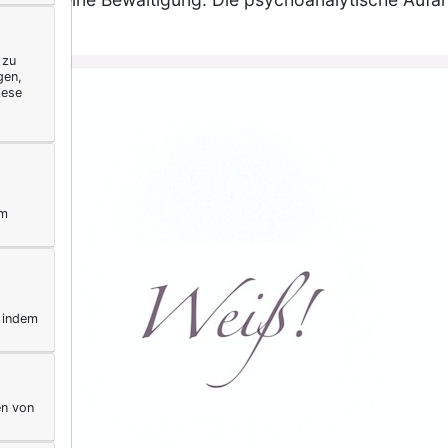
 zu
gen,
iese
ym
, indem
en von