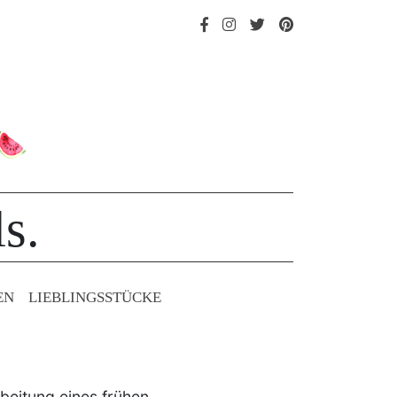
s.
EN
LIEBLINGS­STÜCKE
beitung eines frühen