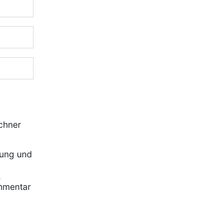
chner
rung und
,
mmentar