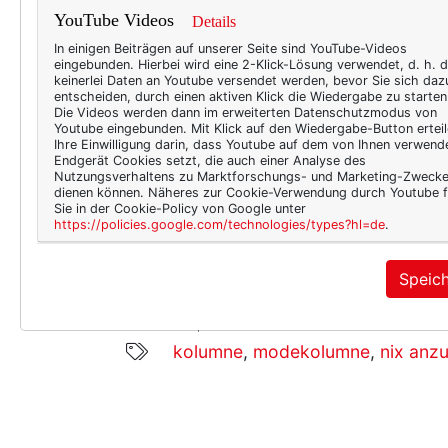
YouTube Videos
Details
In einigen Beiträgen auf unserer Seite sind YouTube-Videos
eingebunden. Hierbei wird eine 2-Klick-Lösung verwendet, d. h. 
keinerlei Daten an Youtube versendet werden, bevor Sie sich daz
entscheiden, durch einen aktiven Klick die Wiedergabe zu starten
Die Videos werden dann im erweiterten Datenschutzmodus von
Youtube eingebunden. Mit Klick auf den Wiedergabe-Button erteil
Und eine Erklärung, warum i
Ihre Einwilligung darin, dass Youtube auf dem von Ihnen verwend
Endgerät Cookies setzt, die auch einer Analyse des
Aber lies einfach selbst!
Nutzungsverhaltens zu Marktforschungs- und Marketing-Zweck
dienen können. Näheres zur Cookie-Verwendung durch Youtube f
Sie in der Cookie-Policy von Google unter
Klick!
https://policies.google.com/technologies/types?hl=de
.
Speic
6330
0
kolumne
,
modekolumne
,
nix anz