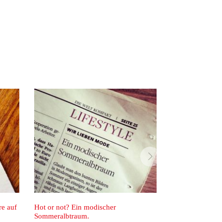
vor
Hot or not? Ein modischer
It’s Kolumnentag!
Sommeralbtraum.