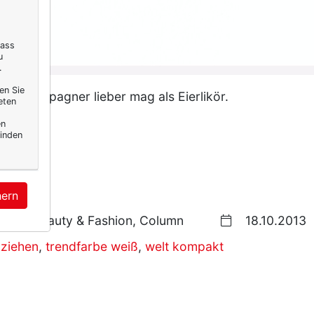
dass
u
.
en Sie
ch Champagner lieber mag als Eierlikör.
eten
en
inden
hern
Beauty & Fashion, Column
18.10.2013
uziehen
,
trendfarbe weiß
,
welt kompakt