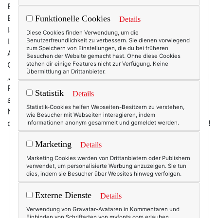
Endlich! Mal ehrlich, hing uns die unnachahmliche
Eleganz von Michelle und Barack nicht ohnehin
Funktionelle Cookies
Details
langsam zum Hals heraus? Waren wir nicht schon
Diese Cookies finden Verwendung, um die
länger gelangweilt von einem First Couple ohne
Benutzerfreundlichkeit zu verbessern. Sie dienen vorwiegend
zum Speichern von Einstellungen, die du bei früheren
Affären und Allüren, dafür mit Witz, Charme und
Besuchen der Website gemacht hast. Ohne diese Cookies
Charisma? Sehnten wir uns nicht alle nach mehr
stehen dir einige Features nicht zur Verfügung. Keine
Übermittlung an Drittanbieter.
„Action“ – ganz in der Tradition des guten alten Ronald
Reagan? Und: Endlich müssen wir für den
Statistik
Details
allabendlichen Politgrusel nicht mehr kostenpflichtiges
Statistik-Cookies helfen Webseiten-Besitzern zu verstehen,
Netflix gucken, sondern bekommen House of Cards in
wie Besucher mit Webseiten interagieren, indem
den Öffentlich-Rechtlichen frei Haus. Das ist doch was!
Informationen anonym gesammelt und gemeldet werden.
Marketing
Details
Marketing Cookies werden von Drittanbietern oder Publishern
verwendet, um personalisierte Werbung anzuzeigen. Sie tun
dies, indem sie Besucher über Websites hinweg verfolgen.
Externe Dienste
Details
Verwendung von Gravatar-Avataren in Kommentaren und
Einbinden von Schriftarten von myfonts.com erlauben