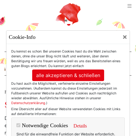
TEXTERELLA
×
Cookie-Info
SUSANNE ACKSTALLER
Du kennst es schon: Bei unseren Cookies hast du die Wahl zwischen
denen, ohne die unser Blog nicht läuft und weiteren, über deren
Bestätigung wir uns freuen würden, weil es uns das Bereitstellen eines
For Women. Not Girls.
guten Blogs erleichtert. Du kannst jetzt einfach
alle akzeptieren & schließen
Du hast auch die Möglichkeit, verfeinerte einzelne Einstellungen
vorzunehmen. (Außerdem kannst du diese Einstellungen jederzeit im
FRISCH KOLUMNISIERT.
Fußbereich unserer Website aufrufen und Cookies auch nachträglich
wieder abwählen. Ausführliche Hinweise stehen in unserer
Stilistischer Albtrump.
Datenschutzerklärung
.)
Eine Übersicht aller auf dieser Website verwendeten Cookies mit Links
auf detaillierte Informationen:
Die USA haben gewählt und sich selbst und der Welt
einen neuen Präsidenten beschert, der auch stilistisch
Notwendige Cookies
Details
reichlich frischen Wind ins Weiße Haus bringen dürfte.
Sind für die einwandfreie Funktion der Website erforderlich.