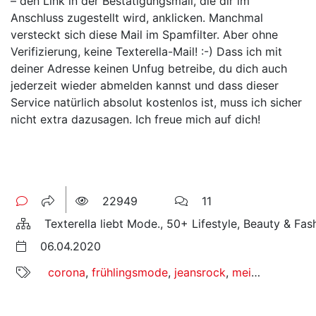
– den Link in der Bestätigungsmail, die dir im
Anschluss zugestellt wird, anklicken. Manchmal
versteckt sich diese Mail im Spamfilter. Aber ohne
Verifizierung, keine Texterella-Mail! :-) Dass ich mit
deiner Adresse keinen Unfug betreibe, du dich auch
jederzeit wieder abmelden kannst und dass dieser
Service natürlich absolut kostenlos ist, muss ich sicher
nicht extra dazusagen. Ich freue mich auf dich!
22949
11
Texterella liebt Mode., 50+ Lifestyle, Beauty & Fas
06.04.2020
corona
,
frühlingsmode
,
jeansrock
,
mein leben im lockdown