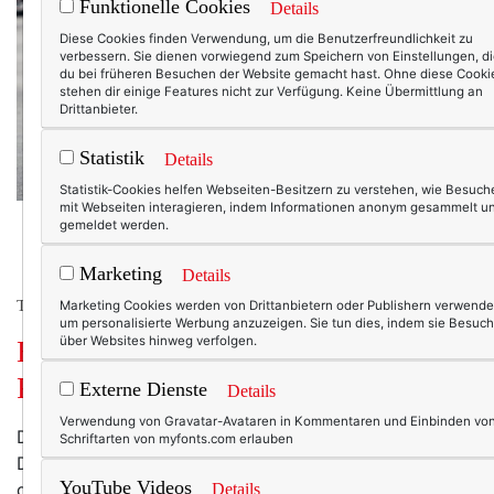
Funktionelle Cookies
Details
Diese Cookies finden Verwendung, um die Benutzerfreundlichkeit zu
verbessern. Sie dienen vorwiegend zum Speichern von Einstellungen, d
du bei früheren Besuchen der Website gemacht hast. Ohne diese Cooki
stehen dir einige Features nicht zur Verfügung. Keine Übermittlung an
Drittanbieter.
Statistik
Details
Statistik-Cookies helfen Webseiten-Besitzern zu verstehen, wie Besuch
mit Webseiten interagieren, indem Informationen anonym gesammelt u
gemeldet werden.
Marketing
Details
TEXTERELLA LIEBT MODE.
Marketing Cookies werden von Drittanbietern oder Publishern verwende
um personalisierte Werbung anzuzeigen. Sie tun dies, indem sie Besuch
über Websites hinweg verfolgen.
Ein Stückchen Normalität:
Frühlingsmode in Rot-Weiß-Blau!
Externe Dienste
Details
Verwendung von Gravatar-Avataren in Kommentaren und Einbinden vo
Die Tage verschwimmen. Montag, Mittwoch,
Schriftarten von myfonts.com erlauben
Donnerstag? Wer weiß das schon so genau … selbst
YouTube Videos
der Sonntag bietet keine Orientierung mehr, seit der
Details