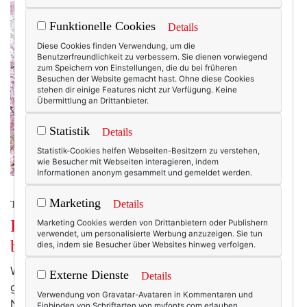
Funktionelle Cookies
Details
Diese Cookies finden Verwendung, um die
Benutzerfreundlichkeit zu verbessern. Sie dienen vorwiegend
zum Speichern von Einstellungen, die du bei früheren
Besuchen der Website gemacht hast. Ohne diese Cookies
stehen dir einige Features nicht zur Verfügung. Keine
Übermittlung an Drittanbieter.
Statistik
Details
Statistik-Cookies helfen Webseiten-Besitzern zu verstehen,
wie Besucher mit Webseiten interagieren, indem
Informationen anonym gesammelt und gemeldet werden.
Marketing
Details
TEXTERELLA LIEBT MODE.
Hallo Frühling – ich wäre dann mal
Marketing Cookies werden von Drittanbietern oder Publishern
verwendet, um personalisierte Werbung anzuzeigen. Sie tun
bereit!
dies, indem sie Besucher über Websites hinweg verfolgen.
Während ich diese Zeilen schreibe, fällt mein Blick auf
Externe Dienste
Details
grauen Hochnebel, der tief über dem Ampertal liegt.
Verwendung von Gravatar-Avataren in Kommentaren und
Nicht mal unser Kirchturm ist sichtbar! Durchs Fenster
Einbinden von Schriftarten von myfonts.com erlauben