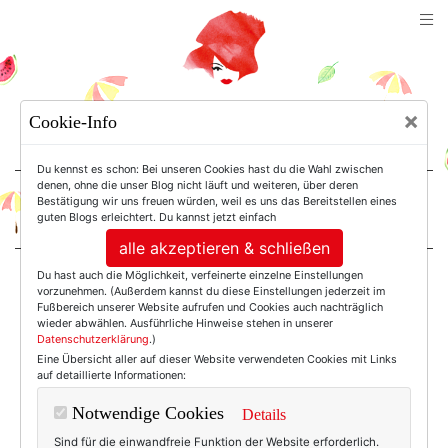
TEXTERELLA
×
Cookie-Info
SUSANNE ACKSTALLER
Du kennst es schon: Bei unseren Cookies hast du die Wahl zwischen
denen, ohne die unser Blog nicht läuft und weiteren, über deren
Bestätigung wir uns freuen würden, weil es uns das Bereitstellen eines
For Women. Not Girls.
guten Blogs erleichtert. Du kannst jetzt einfach
alle akzeptieren & schließen
Du hast auch die Möglichkeit, verfeinerte einzelne Einstellungen
Einträge mit dem
vorzunehmen. (Außerdem kannst du diese Einstellungen jederzeit im
Fußbereich unserer Website aufrufen und Cookies auch nachträglich
wieder abwählen. Ausführliche Hinweise stehen in unserer
Datenschutzerklärung
.)
Tag: Jeansrock
Eine Übersicht aller auf dieser Website verwendeten Cookies mit Links
auf detaillierte Informationen:
Notwendige Cookies
Details
Sind für die einwandfreie Funktion der Website erforderlich.