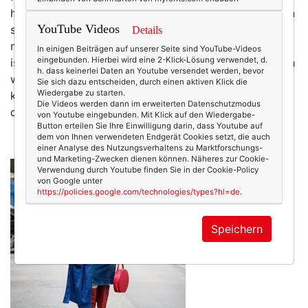
höre ich die Krähen krächzen … mit Verlaub, es ist kein
YouTube Videos
schöner Ton. Auf der Wiese gegenüber liegt immer
Details
noch Schnee, und als wäre das noch nicht genug, so
In einigen Beiträgen auf unserer Seite sind YouTube-Videos
eingebunden. Hierbei wird eine 2-Klick-Lösung verwendet, d.
ist fürs Wochenende neuer Schnee angesagt. Okay, ich
h. dass keinerlei Daten an Youtube versendet werden, bevor
weiß, es ist erst Anfang Februar … aber schon lange
Sie sich dazu entscheiden, durch einen aktiven Klick die
Wiedergabe zu starten.
kam mir kein Winter so lang und so kalt vor wie in
Die Videos werden dann im erweiterten Datenschutzmodus
diesem Jahr (und dabei…
mehr
von Youtube eingebunden. Mit Klick auf den Wiedergabe-
Button erteilen Sie Ihre Einwilligung darin, dass Youtube auf
dem von Ihnen verwendeten Endgerät Cookies setzt, die auch
einer Analyse des Nutzungsverhaltens zu Marktforschungs-
und Marketing-Zwecken dienen können. Näheres zur Cookie-
Verwendung durch Youtube finden Sie in der Cookie-Policy
von Google unter
https://policies.google.com/technologies/types?hl=de
.
Speichern