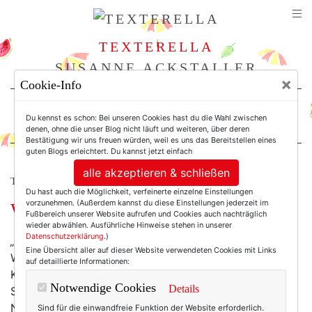
TEXTERELLA
SUSANNE ACKSTALLER
×
Cookie-Info
For Women. Not Girls.
Du kennst es schon: Bei unseren Cookies hast du die Wahl zwischen
denen, ohne die unser Blog nicht läuft und weiteren, über deren
Bestätigung wir uns freuen würden, weil es uns das Bereitstellen eines
guten Blogs erleichtert. Du kannst jetzt einfach
alle akzeptieren & schließen
THE CURVY COLUMN
Du hast auch die Möglichkeit, verfeinerte einzelne Einstellungen
vorzunehmen. (Außerdem kannst du diese Einstellungen jederzeit im
Was bin ich mir wert?
Fußbereich unserer Website aufrufen und Cookies auch nachträglich
wieder abwählen. Ausführliche Hinweise stehen in unserer
Datenschutzerklärung
.)
„Weil ich es mir wert bin.“
Seit 50 Jahren gibt es den
Eine Übersicht aller auf dieser Website verwendeten Cookies mit Links
Werbeslogan eines großen französischen
auf detaillierte Informationen:
Kosmetikkonzerns bereits. Klingt ja auch toll: Nach
Notwendige Cookies
Details
Selbstbewusstsein, nach Stärke, nach Wertschätzung.
Nach der richtigen Einstellung zum eigenen Körper, zu
Sind für die einwandfreie Funktion der Website erforderlich.