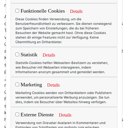
mir selbst. Weil ich es mir wert bin. Yes!
Funktionelle Cookies
Details
Aber mal ehrlich: Wie viel sind wir uns
Diese Cookies finden Verwendung, um die
denn wirklich wert? Nicht sonderlich viel, wenn ich das
Benutzerfreundlichkeit zu verbessern. Sie dienen vorwiegend
zum Speichern von Einstellungen, die du bei früheren
Treiben mancher Mode-Accounts auf Social Media
Besuchen der Website gemacht hast. Ohne diese Cookies
verfolge. Da wird auf der einen Seite zwar ständig
stehen dir einige Features nicht zur Verfügung. Keine
Übermittlung an Drittanbieter.
über Selbstliebe und Selbstwertgefühl geredet – aber
auf der anderen geht es dann doch nur um Masse statt
Statistik
Details
Klasse. Geiz ist offensichtlich immer noch geil. In
Statistik-Cookies helfen Webseiten-Besitzern zu verstehen,
schnellen Reels werden jeden Tag andere Klamotten
wie Besucher mit Webseiten interagieren, indem
präsentiert. „Viel“ heißt dann leider fast immer auch
Informationen anonym gesammelt und gemeldet werden.
„billig“. Und billig produziert. Aus Polyester, in dem
Marketing
man schwitzt. Mit Nähten, die die erste Wäsche nicht
Details
überleben. Sind wir uns nicht mehr wert als solche
Marketing Cookies werden von Drittanbietern oder Publishern
verwendet, um personalisierte Werbung anzuzeigen. Sie tun
Fast-Fashion-Fetzen? Und bevor mir jetzt jemand mit
dies, indem sie Besucher über Websites hinweg verfolgen.
seinem Geldbeutel kommt: Statt vielen billigen Teilen
kann man sich auch ein Kleidungsstück aus
Externe Dienste
Details
hochwertigerem Material leisten. Ja, genau: Weil wir es
Verwendung von Gravatar-Avataren in Kommentaren und
uns wert sind.
Einbinden von Schriftarten von myfonts.com erlauben