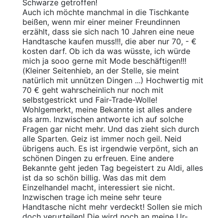
Schwarze getroffen!
Auch ich möchte manchmal in die Tischkante
beißen, wenn mir einer meiner Freundinnen
erzählt, dass sie sich nach 10 Jahren eine neue
Handtasche kaufen muss!!!, die aber nur 70, - €
kosten darf. Ob ich da was wüsste, ich würde
mich ja sooo gerne mit Mode beschäftigen!!!
(Kleiner Seitenhieb, an der Stelle, sie meint
natürlich mit unnützen Dingen ...) Hochwertig mit
70 € geht wahrscheinlich nur noch mit
selbstgestrickt und Fair-Trade-Wolle!
Wohlgemerkt, meine Bekannte ist alles andere
als arm. Inzwischen antworte ich auf solche
Fragen gar nicht mehr. Und das zieht sich durch
alle Sparten. Geiz ist immer noch geil. Neid
übrigens auch. Es ist irgendwie verpönt, sich an
schönen Dingen zu erfreuen. Eine andere
Bekannte geht jeden Tag begeistert zu Aldi, alles
ist da so schön billig. Was das mit dem
Einzelhandel macht, interessiert sie nicht.
Inzwischen trage ich meine sehr teure
Handtasche nicht mehr verdeckt! Sollen sie mich
doch verurteilen! Die wird noch an meine Ur-