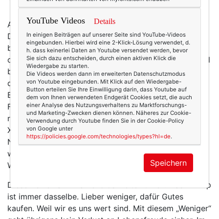
YouTube Videos
Details
Anderes Beispiel, gleiches Thema: Nahrungsmittel.
In einigen Beiträgen auf unserer Seite sind YouTube-Videos
Deutschland gibt im europaweiten Vergleich
eingebunden. Hierbei wird eine 2-Klick-Lösung verwendet, d.
besonders wenig Geld fürs Essen aus. Und das,
h. dass keinerlei Daten an Youtube versendet werden, bevor
Sie sich dazu entscheiden, durch einen aktiven Klick die
obwohl wir zu den reichsten Ländern gehören! Speziell
Wiedergabe zu starten.
beim Fleisch geht Quantität immer noch vor Qualität,
Die Videos werden dann im erweiterten Datenschutzmodus
von Youtube eingebunden. Mit Klick auf den Wiedergabe-
dabei wissen wir doch alle um die Herkunft von
Button erteilen Sie Ihre Einwilligung darin, dass Youtube auf
Billigfleisch und den Zuständen, die in der
dem von Ihnen verwendeten Endgerät Cookies setzt, die auch
einer Analyse des Nutzungsverhaltens zu Marktforschungs-
Fleischindustrie herrschen. Oder denken wir an die
und Marketing-Zwecken dienen können. Näheres zur Cookie-
riesigen Fleischportionen in manche Gaststätten, an
Verwendung durch Youtube finden Sie in der Cookie-Policy
von Google unter
XXL-Kübel voller Hähnchenteile, an Meter-Schnitzel …
https://policies.google.com/technologies/types?hl=de
.
Nein, wir müssen nicht Vegetarier werden – nur ein
wenig genauer hinschauen und bewusster einkaufen.
Speichern
Weil wir es uns wert sein sollten.
Diese Reihe kann man endlos weiterführen. Das Prinzip
ist immer dasselbe. Lieber weniger, dafür Gutes
kaufen. Weil wir es uns wert sind. Mit diesem „Weniger“