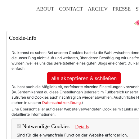
ABOUT
CONTACT
ARCHIV
PRESSE
S
Cookie-Info
Du kennst es schon: Bei unseren Cookies hast du die Wahl zwischen den
die unser Blog nicht läuft und weiteren, über deren Bestätigung wir uns fr
würden, weil es uns das Bereitstellen eines guten Blogs erleichtert. Du kan
einfach
F
alle akzeptieren & schließen
Du hast auch die Möglichkeit, verfeinerte einzelne Einstellungen vorzun
(Außerdem kannst du diese Einstellungen jederzeit im Fußbereich unserer
aufrufen und Cookies auch nachträglich wieder abwählen. Ausführliche 
stehen in unserer
Datenschutzerklärung
.)
50+ LIFESTYLE
BEAU
Eine Übersicht aller auf dieser Website verwendeten Cookies mit Links au
detaillierte Informationen:
TEXTERELLA LIEST.
Notwendige Cookies
Details
Ja, so will ich ä
Sind für die einwandfreie Funktion der Website erforderlich.