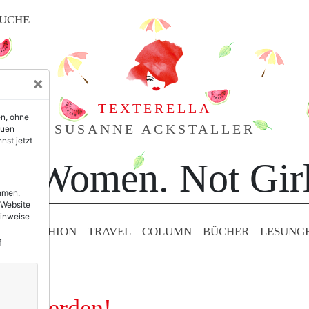
UCHE
×
TEXTERELLA
en, ohne
SUSANNE ACKSTALLER
euen
nst jetzt
or Women. Not Girl
ehmen.
 Website
Hinweise
TY & FASHION
TRAVEL
COLUMN
BÜCHER
LESUNG
f
lter werden!