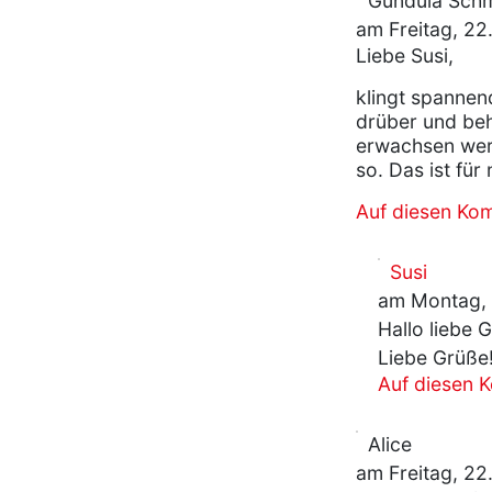
Gundula Schm
am Freitag, 2
Liebe Susi,
klingt spannend
drüber und beh
erwachsen wer
so. Das ist für
Auf diesen Ko
Susi
am Montag, 
Hallo liebe 
Liebe Grüße
Auf diesen 
Alice
am Freitag, 2