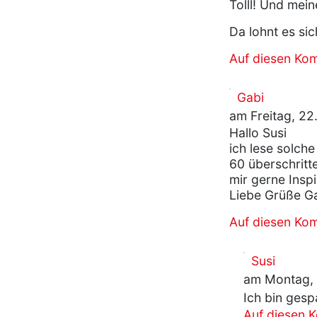
Tolll! Und mei
Da lohnt es si
Auf diesen Ko
Gabi
am Freitag, 2
Hallo Susi
ich lese solch
60 überschritt
mir gerne Insp
Liebe Grüße G
Auf diesen Ko
Susi
am Montag, 
Ich bin gesp
Auf diesen 