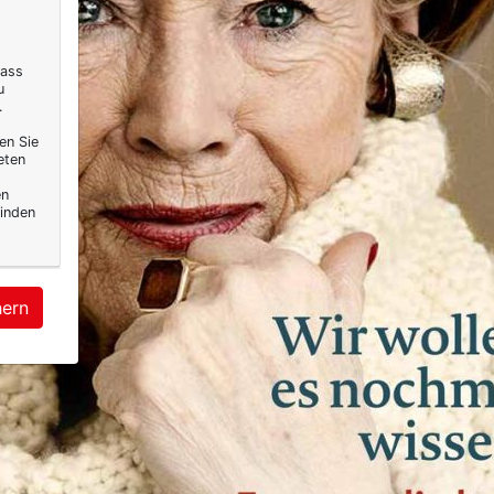
dass
u
.
en Sie
eten
en
inden
hern