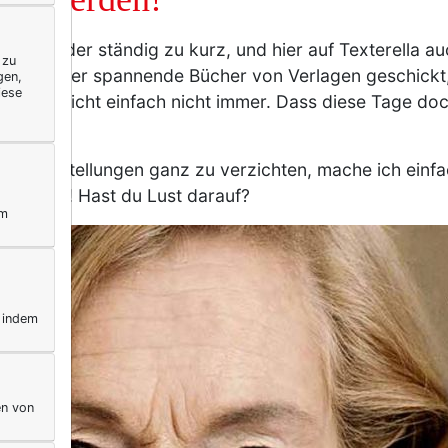
en leider ständig zu kurz, und hier auf Texterella auc
 zu
 wieder spannende Bücher von Verlagen geschickt, u
gen,
iese
Die Zeit reicht einfach nicht immer. Dass diese Tage d
heit.
Buchvorstellungen ganz zu verzichten, mache ich einfa
 für dich! Hast du Lust darauf?
ym
, indem
en von