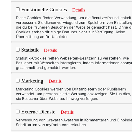
Funktionelle Cookies
Details
Bücher kommen in meinem Leb
Diese Cookies finden Verwendung, um die Benutzerfreundlichkeit
und bekomme außerdem immer
verbessern. Sie dienen vorwiegend zum Speichern von Einstellun
die du bei früheren Besuchen der Website gemacht hast. Ohne d
und zu rezensieren. Allein: 
Cookies stehen dir einige Features nicht zur Verfügung. Keine
Übermittlung an Drittanbieter.
haben, und nicht mehr! Frech
Nun dachte ich, anstatt auf 
Statistik
Details
quasi. Als kleiner Leseimpuls
Statistik-Cookies helfen Webseiten-Besitzern zu verstehen, wie
Besucher mit Webseiten interagieren, indem Informationen anon
gesammelt und gemeldet werden.
Marketing
Details
Marketing Cookies werden von Drittanbietern oder Publishern
verwendet, um personalisierte Werbung anzuzeigen. Sie tun dies
sie Besucher über Websites hinweg verfolgen.
Externe Dienste
Details
Verwendung von Gravatar-Avataren in Kommentaren und Einbind
Schriftarten von myfonts.com erlauben