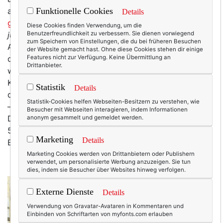
angesagte Best-Ager-Influencerin,
noch zu Wort
Funktionelle Cookies
Details
gemeldet
und ins AJLT-Empörungshorn getutet!
And
Diese Cookies finden Verwendung, um die
just like that
Benutzerfreundlichkeit zu verbessern. Sie dienen vorwiegend
sei pures Altersbashing, findet sie. Eine
zum Speichern von Einstellungen, die du bei früheren Besuchen
Auswahl ihrer Hauptkritikpunkte: Carry weiß nicht,
der Website gemacht hast. Ohne diese Cookies stehen dir einige
dass ein Sari keine Lengha ist (huch! Dat ist ja nun
Features nicht zur Verfügung. Keine Übermittlung an
Drittanbieter.
wirklich n’ Ding!), Charlotte steckt in zu engen
Klamotten und Miranda kehrt mit grauen Haaren auf
Statistik
Details
dem Kopf und Büchern unterm Arm – statt mit Laptop
Statistik-Cookies helfen Webseiten-Besitzern zu verstehen, wie
– an die Uni zurück. Und niemand trägt Balenciaga!
Besucher mit Webseiten interagieren, indem Informationen
Dann ist das also der Maßstab, den wir an die heutigen
anonym gesammelt und gemeldet werden.
50plus-Frauen anlegen sollen?! Saris, graue Haare und
Marketing
Details
Balenciaga? REALLY? Na gut, wenn Frau W. meint.
Marketing Cookies werden von Drittanbietern oder Publishern
verwendet, um personalisierte Werbung anzuzeigen. Sie tun
dies, indem sie Besucher über Websites hinweg verfolgen.
Externe Dienste
Details
Verwendung von Gravatar-Avataren in Kommentaren und
Einbinden von Schriftarten von myfonts.com erlauben