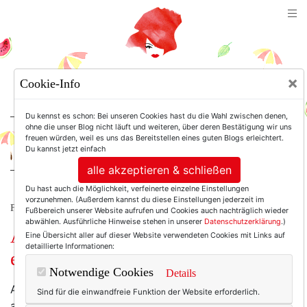
TEXTERELLA
×
Cookie-Info
SUSANNE ACKSTALLER
Du kennst es schon: Bei unseren Cookies hast du die Wahl zwischen denen,
ohne die unser Blog nicht läuft und weiteren, über deren Bestätigung wir uns
freuen würden, weil es uns das Bereitstellen eines guten Blogs erleichtert.
For Women. Not Girls.
Du kannst jetzt einfach
alle akzeptieren & schließen
Du hast auch die Möglichkeit, verfeinerte einzelne Einstellungen
vorzunehmen. (Außerdem kannst du diese Einstellungen jederzeit im
FRISCH KOLUMNISIERT.
Fußbereich unserer Website aufrufen und Cookies auch nachträglich wieder
abwählen. Ausführliche Hinweise stehen in unserer
Datenschutzerklärung
.)
And just like that ... Lasst uns doch
Eine Übersicht aller auf dieser Website verwendeten Cookies mit Links auf
detaillierte Informationen:
einfach älter werden, wie wir wollen!
Notwendige Cookies
Details
Ach du liebe Güte. Nun hat sich letzte Woche also
Sind für die einwandfreie Funktion der Website erforderlich.
auch Frau Netti W., Ex-InStyle-Chefredakteurin und