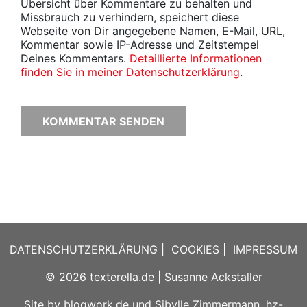
Übersicht über Kommentare zu behalten und
Missbrauch zu verhindern, speichert diese
Webseite von Dir angegebene Namen, E-Mail, URL,
Kommentar sowie IP-Adresse und Zeitstempel
Deines Kommentars.
Detaillierte Informationen
finden Sie in meiner Datenschutzerklärung
.
DATENSCHUTZERKLÄRUNG
|
COOKIES
|
IMPRESSUM
© 2026
texterella.de
| Susanne Ackstaller
Site by
blogwork.de
und
Sibylle Zimmermann, hz-