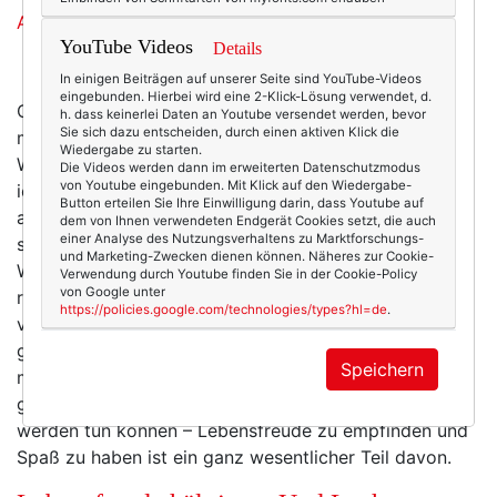
YouTube Videos
Details
In einigen Beiträgen auf unserer Seite sind YouTube-Videos
eingebunden. Hierbei wird eine 2-Klick-Lösung verwendet, d.
Oh, sehe ich die ersten schon ihre Stirn runzeln? Weil
h. dass keinerlei Daten an Youtube versendet werden, bevor
Sie sich dazu entscheiden, durch einen aktiven Klick die
man krank werden könnte, dement und ein Pflegefall?
Wiedergabe zu starten.
Weil einem Altersarmut droht oder das Altersheim? Ja,
Die Videos werden dann im erweiterten Datenschutzmodus
von Youtube eingebunden. Mit Klick auf den Wiedergabe-
ich weiß das. All das ist möglich. Und ich will all das
Button erteilen Sie Ihre Einwilligung darin, dass Youtube auf
auch nicht kleinreden. Aber ich lasse mich davon nicht
dem von Ihnen verwendeten Endgerät Cookies setzt, die auch
einer Analyse des Nutzungsverhaltens zu Marktforschungs-
schrecken und mir das Älter werden madig machen.
und Marketing-Zwecken dienen können. Näheres zur Cookie-
Womöglich ist man gesund und munter und geistig
Verwendung durch Youtube finden Sie in der Cookie-Policy
von Google unter
rege bis zum 101. Geburtstag (und das habe ich fest
https://policies.google.com/technologies/types?hl=de
.
vor!) – und hat sich jahrzehntelang umsonst Sorgen
gemacht. Wenn es doch anders kommt, dann hatte
Speichern
man vorher wenigstens richtig viel Spaß. Ohnehin
glaube ich, dass wir eine Menge für gesundes Älter
werden tun können – Lebensfreude zu empfinden und
Spaß zu haben ist ein ganz wesentlicher Teil davon.