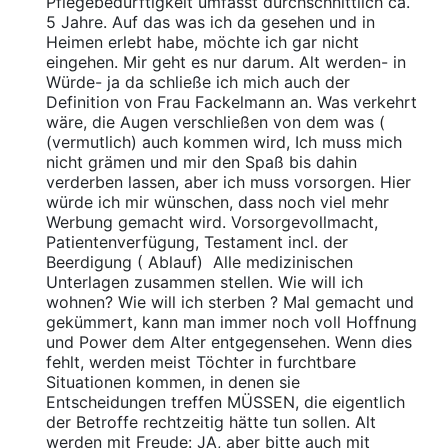
Pflegebedürftigkeit umfasst durchschnittlich ca.
5 Jahre. Auf das was ich da gesehen und in
Heimen erlebt habe, möchte ich gar nicht
eingehen. Mir geht es nur darum. Alt werden- in
Würde- ja da schließe ich mich auch der
Definition von Frau Fackelmann an. Was verkehrt
wäre, die Augen verschließen von dem was (
(vermutlich) auch kommen wird, Ich muss mich
nicht grämen und mir den Spaß bis dahin
verderben lassen, aber ich muss vorsorgen. Hier
würde ich mir wünschen, dass noch viel mehr
Werbung gemacht wird. Vorsorgevollmacht,
Patientenverfügung, Testament incl. der
Beerdigung ( Ablauf) Alle medizinischen
Unterlagen zusammen stellen. Wie will ich
wohnen? Wie will ich sterben ? Mal gemacht und
gekümmert, kann man immer noch voll Hoffnung
und Power dem Alter entgegensehen. Wenn dies
fehlt, werden meist Töchter in furchtbare
Situationen kommen, in denen sie
Entscheidungen treffen MÜSSEN, die eigentlich
der Betroffe rechtzeitig hätte tun sollen. Alt
werden mit Freude: JA, aber bitte auch mit