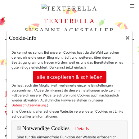
TEXTERELLA
SUSANNE ACKSTALLER
×
Cookie-Info
For Women. Not Girls.
Du kennst es schon: Bei unseren Cookies hast du die Wahl zwischen
denen, ohne die unser Blog nicht läuft und weiteren, über deren
Bestätigung wir uns freuen würden, weil es uns das Bereitstellen eines
guten Blogs erleichtert. Du kannst jetzt einfach
alle akzeptieren & schließen
TEXTERELLA LIEBT DAS LEBEN.
Du hast auch die Möglichkeit, verfeinerte einzelne Einstellungen
vorzunehmen. (Außerdem kannst du diese Einstellungen jederzeit im
Pro aging – ich bin dafür! Warum
Fußbereich unserer Website aufrufen und Cookies auch nachträglich
wieder abwählen. Ausführliche Hinweise stehen in unserer
Älter werden rockt und ich nicht in
Datenschutzerklärung
.)
Eine Übersicht aller auf dieser Website verwendeten Cookies mit Links
Würde altern will.
auf detaillierte Informationen:
Anti-Aging.
Wie oft ich dieses Wort hier auf Texterella
Notwendige Cookies
Details
wohl schon geschrieben habe? 100mal? 1.000mal? Ich
Sind für die einwandfreie Funktion der Website erforderlich.