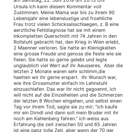
am Samstag, 22. Juni 2019 um 20:13 Uhr
Ursula ich kann diesem Kommentar voll
Zustimmen. Meine Mama war bis zu ihrem 90
Lebensjahr eine lebenslustige und froehliche
Frau trotz vielen Schicksalsschlaegen, z. B eine
aerztliche Fehldiagnose hat sie mit einem
Inkompletten Querschnitt mit 74 Jahren in den
Rollstuhl gebracht hat, den Krieg in Wien erlebt,
2 Maenner verloren. Sie hatte an Kleinigkeiten
eine grosse Freude und genoss die Feste wie sie
fielen. Sie hatte so gerne gelebt und legte
unglaublich viel Wert auf ihr Aeusseres. Aber die
letzten 2 Monate waren sehr schlimm,die
haetten wir ihr gerne erspart. Ihr Wunsch war,
wie ihre Grossmutter einfach im Lehnstuhl
einzuschlafen. Das war ihr nicht gegoennt, ich
will nicht auf die Einzelheiten und die Schmerzen
der letzten 8 Wochen eingehen, und selbst einen
Tag vor ihrem Tod, sagte sie zu mir; “ich kaufe
mir ein Dirndl und dann soll mein Bruder mit ihr
noch am Kahlenberg fahren.” ich weiss aus
Erfahrung die zeit zwischen 50 und 65 Jahren
ist eine ganz tolle Zeit, aber wenn der 70 ger