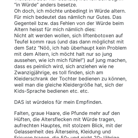
“in Würde” anders besetze.
Oh doch, ich möchte unbedingt in Würde altern.
Für mich bedeutet das nämlich nur Gutes. Das
Gegenteil bzw. das Fehlen von der Würde beim
Altern heisst für mich nämlich dies:
Nicht alt werden wollen, sich liftenbotoxen auf
Teufel komm raus (und das dann möglichst mit
dem Satz “Nöö, ich hab überhaupt kein Problem
mit dem Altern, ich möcht halt nur so jung
aussehen, wie ich mich fühle!”) auf jung machen,
dass es peinlich wird, sich anziehen wie ne
Zwanzigjährige, es toll finden, sich am
Kleiderschrank der Tochter bedienen zu können,
weil man die gleiche Kleidergröße hat, sich der
Kids-Sprache bedienen etc. etc.
DAS ist würdelos für mein Empfinden.
Falten, graue Haare, die Pfunde mehr auf den
Hüften, die Altersflecken mit Würde tragen,
aufrechten Hauptes, mit stolzem Blick, mit der
Gelassenheit des Älterseins, Kleidung und
Frisuren tragen, die 50- und nicht 20-Jährige