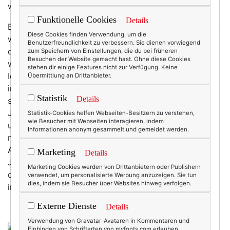
weiß es nicht genau, aber sicher ist: sehr oft!
Funktionelle Cookies
Details
Bis mir – tatsächlich erst vor kurzem – bewusst wurde,
Diese Cookies finden Verwendung, um die
wie wenig ich dieses Wort mag, ja, wie geradezu
Benutzerfreundlichkeit zu verbessern. Sie dienen vorwiegend
dämlich ich es finde:
Anti-Aging!
Gegen das Älter
zum Speichern von Einstellungen, die du bei früheren
Besuchen der Website gemacht hast. Ohne diese Cookies
werden! Nein. Ich bin nicht „anti aging“ – im Gegenteil:
stehen dir einige Features nicht zur Verfügung. Keine
Ich bin dafür! Ich bin pro-aging! Ich will älter und
Übermittlung an Drittanbieter.
irgendwann auch richtig alt werden (90? 100? Mal
Statistik
Details
sehen, was geht! ;-)) und richtig h Spaß dabeihaben.
Ja, ich will das Beste aus dem Älter werden machen –
Statistik-Cookies helfen Webseiten-Besitzern zu verstehen,
wie Besucher mit Webseiten interagieren, indem
und,wenn du Lust hast, nehme ich dich mit. Ich
Informationen anonym gesammelt und gemeldet werden.
möchte Menschen zeigen, dass es keinen Grund gibt,
Angst vor dem Älter werden zu haben und sich ewige
Marketing
Details
Jugend zu wünschen. Vielmehr sollten wir uns freuen,
Marketing Cookies werden von Drittanbietern oder Publishern
dass wir älter werden (dürfen! – wir nehmen es ja
verwendet, um personalisierte Werbung anzuzeigen. Sie tun
dies, indem sie Besucher über Websites hinweg verfolgen.
immer so selbstverständlich , denn nein, ist es nicht!)
Externe Dienste
Details
Verwendung von Gravatar-Avataren in Kommentaren und
Einbinden von Schriftarten von myfonts.com erlauben