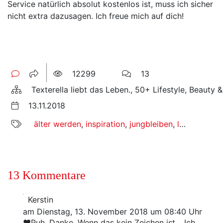
Service natürlich absolut kostenlos ist, muss ich sicher
nicht extra dazusagen. Ich freue mich auf dich!
12299
13
Texterella liebt das Leben., 50+ Lifestyle, Beauty 
13.11.2018
älter werden
,
inspiration
,
jungbleiben
,
leben
,
leben
13 Kommentare
Kerstin
am Dienstag, 13. November 2018 um 08:40 Uhr
❤️Puh. Danke. Wenn das kein Zeichen ist… Ich