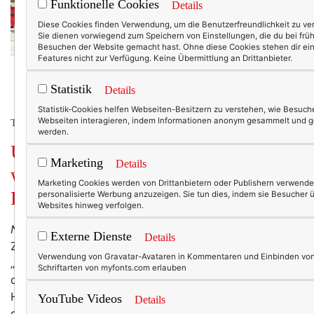
Funktionelle Cookies
Details
Diese Cookies finden Verwendung, um die Benutzerfreundlichkeit zu ve
Sie dienen vorwiegend zum Speichern von Einstellungen, die du bei frü
Besuchen der Website gemacht hast. Ohne diese Cookies stehen dir ei
Features nicht zur Verfügung. Keine Übermittlung an Drittanbieter.
Statistik
Details
Statistik-Cookies helfen Webseiten-Besitzern zu verstehen, wie Besuche
Webseiten interagieren, indem Informationen anonym gesammelt und 
TEXTERELLA LIEBT DAS LEBEN.
werden.
Unvernunft kennt kein Alter. Und
Marketing
Details
warum dein Bauch ein guter
Marketing Cookies werden von Drittanbietern oder Publishern verwende
Ratgeber ist.
personalisierte Werbung anzuzeigen. Sie tun dies, indem sie Besucher 
Websites hinweg verfolgen.
Neulich bei uns am Frühstückstisch:
Der Mann liest die
Externe Dienste
Details
Zeitung, ich nippe versonnen an meinem Kaffee.
Verwendung von Gravatar-Avataren in Kommentaren und Einbinden vo
„Übrigens werde ich Kunstgeschichte studieren, wenn
Schriftarten von myfonts.com erlauben
die Kinder ausgezogen sind“, sage ich in diesen trüben
Herbstmorgen hinein und spreche das aus, was mir in
YouTube Videos
Details
den letzten Tagen durch den Kopf gegangen ist. Mein