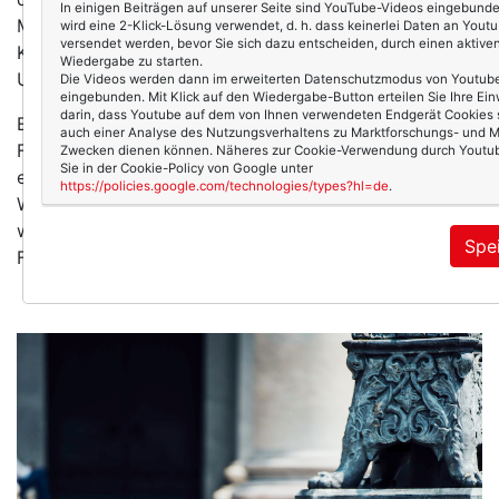
In einigen Beiträgen auf unserer Seite sind YouTube-Videos eingebunde
Mann blickt auf, wie in Zeitlupe. „Hm? Du willst was?
wird eine 2-Klick-Lösung verwendet, d. h. dass keinerlei Daten an Yout
versendet werden, bevor Sie sich dazu entscheiden, durch einen aktiven
Kunstgeschichte? Wozu das denn?“ – „Weil ich es will.
Wiedergabe zu starten.
Und weil es mich interessiert.“
Die Videos werden dann im erweiterten Datenschutzmodus von Youtub
eingebunden. Mit Klick auf den Wiedergabe-Button erteilen Sie Ihre Ein
darin, dass Youtube auf dem von Ihnen verwendeten Endgerät Cookies s
Ehrlich gesagt, hätte mir vor, sagen wir, 10 Jahren eine
auch einer Analyse des Nutzungsverhaltens zu Marktforschungs- und M
Freundin oder Kollegin ein ähnliches Unterfangen
Zwecken dienen können. Näheres zur Cookie-Verwendung durch Youtub
Sie in der Cookie-Policy von Google unter
eröffnet, ich hätte genauso verdattert reagiert.
https://policies.google.com/technologies/types?hl=de
.
Warum? Wieso? Was hat das für einen Sinn und was
willst du damit denn anfangen? – Ich hätte dieselben
Spe
Fragen gestellt, wie mein Mann am Frühstückstisch.