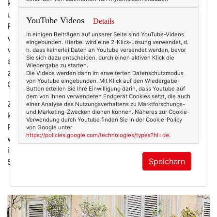
konnte. Barretts, zumal rote, erkor ich zu einem
unverzichtbaren Texterella-Accessoire (es ist nur
YouTube Videos
Details
Fotografin Martinas mäßigendem Einfluss zu
In einigen Beiträgen auf unserer Seite sind YouTube-Videos
verdanken, dass diese Kopfbedeckung nicht auf noch
eingebunden. Hierbei wird eine 2-Klick-Lösung verwendet, d.
viel mehr Fotos zu sehen ist) und ich schwor mir
h. dass keinerlei Daten an Youtube versendet werden, bevor
Sie sich dazu entscheiden, durch einen aktiven Klick die
außerdem, jedes Jahr mindestens einmal diese Stadt
Wiedergabe zu starten.
zu besuchen. Weil … weil halt. Paris braucht keinen
Die Videos werden dann im erweiterten Datenschutzmodus
von Youtube eingebunden. Mit Klick auf den Wiedergabe-
Grund.
Button erteilen Sie Ihre Einwilligung darin, dass Youtube auf
dem von Ihnen verwendeten Endgerät Cookies setzt, die auch
Zwei, drei Jahre hat das auch gut geklappt, aber dann
einer Analyse des Nutzungsverhaltens zu Marktforschungs-
und Marketing-Zwecken dienen können. Näheres zur Cookie-
kam Corona … und schon war meine schöne Paris-
Verwendung durch Youtube finden Sie in der Cookie-Policy
Routine
perdu
. Und ist man erstmal aus dem Tritt,
von Google unter
https://policies.google.com/technologies/types?hl=de
.
wird’s schwierig wieder hineinzufinden. (Offensichtlich
ist das bei Paris auch nicht anders als beim Fitness-
Speichern
Studio.)