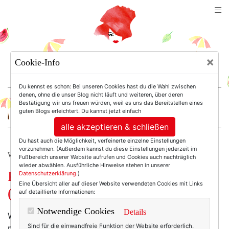
TEXTERELLA
×
Cookie-Info
SUSANNE ACKSTALLER
Du kennst es schon: Bei unseren Cookies hast du die Wahl zwischen
denen, ohne die unser Blog nicht läuft und weiteren, über deren
Bestätigung wir uns freuen würden, weil es uns das Bereitstellen eines
For Women. Not Girls.
guten Blogs erleichtert. Du kannst jetzt einfach
alle akzeptieren & schließen
Du hast auch die Möglichkeit, verfeinerte einzelne Einstellungen
vorzunehmen. (Außerdem kannst du diese Einstellungen jederzeit im
WERBUNG
Fußbereich unserer Website aufrufen und Cookies auch nachträglich
wieder abwählen. Ausführliche Hinweise stehen in unserer
Paris-Liebe, ein rotes Barett und
Datenschutzerklärung
.)
Eine Übersicht aller auf dieser Website verwendeten Cookies mit Links
(nachhaltige) Mode zum Träumen.
auf detaillierte Informationen:
Notwendige Cookies
Details
Wie das ja oft so ist mit einer großen Liebe, habe ich
Sind für die einwandfreie Funktion der Website erforderlich.
mich
peu à peu
verliebt – in Paris.