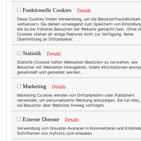
Und so ist auch das Label
St
Funktionelle Cookies
Details
Maximiliansstraße tragen wür
Diese Cookies finden Verwendung, um die Benutzerfreundlichkeit
verbessern. Sie dienen vorwiegend zum Speichern von Einstellun
die du bei früheren Besuchen der Website gemacht hast. Ohne d
Cookies stehen dir einige Features nicht zur Verfügung. Keine
Übermittlung an Drittanbieter.
Statistik
Details
Statistik-Cookies helfen Webseiten-Besitzern zu verstehen, wie
Besucher mit Webseiten interagieren, indem Informationen anon
gesammelt und gemeldet werden.
Marketing
Details
Marketing Cookies werden von Drittanbietern oder Publishern
verwendet, um personalisierte Werbung anzuzeigen. Sie tun dies
sie Besucher über Websites hinweg verfolgen.
Externe Dienste
Details
Verwendung von Gravatar-Avataren in Kommentaren und Einbind
Schriftarten von myfonts.com erlauben