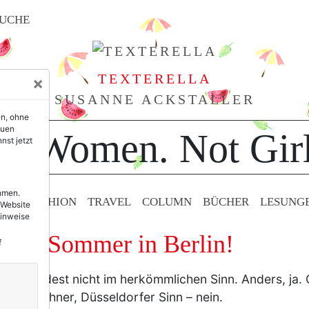
UCHE
TEXTERELLA
×
SUSANNE ACKSTALLER
en, ohne
euen
or Women. Not Girl
nst jetzt
ehmen.
TY & FASHION
TRAVEL
COLUMN
BÜCHER
LESUNG
 Website
Hinweise
ch: Sommer in Berlin!
f
cht. Zumindest nicht im herkömmlichen Sinn. Anders, ja. 
r, Münchner, Düsseldorfer Sinn – nein.