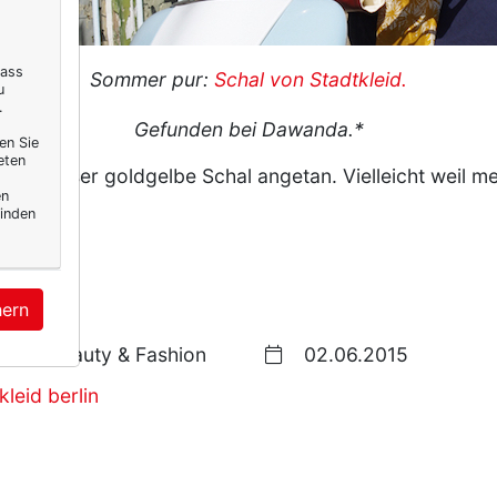
dass
Sommer pur:
Schal von Stadtkleid.
u
.
Gefunden bei Dawanda.*
en Sie
eten
igen dieser goldgelbe Schal angetan. Vielleicht weil 
en
rbe?
inden
hern
Beauty & Fashion
02.06.2015
kleid berlin