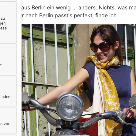
adtkleid
aus Berlin ein wenig ... anders. Nichts, was m
de. Aber nach Berlin passt's perfekt, finde ich.
 zu
gen,
iese
ym
, indem
en von