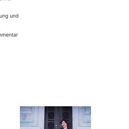
rung und
,
mmentar