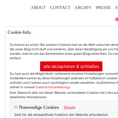
ABOUT
CONTACT
ARCHIV
PRESSE
S
Cookie-Info
Du kennst es schon: Bei unseren Cookies hast du die Wahl zwischen den
die unser Blog nicht läuft und weiteren, über deren Bestätigung wir uns fr
F
würden, weil es uns das Bereitstellen eines guten Blogs erleichtert. Du kan
einfach
alle akzeptieren & schließen
Du hast auch die Möglichkeit, verfeinerte einzelne Einstellungen vorzun
50+ LIFESTYLE
BEAU
(Außerdem kannst du diese Einstellungen jederzeit im Fußbereich unserer
aufrufen und Cookies auch nachträglich wieder abwählen. Ausführliche 
stehen in unserer
Datenschutzerklärung
.)
Mode am Mittwo
Eine Übersicht aller auf dieser Website verwendeten Cookies mit Links au
detaillierte Informationen:
Ist Berlin chic? Ich finde ni
Notwendige Cookies
Details
auch. Aber chic im Hamburge
Sind für die einwandfreie Funktion der Website erforderlich.