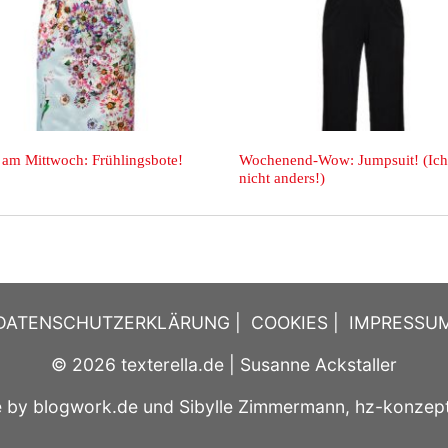
n
Letzten Samstag in München.
Mode am Mittwoch:
DATENSCHUTZERKLÄRUNG
|
COOKIES
|
IMPRESSU
© 2026
texterella.de
| Susanne Ackstaller
e by
blogwork.de
und
Sibylle Zimmermann, hz-konzep