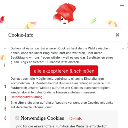
TEXTERELLA
×
Cookie-Info
SUSANNE ACKSTALLER
Du kennst es schon: Bei unseren Cookies hast du die Wahl zwischen
denen, ohne die unser Blog nicht läuft und weiteren, über deren
Bestätigung wir uns freuen würden, weil es uns das Bereitstellen eines
For Women. Not Girls.
guten Blogs erleichtert. Du kannst jetzt einfach
alle akzeptieren & schließen
Du hast auch die Möglichkeit, verfeinerte einzelne Einstellungen
vorzunehmen. (Außerdem kannst du diese Einstellungen jederzeit im
TEXTERELLA LIEST.
Fußbereich unserer Website aufrufen und Cookies auch nachträglich
wieder abwählen. Ausführliche Hinweise stehen in unserer
Leseliste 2018 (1): von Abenteuern,
Datenschutzerklärung
.)
Eine Übersicht aller auf dieser Website verwendeten Cookies mit Links
einer “City on Fire” und Mücken an
auf detaillierte Informationen:
der Wand.
Notwendige Cookies
Details
Sind für die einwandfreie Funktion der Website erforderlich.