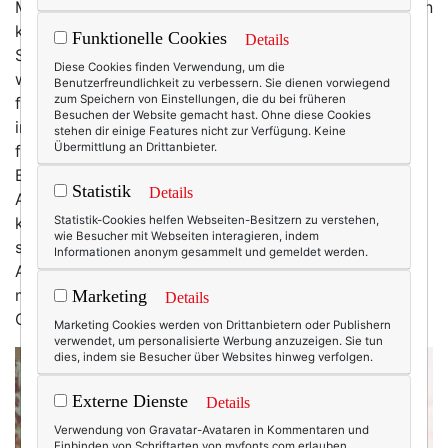
Mein Haus ist voller Bücher. Überall liegen sie herum, in
kleineren und größeren Stapeln. Im Wohnzimmer,
Funktionelle Cookies
Details
Schlafzimmer, Büro. Ja, ich liebe Bücher ebenso sehr
Diese Cookies finden Verwendung, um die
wie Lippenstifte und Taschen. Nein: mehr. Es vergeht
Benutzerfreundlichkeit zu verbessern. Sie dienen vorwiegend
zum Speichern von Einstellungen, die du bei früheren
fast keine Woche, ohne dass ich ein neues Buch kaufe,
Besuchen der Website gemacht hast. Ohne diese Cookies
in Buchläden kann ich mich stundenlang aufhalten und
stehen dir einige Features nicht zur Verfügung. Keine
Übermittlung an Drittanbieter.
festlesen … Tja, das ist die gute Seite meiner Liebe zu
Büchern. Die schlechte ist: Es gibt Internet und
Statistik
Details
Amazon Prime und der Tag hat nur 24 Stunden. Du
kennst doch sicherlich das Lied „Video killed the radio
Statistik-Cookies helfen Webseiten-Besitzern zu verstehen,
wie Besucher mit Webseiten interagieren, indem
star“? Ein wenig ist es so auch bei mir: All die
Informationen anonym gesammelt und gemeldet werden.
Ablenkungen und Möglichkeiten, die die digitale Welt
mit sich bringen, haben meine Leselust auf dem
Marketing
Details
Gewissen.
Marketing Cookies werden von Drittanbietern oder Publishern
verwendet, um personalisierte Werbung anzuzeigen. Sie tun
dies, indem sie Besucher über Websites hinweg verfolgen.
Externe Dienste
Details
Verwendung von Gravatar-Avataren in Kommentaren und
Einbinden von Schriftarten von myfonts.com erlauben