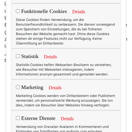
Leben. Dann kamen das Internet, drei Kinder, ein Blog
und ein Smartphone. Heute schaffe ich mit Glück ein
Funktionelle Cookies
Details
bis zwei Bücher pro Monat. Ja, es ist traurig, wie das
Diese Cookies finden Verwendung, um die
Bücherlesen aus meinem Leben geglitten ist … aber ich
Benutzerfreundlichkeit zu verbessern. Sie dienen vorwiegend
zum Speichern von Einstellungen, die du bei früheren
gebe die Hoffnung nicht auf, dass ich es wieder
Besuchen der Website gemacht hast. Ohne diese Cookies
zurückholen kann! Hey, it’s up to me! Bei einer Freundin
stehen dir einige Features nicht zur Verfügung. Keine
Übermittlung an Drittanbieter.
las ich kürzlich auf Instagram (haha!) den Satz
„Sonntage sind zum Lesen da!“ – da habe ich ein
Statistik
Details
bisschen geseufzt, sehnsüchtig.
Statistik-Cookies helfen Webseiten-Besitzern zu verstehen,
wie Besucher mit Webseiten interagieren, indem
Informationen anonym gesammelt und gemeldet werden.
Marketing
Details
Marketing Cookies werden von Drittanbietern oder Publishern
verwendet, um personalisierte Werbung anzuzeigen. Sie tun
dies, indem sie Besucher über Websites hinweg verfolgen.
Externe Dienste
Details
Verwendung von Gravatar-Avataren in Kommentaren und
Einbinden von Schriftarten von myfonts.com erlauben