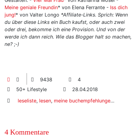
Gestalten. -
Vier Mal Frau
* von Katharina Mosel -
Meine geniale Freundin
* von Elena Ferrante -
Iss dich
jung!
* von Valter Longo
*Affiliate-Links. Sprich: Wenn
du über diese Links ein Buch kaufst, oder auch zwei
oder drei, bekomme ich eine Provision. Und von der
werde ich dann reich. Wie das Blogger halt so machen,
ne? ;-)
9438
4
50+ Lifestyle
28.04.2018
leseliste
,
lesen
,
meine buchempfehlungen
,
texterella
4 Kommentare