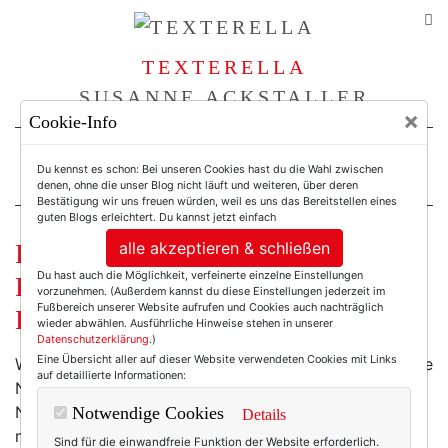
TEXTERELLA
SUSANNE ACKSTALLER
×
Cookie-Info
For Women. Not Girls.
Du kennst es schon: Bei unseren Cookies hast du die Wahl zwischen
denen, ohne die unser Blog nicht läuft und weiteren, über deren
Bestätigung wir uns freuen würden, weil es uns das Bereitstellen eines
guten Blogs erleichtert. Du kannst jetzt einfach
alle akzeptieren & schließen
Leseliste 2018 (2): Von genialen
Du hast auch die Möglichkeit, verfeinerte einzelne Einstellungen
Freundinnen, Schwanendieben und
vorzunehmen. (Außerdem kannst du diese Einstellungen jederzeit im
Fußbereich unserer Website aufrufen und Cookies auch nachträglich
Lesesonntagen.
wieder abwählen. Ausführliche Hinweise stehen in unserer
Datenschutzerklärung
.)
Eine Übersicht aller auf dieser Website verwendeten Cookies mit Links
Was war ich früher für eine Leseratte! Ich konnte ganze
auf detaillierte Informationen:
Nachmittage auf der Couch durchlesen, und die
Nächte auch. Ich habe Bücher geatmet. Sie war für
Notwendige Cookies
Details
mich ein Lebenselexier. Durch sie hatte ich tausend
Sind für die einwandfreie Funktion der Website erforderlich.