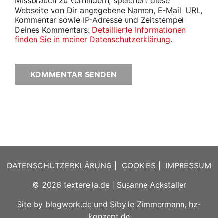
Missbrauch zu verhindern, speichert diese
Webseite von Dir angegebene Namen, E-Mail, URL,
Kommentar sowie IP-Adresse und Zeitstempel
Deines Kommentars.
Detaillierte Informationen
finden Sie in meiner Datenschutzerklärung
.
DATENSCHUTZERKLÄRUNG
|
COOKIES
|
IMPRESSUM
© 2026
texterella.de
| Susanne Ackstaller
Site by
blogwork.de
und
Sibylle Zimmermann, hz-
konzept.de