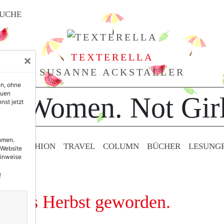
UCHE
TEXTERELLA
×
SUSANNE ACKSTALLER
en, ohne
euen
or Women. Not Girl
nst jetzt
ehmen.
TY & FASHION
TRAVEL
COLUMN
BÜCHER
LESUNG
 Website
Hinweise
f
ist es Herbst geworden.