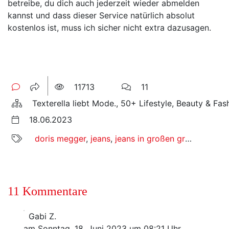
betreibe, du dich auch jederzeit wieder abmelden
kannst und dass dieser Service natürlich absolut
kostenlos ist, muss ich sicher nicht extra dazusagen.
11713
11
Texterella liebt Mode., 50+ Lifestyle, Beauty & Fas
18.06.2023
doris megger
,
jeans
,
jeans in großen größen
,
liebl
11 Kommentare
Gabi Z.
am Sonntag, 18. Juni 2023 um 08:21 Uhr