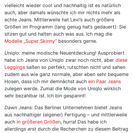
vielleicht wieder cool und nachhaltig ist es natürlich
auch, aber damals wünschte ich mir nichts mehr als
echte Jeans. Mittlerweile hat Levi’s auch größere
Größen im Programm (lang genug hat‘s gedauert): Sie
sitzen gut und halten auch was aus. Ich mag die
Modelle „Super Skinny“
besonders gerne.
Uniqlo: m
eine modische Neuentdeckung! Ausprobiert
habe ich Jeans von Uniqlo zwar noch nicht, aber
diese
Leggings
saßen so perfekt, rutschten nicht und sahen
zudem aus wie ganz normale, aber eben sehr bequeme
Hosen, dass ich mir demnächst auch
ein Paar Jeans
zulegen werde. Zumal die Mode von Uniqlo wirklich
sehr bezahlbar ist. Ich bin gespannt!
Dawn Jeans:
Das Berliner Unternehmen bietet Jeans
aus nachhaltiger (eigener) Fertigung – und mittlerweile
auch
in größeren Größen
, hurra! Das habe ich
allerdings erst durch die Recherchen zu diesem Beitrag