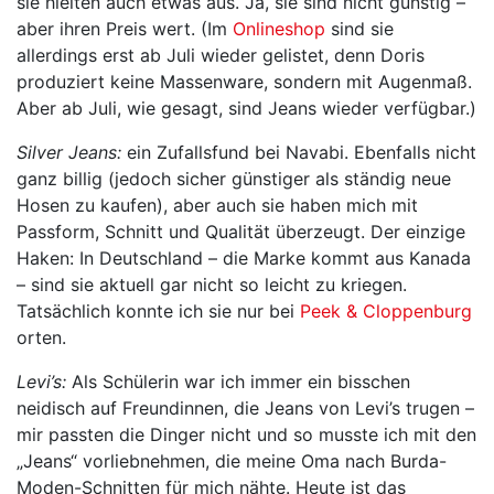
sie hielten auch etwas aus. Ja, sie sind nicht günstig –
aber ihren Preis wert. (Im
Onlineshop
sind sie
allerdings erst ab Juli wieder gelistet, denn Doris
produziert keine Massenware, sondern mit Augenmaß.
Aber ab Juli, wie gesagt, sind Jeans wieder verfügbar.)
Silver Jeans:
ein Zufallsfund bei Navabi. Ebenfalls nicht
ganz billig (jedoch sicher günstiger als ständig neue
Hosen zu kaufen), aber auch sie haben mich mit
Passform, Schnitt und Qualität überzeugt. Der einzige
Haken: In Deutschland – die Marke kommt aus Kanada
– sind sie aktuell gar nicht so leicht zu kriegen.
Tatsächlich konnte ich sie nur bei
Peek & Cloppenburg
orten.
Levi’s:
Als Schülerin war ich immer ein bisschen
neidisch auf Freundinnen, die Jeans von Levi’s trugen –
mir passten die Dinger nicht und so musste ich mit den
„Jeans“ vorliebnehmen, die meine Oma nach Burda-
Moden-Schnitten für mich nähte. Heute ist das