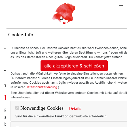
TEXTERELLA
Cookie-Info
SUSANNE ACKSTALLER
Du kennst es schon: Bei unseren Cookies hast du die Wahl zwischen denen, ohne
unser Blog nicht läuft und weiteren, über deren Bestätigung wir uns freuen würde
es uns das Bereitstellen eines guten Blogs erleichtert. Du kannst jetzt einfach
For Women. Not Girls.
alle akzeptieren & schließen
Du hast auch die Möglichkeit, verfeinerte einzelne Einstellungen vorzunehmen.
(Außerdem kannst du diese Einstellungen jederzeit im Fußbereich unserer Websi
aufrufen und Cookies auch nachträglich wieder abwählen. Ausführliche Hinweise
TEXTERELLA LIEBT MODE.
in unserer
Datenschutzerklärung
.)
Eine Übersicht aller auf dieser Website verwendeten Cookies mit Links auf detail
Die besten Jeans für Curvys
Informationen:
Notwendige Cookies
Details
Es ist immer wieder dasselbe: Kaum veröffentliche ich
auf Instagram ein Foto, das mich in Jeans zeigt,
Sind für die einwandfreie Funktion der Website erforderlich.
bekomme ich ein Dutzend Nachrichten, in denen ich