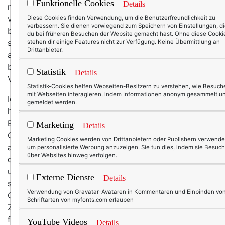
Funktionelle Cookies
Details
nach ihrer Herkunft gefragt werde. Und ich kann es
verstehen! Denn schöne Mode für Frauen mit ein
Diese Cookies finden Verwendung, um die Benutzerfreundlichkeit zu
verbessern. Sie dienen vorwiegend zum Speichern von Einstellungen, d
bisschen Hüftgold zu finden, ist ja (immer noch)
du bei früheren Besuchen der Website gemacht hast. Ohne diese Cooki
schwer genug – aber gutsitzenden Jeans
stehen dir einige Features nicht zur Verfügung. Keine Übermittlung an
Drittanbieter.
aufzustöbern, ist geradezu unmöglich
beziehungsweise ist das Vorhaben mit sehr vielen
Statistik
Details
Versuchen und Fehlkäufen verbunden.
Statistik-Cookies helfen Webseiten-Besitzern zu verstehen, wie Besuch
mit Webseiten interagieren, indem Informationen anonym gesammelt u
Ich weiß nicht, wie viele Jeans irgendwo gaaaaanz
gemeldet werden.
hinten in meinem Kleiderschrank liegen, die ich mit viel
Enthusiasmus und voller Hoffnung gekauft habe. Im
Marketing
Details
Geschäft und beim Anprobieren war noch alles prima –
Marketing Cookies werden von Drittanbietern oder Publishern verwende
aber kaum hatte ich sie ein paar Mal getragen, leierte
um personalisierte Werbung anzuzeigen. Sie tun dies, indem sie Besuch
über Websites hinweg verfolgen.
die ehemals knackige Passform, die Hosen rutschten
und mussten entweder mit einem Gürtel gehalten oder
Externe Dienste
Details
ständig hochgezogen werden. Und zwischen den
Verwendung von Gravatar-Avataren in Kommentaren und Einbinden vo
Oberschenkeln rieb sich der Denim innerhalb kürzester
Schriftarten von myfonts.com erlauben
Zeit auf. Es war zum Verzweifeln! Offenbar sind Jeans
für Curvys eine Art Raketenwissenschaft.
YouTube Videos
Details