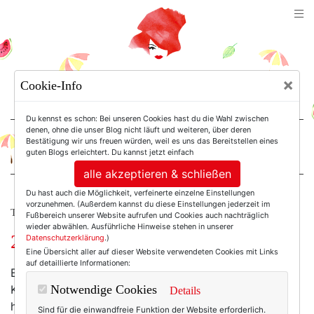
TEXTERELLA
×
Cookie-Info
SUSANNE ACKSTALLER
Du kennst es schon: Bei unseren Cookies hast du die Wahl zwischen
denen, ohne die unser Blog nicht läuft und weiteren, über deren
Bestätigung wir uns freuen würden, weil es uns das Bereitstellen eines
For Women. Not Girls.
guten Blogs erleichtert. Du kannst jetzt einfach
alle akzeptieren & schließen
Du hast auch die Möglichkeit, verfeinerte einzelne Einstellungen
vorzunehmen. (Außerdem kannst du diese Einstellungen jederzeit im
TEXTERELLA LIEBT DAS LEBEN.
Fußbereich unserer Website aufrufen und Cookies auch nachträglich
wieder abwählen. Ausführliche Hinweise stehen in unserer
2024: Lasst uns der Freude folgen!
Datenschutzerklärung
.)
Eine Übersicht aller auf dieser Website verwendeten Cookies mit Links
auf detaillierte Informationen:
Es ist schon ein paar Jahre her, da erzählte mir eine
Kollegin von dem Sabbatical, das sie plante. Urlaub
Notwendige Cookies
Details
hatte sie bereits angespart, Geld schon seit ein paar
Sind für die einwandfreie Funktion der Website erforderlich.