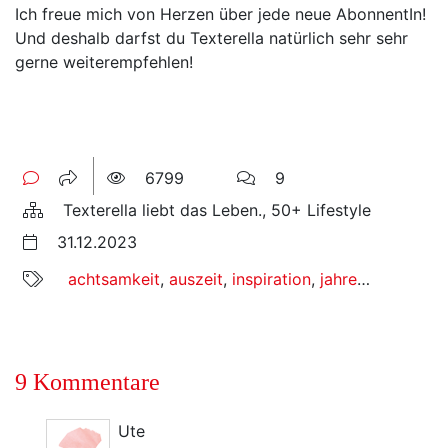
Ich freue mich von Herzen über jede neue AbonnentIn!
Und deshalb darfst du Texterella natürlich sehr sehr
gerne weiterempfehlen!
6799
9
Texterella liebt das Leben., 50+ Lifestyle
31.12.2023
achtsamkeit
,
auszeit
,
inspiration
,
jahreswechsel
,
k
9 Kommentare
Ute