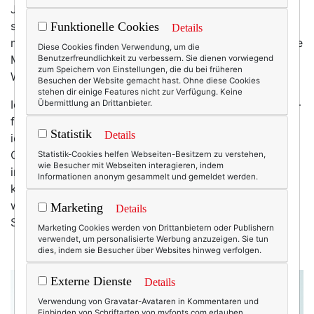
Jahren zur Seite gelegt, Sonderurlaub beantragt. Bald
sollte es losgehen: Ein halbes Jahr ohne Tretmühle,
Funktionelle Cookies
Details
morgendlichen Stau, mehr oder eher weniger effiziente
Diese Cookies finden Verwendung, um die
Meetings. Ohne „Nine to five“ und „Hoch die Hände –
Benutzerfreundlichkeit zu verbessern. Sie dienen vorwiegend
zum Speichern von Einstellungen, die du bei früheren
Wochenende!“. Sechs Monate nur für sie selbst.
Besuchen der Website gemacht hast. Ohne diese Cookies
stehen dir einige Features nicht zur Verfügung. Keine
Ich fand die Idee eines Sabbatjahres einerseits genial –
Übermittlung an Drittanbieter.
für mich persönlich aber … nunja … überflüssig. Hey,
Statistik
Details
ich hatte den tollsten Job der Welt, mich selbst als
Chefin, einen Arbeitsweg von zirka 10 Sekunden, saß
Statistik-Cookies helfen Webseiten-Besitzern zu verstehen,
wie Besucher mit Webseiten interagieren, indem
im Büro mit dem schönsten Blick ins Ampertal und
Informationen anonym gesammelt und gemeldet werden.
konnte in meinem Arbeitsleben schalten und walten
wie ich wollte. Für was, bitte schön, sollte ich ein
Marketing
Details
Sabbatical nehmen?
Marketing Cookies werden von Drittanbietern oder Publishern
verwendet, um personalisierte Werbung anzuzeigen. Sie tun
dies, indem sie Besucher über Websites hinweg verfolgen.
Externe Dienste
Details
Verwendung von Gravatar-Avataren in Kommentaren und
Einbinden von Schriftarten von myfonts.com erlauben