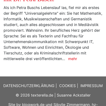
Als ich Petra Buschs Lebenslauf las, fiel mir als erstes
der Begriff "Universalgelehrte" ein: Sie hat Mathematik,
Informatik, Musikwissenschaften und Germanistik
studiert, auch alles abgeschlossen und in Mediävistik
promoviert. Wahnsinn. Ihr berufliches Herz gehört der
Sprache: Sei es als Texterin und Fachfrau für
Unternehmenskommunikation mit Schwerpunkt IT,
Software, Wohnen und Einrichten, Ökologie und
Tierschutz, oder als Kriminalschriftstellerin mit
mittlerweile drei veröffentlichten…
mehr
DATENSCHUTZERKLÄRUNG
|
COOKIES
|
IMPRESSUM
© 2026
texterella.de
| Susanne Ackstaller
Site by
blogwork.de
und
Sibylle Zimmermann, hz-