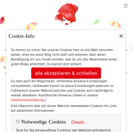
TEXTERELLA
×
Cookie-Info
SUSANNE ACKSTALLER
Du kennst es schon: Bei unseren Cookies hast du die Wahl zwischen
denen, ohne die unser Blog nicht läuft und weiteren, über deren
Bestätigung wir uns freuen würden, weil es uns das Bereitstellen eines
For Women. Not Girls.
guten Blogs erleichtert. Du kannst jetzt einfach
alle akzeptieren & schließen
Du hast auch die Möglichkeit, verfeinerte einzelne Einstellungen
Einträge mit dem
vorzunehmen. (Außerdem kannst du diese Einstellungen jederzeit im
Fußbereich unserer Website aufrufen und Cookies auch nachträglich
wieder abwählen. Ausführliche Hinweise stehen in unserer
Datenschutzerklärung
.)
Tag: Umweltschutz
Eine Übersicht aller auf dieser Website verwendeten Cookies mit Links
auf detaillierte Informationen:
Notwendige Cookies
Details
Sind für die einwandfreie Funktion der Website erforderlich.