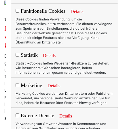
Funktionelle Cookies
Details
TEXTERELLA LIEBT MODE.
Diese Cookies finden Verwendung, um die
Benutzerfreundlichkeit zu verbessern. Sie dienen vorwiegend
Nachhaltige Mode für große Größen:
zum Speichern von Einstellungen, die du bei früheren
Besuchen der Website gemacht hast. Ohne diese Cookies
viel Frust und fünf Labels, die man
stehen dir einige Features nicht zur Verfügung. Keine
Übermittlung an Drittanbieter.
kennen sollte.
Statistik
Es ist ja nicht so, als würde sich bei der Mode für
Details
größere Größen gar nichts tun. Immerhin gibt es für
Statistik-Cookies helfen Webseiten-Besitzern zu verstehen,
wie Besucher mit Webseiten interagieren, indem
uns Curvys mittlerweile auch andere Klamotten als
Informationen anonym gesammelt und gemeldet werden.
Tuniken in Dunkelblau, Dunkelgrau und
Dunkelbordeaux zu Schlupfhosen in Schwarz. Ebenso
Marketing
Details
wurde in den letzten Jahren eine Vielzahl an neuen
Marketing Cookies werden von Drittanbietern oder Publishern
Modemarken gegründet. Und die Labels, die es schon
verwendet, um personalisierte Werbung anzuzeigen. Sie tun
dies, indem sie Besucher über Websites hinweg verfolgen.
länger gibt (denn auch früher mussten dicke Frauen ja
irgendetwas anziehen … ;-)) haben ihre Kollektionen
Externe Dienste
Details
aufgehübscht und trendiger gemacht. Ja, auch wir…
Verwendung von Gravatar-Avataren in Kommentaren und
mehr
Einbinden von Schriftarten von myfonts.com erlauben