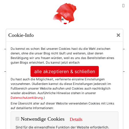
TEXTERELLA
×
Cookie-Info
SUSANNE ACKSTALLER
Du kennst es schon: Bei unseren Cookies hast du die Wahl zwischen
denen, ohne die unser Blog nicht läuft und weiteren, über deren
Bestätigung wir uns freuen würden, weil es uns das Bereitstellen eines
For Women. Not Girls.
guten Blogs erleichtert. Du kannst jetzt einfach
alle akzeptieren & schließen
Du hast auch die Möglichkeit, verfeinerte einzelne Einstellungen
Einträge mit dem
vorzunehmen. (Außerdem kannst du diese Einstellungen jederzeit im
Fußbereich unserer Website aufrufen und Cookies auch nachträglich
wieder abwählen. Ausführliche Hinweise stehen in unserer
Datenschutzerklärung
.)
Tag: Politik
Eine Übersicht aller auf dieser Website verwendeten Cookies mit Links
auf detaillierte Informationen:
Notwendige Cookies
Details
Sind für die einwandfreie Funktion der Website erforderlich.