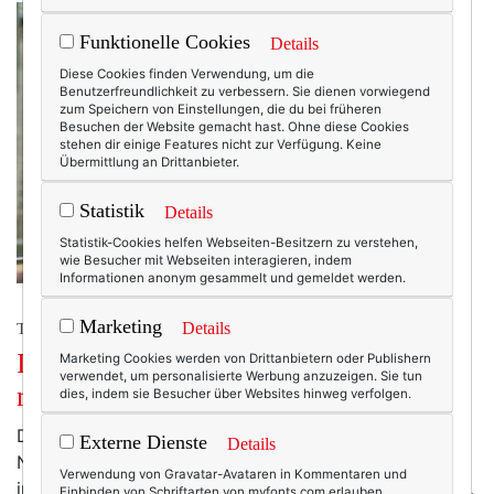
Funktionelle Cookies
Details
Diese Cookies finden Verwendung, um die
Benutzerfreundlichkeit zu verbessern. Sie dienen vorwiegend
zum Speichern von Einstellungen, die du bei früheren
Besuchen der Website gemacht hast. Ohne diese Cookies
stehen dir einige Features nicht zur Verfügung. Keine
Übermittlung an Drittanbieter.
Statistik
Details
Statistik-Cookies helfen Webseiten-Besitzern zu verstehen,
wie Besucher mit Webseiten interagieren, indem
Informationen anonym gesammelt und gemeldet werden.
Marketing
Details
TEXTERELLA PERSÖNLICH.
It’s our choice: Warum wir nicht
Marketing Cookies werden von Drittanbietern oder Publishern
verwendet, um personalisierte Werbung anzuzeigen. Sie tun
machtlos sind.
dies, indem sie Besucher über Websites hinweg verfolgen.
Der letzte Mittwoch begann wie viele andere Tage.
Externe Dienste
Details
Nach dem Klingeln meines Handyweckers las ich noch
Verwendung von Gravatar-Avataren in Kommentaren und
im Bett die ersten Eilmeldungen (irgendwas mit Trump,
Einbinden von Schriftarten von myfonts.com erlauben