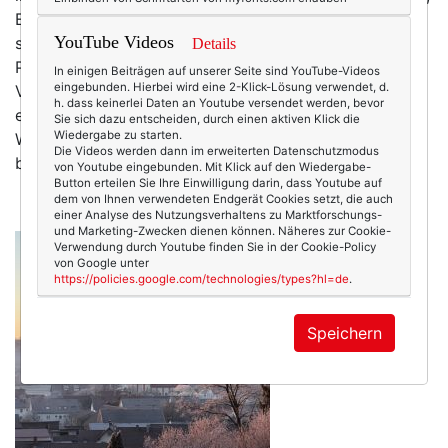
Extremwinter in der Ukraine, weniger Sozialstaat …),
YouTube Videos
scrollte mich durch Instagram (Auswirkung von
Details
Plastikmüll auf unsere Gesundheit, immer weniger
In einigen Beiträgen auf unserer Seite sind YouTube-Videos
eingebunden. Hierbei wird eine 2-Klick-Lösung verwendet, d.
Vögel, Einfluss der TechKonzerne auf die Demokratie
h. dass keinerlei Daten an Youtube versendet werden, bevor
et al.) – und empfand danach eine bleierne Schwere.
Sie sich dazu entscheiden, durch einen aktiven Klick die
Wiedergabe zu starten.
Warum überhaupt aufstehen? Was könnte ich schon
Die Videos werden dann im erweiterten Datenschutzmodus
bewirken, in dieser Welt voller Kriege,…
mehr
von Youtube eingebunden. Mit Klick auf den Wiedergabe-
Button erteilen Sie Ihre Einwilligung darin, dass Youtube auf
dem von Ihnen verwendeten Endgerät Cookies setzt, die auch
einer Analyse des Nutzungsverhaltens zu Marktforschungs-
und Marketing-Zwecken dienen können. Näheres zur Cookie-
Verwendung durch Youtube finden Sie in der Cookie-Policy
von Google unter
https://policies.google.com/technologies/types?hl=de
.
Speichern