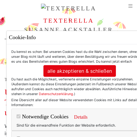
TEXTERELLA
SUSANNE ACKSTALLER
Cookie-Info
For Women. Not Girls.
Du kennst es schon: Bei unseren Cookies hast du die Wahl zwischen denen, ohne
unser Blog nicht läuft und weiteren, über deren Bestätigung wir uns freuen würde
es uns das Bereitstellen eines guten Blogs erleichtert. Du kannst jetzt einfach
alle akzeptieren & schließen
Du hast auch die Möglichkeit, verfeinerte einzelne Einstellungen vorzunehmen.
TEXTERELLA PERSÖNLICH.
(Außerdem kannst du diese Einstellungen jederzeit im Fußbereich unserer Websi
aufrufen und Cookies auch nachträglich wieder abwählen. Ausführliche Hinweise
Und sonst so, Frau
stehen in unserer
Datenschutzerklärung
.)
Texterella? Schneeflocken, Filme
Eine Übersicht aller auf dieser Website verwendeten Cookies mit Links auf detail
Informationen:
und back to business!
Notwendige Cookies
Details
Während ich diesen Text schreibe, schneit es draußen
Sind für die einwandfreie Funktion der Website erforderlich.
in dicken Flocken – und ich liebe es! Schnee, hach!