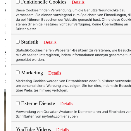
Funktionelle Cookies
Details
Endlich! Gut, ich muss auch nicht des Morgens mein
Auto vom Schnee befreien, um zur Arbeit zu kommen,
Diese Cookies finden Verwendung, um die Benutzerfreundlichkeit zu
verbessern. Sie dienen vorwiegend zum Speichern von Einstellungen, d
und auch sonst (dank Schneepflug und Gatten) nicht
du bei früheren Besuchen der Website gemacht hast. Ohne diese Cooki
schippen. Ich kann also ganz entspannt auf der Couch
stehen dir einige Features nicht zur Verfügung. Keine Übermittlung an
Drittanbieter.
sitzen, Tee trinken, tippen und die Welt im Schnee
versinken lassen, während vor mir das Kaminfeuer
Statistik
Details
lodert und unsere zwei Katzenmädchen (Gina und
Statistik-Cookies helfen Webseiten-Besitzern zu verstehen, wie Besuch
Sophia – weil wir sie von einer Pflegestelle in Italien
mit Webseiten interagieren, indem Informationen anonym gesammelt u
übernommen haben) mit einer kleinen Christbaumkugel
gemeldet werden.
Fußball spielen (ja, unser Baum steht noch!). Ach,
Marketing
Details
könnten der Winter und das Leben doch immer so
bleiben … oder wenigstens noch ein paar Tage.
Marketing Cookies werden von Drittanbietern oder Publishern verwende
um personalisierte Werbung anzuzeigen. Sie tun dies, indem sie Besuch
über Websites hinweg verfolgen.
Externe Dienste
Details
Verwendung von Gravatar-Avataren in Kommentaren und Einbinden vo
Schriftarten von myfonts.com erlauben
YouTube Videos
Details