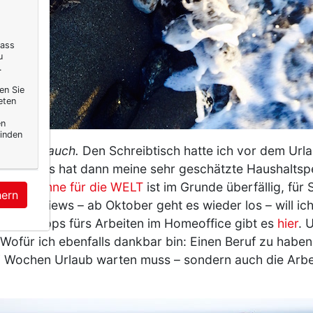
dass
u
.
en Sie
eten
en
inden
ten aber auch.
Den Schreibtisch hatte ich vor dem Url
üro-Chaos hat dann meine sehr geschätzte Haushaltspe
ne Kolumne für die WELT
ist im Grunde überfällig, für S
hern
sinterviews – ab Oktober geht es wieder los – will ic
Gute Tipps fürs Arbeiten im Homeoffice gibt es
hier
. 
 Wofür ich ebenfalls dankbar bin: Einen Beruf zu haben
i Wochen Urlaub warten muss – sondern auch die Arbei