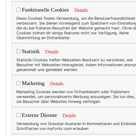
Holzboden unter meinen Füße
Funktionelle Cookies
Details
schnuppern, ins eigene Bett
Diese Cookies finden Verwendung, um die Benutzerfreundlichkeit
kleineren Ferienhaus merke 
verbessern. Sie dienen vorwiegend zum Speichern von Einstellun
die du bei früheren Besuchen der Website gemacht hast. Ohne d
in einem so großzügigen, li
Cookies stehen dir einige Features nicht zur Verfügung. Keine
Übermittlung an Drittanbieter.
Statistik
Details
Statistik-Cookies helfen Webseiten-Besitzern zu verstehen, wie
Besucher mit Webseiten interagieren, indem Informationen anon
gesammelt und gemeldet werden.
Marketing
Details
Marketing Cookies werden von Drittanbietern oder Publishern
verwendet, um personalisierte Werbung anzuzeigen. Sie tun dies
sie Besucher über Websites hinweg verfolgen.
Externe Dienste
Details
Verwendung von Gravatar-Avataren in Kommentaren und Einbind
Schriftarten von myfonts.com erlauben