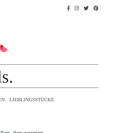
s.
EN
LIEBLINGS­STÜCKE
ließen, den warmen