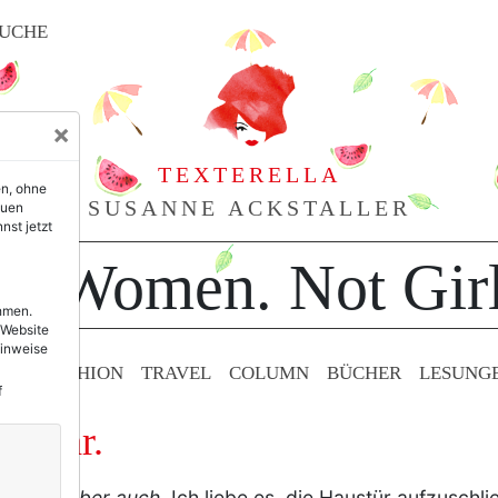
UCHE
×
TEXTERELLA
en, ohne
SUSANNE ACKSTALLER
euen
nst jetzt
or Women. Not Girl
ehmen.
 Website
Hinweise
TY & FASHION
TRAVEL
COLUMN
BÜCHER
LESUNG
f
mkehr.
kommen aber auch.
Ich liebe es, die Haustür aufzusch