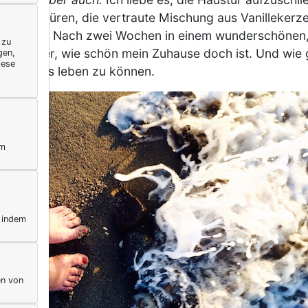
n zu spüren, die vertraute Mischung aus Vanillekerze
 zu fallen. Nach zwei Wochen in einem wunderschönen,
 zu
ich wieder, wie schön mein Zuhause doch ist. Und wie
gen,
iese
chten Haus leben zu können.
ym
, indem
en von