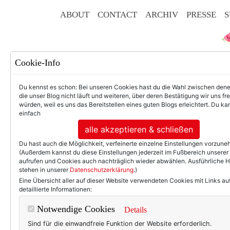
ABOUT
CONTACT
ARCHIV
PRESSE
S
Cookie-Info
Du kennst es schon: Bei unseren Cookies hast du die Wahl zwischen den
die unser Blog nicht läuft und weiteren, über deren Bestätigung wir uns fr
würden, weil es uns das Bereitstellen eines guten Blogs erleichtert. Du kan
einfach
F
alle akzeptieren & schließen
Du hast auch die Möglichkeit, verfeinerte einzelne Einstellungen vorzun
(Außerdem kannst du diese Einstellungen jederzeit im Fußbereich unserer
aufrufen und Cookies auch nachträglich wieder abwählen. Ausführliche 
stehen in unserer
Datenschutzerklärung
.)
50+ LIFESTYLE
BEAU
Eine Übersicht aller auf dieser Website verwendeten Cookies mit Links au
detaillierte Informationen:
Notizen zur Hei
Notwendige Cookies
Details
Sind für die einwandfreie Funktion der Website erforderlich.
Wegfahren ist schön. Heim