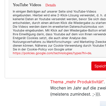
YouTube Videos
Details
In einigen Beiträgen auf unserer Seite sind YouTube-Videos
eingebunden. Hierbei wird eine 2-Klick-Lösung verwendet, d. h. 
keinerlei Daten an Youtube versendet werden, bevor Sie sich daz
entscheiden, durch einen aktiven Klick die Wiedergabe zu starten
Die Videos werden dann im erweiterten Datenschutzmodus von
Youtube eingebunden. Mit Klick auf den Wiedergabe-Button erteil
Ihre Einwilligung darin, dass Youtube auf dem von Ihnen verwend
Endgerät Cookies setzt, die auch einer Analyse des
Nutzungsverhaltens zu Marktforschungs- und Marketing-Zweck
dienen können. Näheres zur Cookie-Verwendung durch Youtube f
Sie in der Cookie-Policy von Google unter
Entspannen ist schön, Arbei
https://policies.google.com/technologies/types?hl=de
.
aufgeräumt, das restliche B
ich mich aufs Schreiben:
Mei
Speic
Text an. Und auch die Montag
Passend zum Arbeitsbeginn: 
Thema „mehr Produktivität“
.
Wochen im Jahr auf die zwe
(meistens zumindest. ;-))).