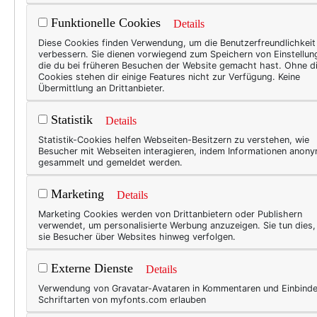
mehr Dame, ein bisschen mehr
Funktionelle Cookies
Details
Diese Cookies finden Verwendung, um die Benutzerfreundlichkeit
Ich hab' was für dich:
verbessern. Sie dienen vorwiegend zum Speichern von Einstellun
die du bei früheren Besuchen der Website gemacht hast. Ohne d
Cookies stehen dir einige Features nicht zur Verfügung. Keine
Übermittlung an Drittanbieter.
Statistik
Details
Statistik-Cookies helfen Webseiten-Besitzern zu verstehen, wie
Besucher mit Webseiten interagieren, indem Informationen anon
gesammelt und gemeldet werden.
Marketing
Details
Marketing Cookies werden von Drittanbietern oder Publishern
verwendet, um personalisierte Werbung anzuzeigen. Sie tun dies
sie Besucher über Websites hinweg verfolgen.
Externe Dienste
Details
Verwendung von Gravatar-Avataren in Kommentaren und Einbind
Schriftarten von myfonts.com erlauben