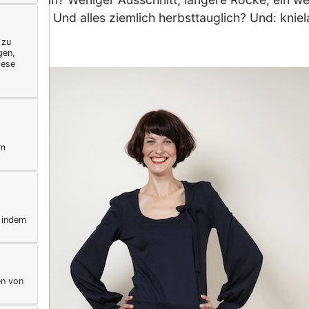
 Kleid? Und alles ziemlich herbsttauglich? Und: kniel
 zu
gen,
iese
ym
, indem
en von