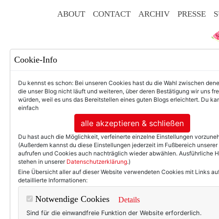
ABOUT
CONTACT
ARCHIV
PRESSE
S
Cookie-Info
Du kennst es schon: Bei unseren Cookies hast du die Wahl zwischen den
die unser Blog nicht läuft und weiteren, über deren Bestätigung wir uns fr
würden, weil es uns das Bereitstellen eines guten Blogs erleichtert. Du kan
einfach
F
alle akzeptieren & schließen
Du hast auch die Möglichkeit, verfeinerte einzelne Einstellungen vorzun
(Außerdem kannst du diese Einstellungen jederzeit im Fußbereich unserer
aufrufen und Cookies auch nachträglich wieder abwählen. Ausführliche 
stehen in unserer
Datenschutzerklärung
.)
50+ LIFESTYLE
BEAU
Eine Übersicht aller auf dieser Website verwendeten Cookies mit Links au
detaillierte Informationen:
Mode am Mittwoc
Notwendige Cookies
Details
Sind für die einwandfreie Funktion der Website erforderlich.
Darf's mal ein wenig angezo