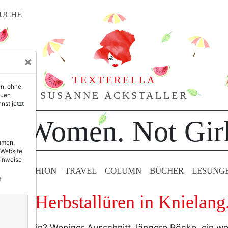
UCHE
×
TEXTERELLA
en, ohne
SUSANNE ACKSTALLER
euen
nst jetzt
or Women. Not Girl
ehmen.
 Website
Hinweise
TY & FASHION
TRAVEL
COLUMN
BÜCHER
LESUNG
f
h: Herbstallüren in Knielang
gener sein? Weniger Ausschnitt, längere Röcke, ein we