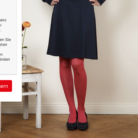
dass
u
.
en Sie
eten
en
inden
hern