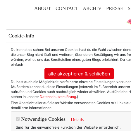
ABOUT
CONTACT
ARCHIV
PRESSE
S
Cookie-Info
Du kennst es schon: Bei unseren Cookies hast du die Wahl zwischen den
die unser Blog nicht läuft und weiteren, über deren Bestätigung wir uns fr
würden, weil es uns das Bereitstellen eines guten Blogs erleichtert. Du kan
einfach
F
alle akzeptieren & schließen
Du hast auch die Möglichkeit, verfeinerte einzelne Einstellungen vorzun
(Außerdem kannst du diese Einstellungen jederzeit im Fußbereich unserer
aufrufen und Cookies auch nachträglich wieder abwählen. Ausführliche 
stehen in unserer
Datenschutzerklärung
.)
50+ LIFESTYLE
BEAU
Eine Übersicht aller auf dieser Website verwendeten Cookies mit Links au
detaillierte Informationen:
TEXTERELLA LIEBT!
Notwendige Cookies
Details
Ein Kurzurlaub 
Sind für die einwandfreie Funktion der Website erforderlich.