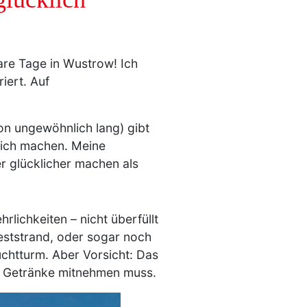
re Tage in Wustrow! Ich
iert. Auf
on ungewöhnlich lang) gibt
klich machen. Meine
r glücklicher machen als
rlichkeiten – nicht überfüllt
eststrand, oder sogar noch
uchtturm. Aber Vorsicht: Das
nd Getränke mitnehmen muss.