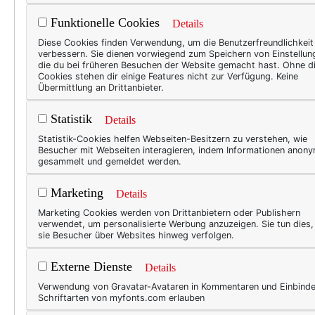
machen!
Funktionelle Cookies
Details
Diese Cookies finden Verwendung, um die Benutzerfreundlichkeit
verbessern. Sie dienen vorwiegend zum Speichern von Einstellun
Was für eine schöne, wenn 
die du bei früheren Besuchen der Website gemacht hast. Ohne d
Cookies stehen dir einige Features nicht zur Verfügung. Keine
habe das Blog bewusst mal B
Übermittlung an Drittanbieter.
Strandspaziergänge, gutes 
Statistik
Details
Als kleine „Entschädigung“ 
Statistik-Cookies helfen Webseiten-Besitzern zu verstehen, wie
es heute einige meiner „Hap
Besucher mit Webseiten interagieren, indem Informationen anon
gesammelt und gemeldet werden.
Lieblingsorte, die ich imme
Marketing
Details
Der Strand.
Marketing Cookies werden von Drittanbietern oder Publishern
Ja, ich liebe den Strand auf 
verwendet, um personalisierte Werbung anzuzeigen. Sie tun dies
sie Besucher über Websites hinweg verfolgen.
ist. Am schönsten finde ic
weiter bis zum Darsser Ort.
Externe Dienste
Details
ist eine Tageswanderung, f
Verwendung von Gravatar-Avataren in Kommentaren und Einbind
Schriftarten von myfonts.com erlauben