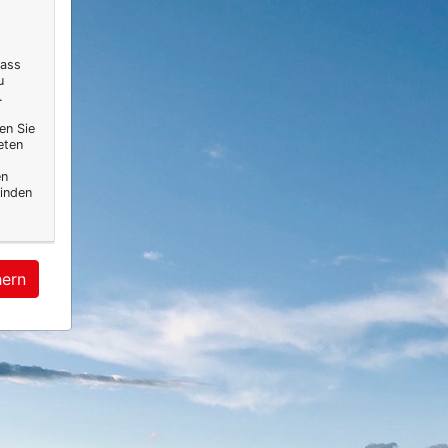
dass
u
.
en Sie
eten
en
inden
hern