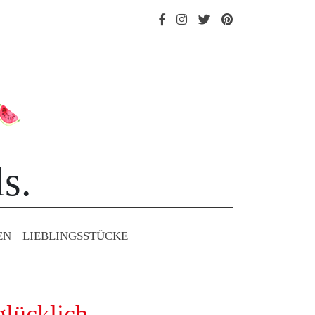
s.
EN
LIEBLINGS­STÜCKE
glücklich