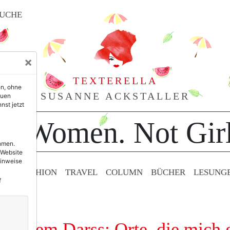
UCHE
×
TEXTERELLA
en, ohne
SUSANNE ACKSTALLER
euen
nst jetzt
or Women. Not Girl
ehmen.
 Website
Hinweise
TY & FASHION
TRAVEL
COLUMN
BÜCHER
LESUNG
f
auf dem Darss: Orte, die mich 