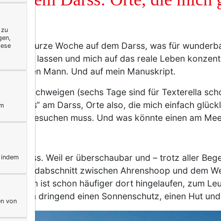
 zu
gen,
auch zu kurze Woche auf dem Darss, was für wunderba
iese
log sein lassen und mich auf das reale Leben konzentr
Essen, den Mann. Und auf mein Manuskript.
für mein Schweigen (sechs Tage sind für Texterella sch
py Places“ am Darss, Orte also, die mich einfach glüc
ym
r wieder besuchen muss. Und was könnte einen am Mee
dem Darss. Weil er überschaubar und – trotz aller Begeh
, indem
h den Strandabschnitt zwischen Ahrenshoop und dem W
 Der Mann ist schon häufiger dort hingelaufen, zum Le
ür die man dringend einen Sonnenschutz, einen Hut u
en von