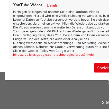
der
YouTube Videos
Details
Letzt
In einigen Beiträgen auf unserer Seite sind YouTube-Videos
überh
eingebunden. Hierbei wird eine 2-Klick-Lösung verwendet, d. h. 
keinerlei Daten an Youtube versendet werden, bevor Sie sich daz
Sonne
entscheiden, durch einen aktiven Klick die Wiedergabe zu starten
Die Videos werden dann im erweiterten Datenschutzmodus von
zurüc
Youtube eingebunden. Mit Klick auf den Wiedergabe-Button erteil
dazwi
Ihre Einwilligung darin, dass Youtube auf dem von Ihnen verwend
Endgerät Cookies setzt, die auch einer Analyse des
ein S
Nutzungsverhaltens zu Marktforschungs- und Marketing-Zweck
Buchs
dienen können. Näheres zur Cookie-Verwendung durch Youtube f
Sie in der Cookie-Policy von Google unter
Meer
https://policies.google.com/technologies/types?hl=de
.
Speic
Sit