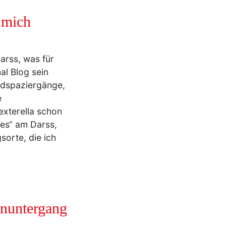
 mich
arss, was für
l Blog sein
andspaziergänge,
e
exterella schon
ces“ am Darss,
sorte, die ich
nuntergang