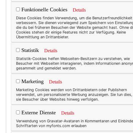
TEXT
Funktionelle Cookies
Details
Ein
Diese Cookies finden Verwendung, um die Benutzerfreundlichkeit
glü
verbessern. Sie dienen vorwiegend zum Speichern von Einstellun
die du bei früheren Besuchen der Website gemacht hast. Ohne d
Cookies stehen dir einige Features nicht zur Verfügung. Keine
Was f
Übermittlung an Drittanbieter.
wunde
lasse
Statistik
Details
gutes
Statistik-Cookies helfen Webseiten-Besitzern zu verstehen, wie
Besucher mit Webseiten interagieren, indem Informationen anon
„Ents
gesammelt und gemeldet werden.
ungew
Orte 
Marketing
Details
imme
Marketing Cookies werden von Drittanbietern oder Publishern
verwendet, um personalisierte Werbung anzuzeigen. Sie tun dies
sie Besucher über Websites hinweg verfolgen.
TEXT
Externe Dienste
Details
Zur
Verwendung von Gravatar-Avataren in Kommentaren und Einbind
Schriftarten von myfonts.com erlauben