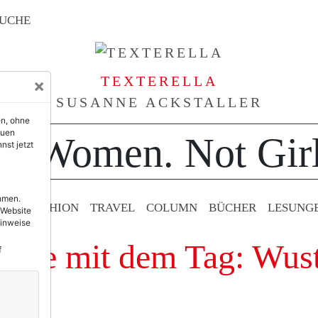
UCHE
TEXTERELLA
×
SUSANNE ACKSTALLER
en, ohne
euen
or Women. Not Girl
nst jetzt
ehmen.
TY & FASHION
TRAVEL
COLUMN
BÜCHER
LESUNG
 Website
Hinweise
träge mit dem Tag: Wus
f