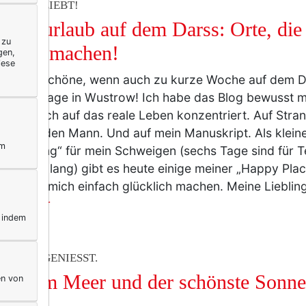
ERELLA LIEBT!
 Kurzurlaub auf dem Darss: Orte, die
 zu
cklich machen!
gen,
iese
ür eine schöne, wenn auch zu kurze Woche auf dem D
rbare Tage in Wustrow! Ich habe das Blog bewusst ma
n und mich auf das reale Leben konzentriert. Auf Str
 Essen, den Mann. Und auf mein Manuskript. Als klein
ym
chädigung“ für mein Schweigen (sechs Tage sind für T
öhnlich lang) gibt es heute einige meiner „Happy Pla
also, die mich einfach glücklich machen. Meine Liebling
r…
mehr
, indem
ERELLA GENIESST.
ück am Meer und der schönste Sonne
en von