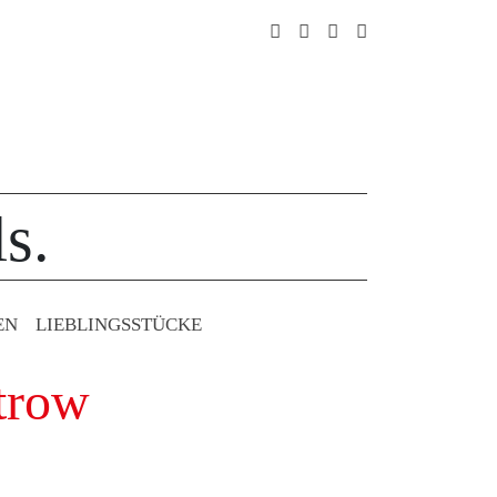
s.
EN
LIEBLINGS­STÜCKE
trow