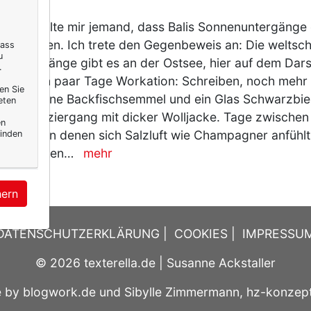
 Welt!
hin erzählte mir jemand, dass Balis Sonnenuntergänge
aupt seien. Ich trete den Gegenbeweis an: Die weltsc
dass
u
nuntergänge gibt es an der Ostsee, hier auf dem Darss
.
k, für ein paar Tage Workation: Schreiben, noch mehr
en Sie
schen eine Backfischsemmel und ein Glas Schwarzbie
eten
trandspaziergang mit dicker Wolljacke. Tage zwische
en
taben, an denen sich Salzluft wie Champagner anfühl
inden
esrauschen…
mehr
hern
DATENSCHUTZERKLÄRUNG
|
COOKIES
|
IMPRESSU
© 2026
texterella.de
| Susanne Ackstaller
e by
blogwork.de
und
Sibylle Zimmermann, hz-konzep