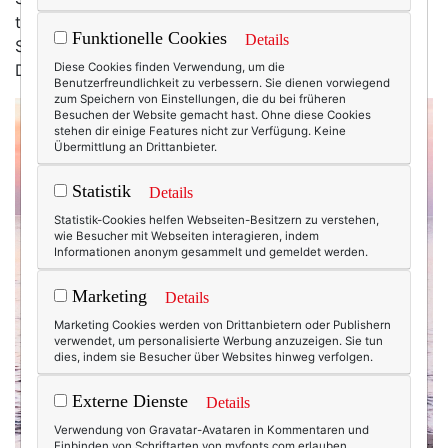
trete den Gegenbeweis an: Die weltschönsten
Funktionelle Cookies
Details
Sonnenuntergänge gibt es an der Ostsee, hier auf dem
Darss.
Diese Cookies finden Verwendung, um die
Benutzerfreundlichkeit zu verbessern. Sie dienen vorwiegend
zum Speichern von Einstellungen, die du bei früheren
Besuchen der Website gemacht hast. Ohne diese Cookies
stehen dir einige Features nicht zur Verfügung. Keine
Übermittlung an Drittanbieter.
Statistik
Details
Statistik-Cookies helfen Webseiten-Besitzern zu verstehen,
wie Besucher mit Webseiten interagieren, indem
Informationen anonym gesammelt und gemeldet werden.
Marketing
Details
Marketing Cookies werden von Drittanbietern oder Publishern
verwendet, um personalisierte Werbung anzuzeigen. Sie tun
dies, indem sie Besucher über Websites hinweg verfolgen.
Externe Dienste
Details
Verwendung von Gravatar-Avataren in Kommentaren und
Einbinden von Schriftarten von myfonts.com erlauben