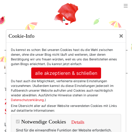
TEXTERELLA
×
Cookie-Info
SUSANNE ACKSTALLER
Du kennst es schon: Bei unseren Cookies hast du die Wahl zwischen
denen, ohne die unser Blog nicht läuft und weiteren, über deren
Bestätigung wir uns freuen würden, weil es uns das Bereitstellen eines
For Women. Not Girls.
guten Blogs erleichtert. Du kannst jetzt einfach
alle akzeptieren & schließen
Du hast auch die Möglichkeit, verfeinerte einzelne Einstellungen
vorzunehmen. (Außerdem kannst du diese Einstellungen jederzeit im
TEXTERELLA GENIESST.
Fußbereich unserer Website aufrufen und Cookies auch nachträglich
wieder abwählen. Ausführliche Hinweise stehen in unserer
Zurück am Meer und der schönste
Datenschutzerklärung
.)
Eine Übersicht aller auf dieser Website verwendeten Cookies mit Links
Sonnenuntergang der Welt!
auf detaillierte Informationen:
Notwendige Cookies
Details
Letzthin erzählte mir jemand, dass Balis
Sind für die einwandfreie Funktion der Website erforderlich.
Sonnenuntergänge die schönsten überhaupt seien. Ich