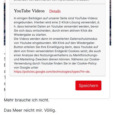
YouTube Videos
Details
In einigen Beiträgen auf unserer Seite sind YouTube-Videos
eingebunden. Hierbei wird eine 2-Klick-Lösung verwendet, d.
h. dass keinerlei Daten an Youtube versendet werden, bevor
Sie sich dazu entscheiden, durch einen aktiven Klick die
Wiedergabe zu starten.
Die Videos werden dann im erweiterten Datenschutzmodus
von Youtube eingebunden. Mit Klick auf den Wiedergabe-
Button erteilen Sie Ihre Einwilligung darin, dass Youtube auf
dem von Ihnen verwendeten Endgerät Cookies setzt, die auch
Ja, ich bin zurück, für ein paar Tage Workation:
einer Analyse des Nutzungsverhaltens zu Marktforschungs-
Schreiben, noch mehr Schreiben, dazwischen eine
und Marketing-Zwecken dienen können. Näheres zur Cookie-
Verwendung durch Youtube finden Sie in der Cookie-Policy
Backfischsemmel und ein Glas Schwarzbier. Und
von Google unter
abends ein Strandspaziergang mit dicker Wolljacke.
https://policies.google.com/technologies/types?hl=de
.
Tage zwischen Brandung und Buchstaben, an denen
sich Salzluft wie Champagner anfühlt und
Speichern
Meeresrauschen mich irgendwann in den Schlaf wiegt.
Mehr brauche ich nicht.
Das Meer reicht mir. Völlig.