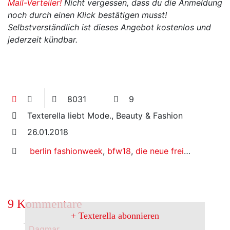
Mail-Verteiler!
Nicht vergessen, dass du die Anmeldung
noch durch einen Klick bestätigen musst!
Selbstverständlich ist dieses Angebot kostenlos und
jederzeit kündbar.
8031
9
Texterella liebt Mode., Beauty & Fashion
26.01.2018
berlin fashionweek
,
bfw18
,
die neue freiheit
,
textere
9 Kommentare
Texterella abonnieren
Dagmar