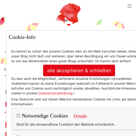
TEXTERELLA
Cookie-Info
SUSANNE ACKSTALLER
Du kennst es schon: Bei unseren Cookies hast du die Wahl zwischen denen, ohne
unser Blog nicht läuft und weiteren, über deren Bestätigung wir uns freuen würde
es uns das Bereitstellen eines guten Blogs erleichtert. Du kannst jetzt einfach
For Women. Not Girls.
alle akzeptieren & schließen
Du hast auch die Möglichkeit, verfeinerte einzelne Einstellungen vorzunehmen.
(Außerdem kannst du diese Einstellungen jederzeit im Fußbereich unserer Websi
aufrufen und Cookies auch nachträglich wieder abwählen. Ausführliche Hinweise
TEXTERELLA PERSÖNLICH.
stehen in unserer
Datenschutzerklärung
.)
Eine Übersicht aller auf dieser Website verwendeten Cookies mit Links auf detail
Und sonst so, Frau
Informationen:
Texterella? (Home-Farming, vegane
Notwendige Cookies
Details
Ernährung und der schönste Look in
Sind für die einwandfreie Funktion der Website erforderlich.
Rot und Pink.)