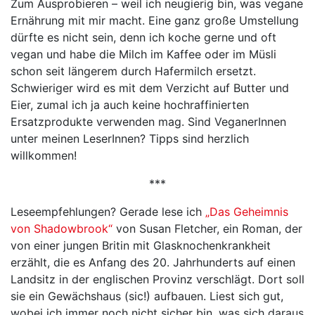
Zum Ausprobieren – weil ich neugierig bin, was vegane
Ernährung mit mir macht. Eine ganz große Umstellung
dürfte es nicht sein, denn ich koche gerne und oft
vegan und habe die Milch im Kaffee oder im Müsli
schon seit längerem durch Hafermilch ersetzt.
Schwieriger wird es mit dem Verzicht auf Butter und
Eier, zumal ich ja auch keine hochraffinierten
Ersatzprodukte verwenden mag. Sind VeganerInnen
unter meinen LeserInnen? Tipps sind herzlich
willkommen!
***
Leseempfehlungen? Gerade lese ich
„Das Geheimnis
von Shadowbrook“
von Susan Fletcher, ein Roman, der
von einer jungen Britin mit Glasknochenkrankheit
erzählt, die es Anfang des 20. Jahrhunderts auf einen
Landsitz in der englischen Provinz verschlägt. Dort soll
sie ein Gewächshaus (sic!) aufbauen. Liest sich gut,
wobei ich immer noch nicht sicher bin, was sich daraus