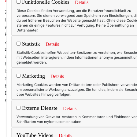
Funktionelle Cookies
Details
Diese Cookies finden Verwendung, um die Benutzerfreundlichkeit zu
Zum ersten Mal in diesem Jahr sitze ich mit meinem
verbessern. Sie dienen vorwiegend zum Speichern von Einstellungen, d
Laptop auf dem Balkon, um zu schreiben. Unglaublich,
du bei früheren Besuchen der Website gemacht hast. Ohne diese Cooki
stehen dir einige Features nicht zur Verfügung. Keine Übermittlung an
wie grün alles geworden ist – innerhalb weniger Tage.
Drittanbieter.
Hatte es nicht letzte Woche noch geschneit? Und jetzt
zeigt das Thermometer 24 Grad, der Sohn fährt
Statistik
Details
zwischen den Abiturvorbereitungen an den Badeweiher
Statistik-Cookies helfen Webseiten-Besitzern zu verstehen, wie Besuch
und der Nachbar mäht Rasen. Die Eiche ist in
mit Webseiten interagieren, indem Informationen anonym gesammelt u
gemeldet werden.
Rekordgeschwindigkeit ergrünt – was einerseits schön
ist, weil der Baum dadurch Schatten spendet, uns
Marketing
Details
andererseits aber den Blick auf die quirligen
Eichhörnchen nimmt. Aber wer braucht schon
Marketing Cookies werden von Drittanbietern oder Publishern verwende
um personalisierte Werbung anzuzeigen. Sie tun dies, indem sie Besuch
Eichhörnchen, wenn doch die Igel wieder da sind und
über Websites hinweg verfolgen.
sich abends am Katzenfutter laben …
Externe Dienste
Details
Verwendung von Gravatar-Avataren in Kommentaren und Einbinden vo
Schriftarten von myfonts.com erlauben
YouTube Videos
Details