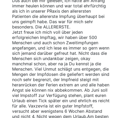
Dus auch bei mir gelesen, ich hätte am Anfang
immer heulen können und war total ehrfürchtig
als ich in unserer PRaxis den allerersten
Patienten die allererste Impfung überhaupt bei
uns geimpft habe. Das war für mich sehr
besonders. Die ALLERERSTE.
Jetzt freue ich mich voll über jeden
erfolgreichen Impftag, wir haben über 500
Menschen und auch schon Zweitimpfungen
angefangen, und ich lese es immer so gern wenn
sich jemand darüber gefreut hat. Nicht dass die
Menschen sich undankbar zeigen, okay
manchmal schon, aber na ja Du kennst ja die
Menschen. Viel Unmut schlägt uns entgegen, die
Mengen der Impfdosen die geliefert werden sind
noch sehr begrenzt, der Impfneid steigt mit
heranrücken der Ferien extrem an und alle haben
Angst sie können nix abbekommen. Ab Juni soll
viel Impstoff zur Verfügung stehen, plant euren
Urlaub einen Tick später ein und ehrlich es reicht
für alle. Vaxzevria ist ein guter Impfstoff,
versucht aber wenigstens 6 Wochen Abstand
und nicht 4. Nicht wegen dem Urlaub.Am besten