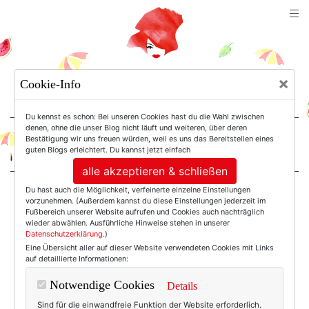
TEXTERELLA
×
Cookie-Info
SUSANNE ACKSTALLER
Du kennst es schon: Bei unseren Cookies hast du die Wahl zwischen
denen, ohne die unser Blog nicht läuft und weiteren, über deren
Bestätigung wir uns freuen würden, weil es uns das Bereitstellen eines
For Women. Not Girls.
guten Blogs erleichtert. Du kannst jetzt einfach
alle akzeptieren & schließen
Du hast auch die Möglichkeit, verfeinerte einzelne Einstellungen
Einträge mit dem
vorzunehmen. (Außerdem kannst du diese Einstellungen jederzeit im
Fußbereich unserer Website aufrufen und Cookies auch nachträglich
wieder abwählen. Ausführliche Hinweise stehen in unserer
Datenschutzerklärung
.)
Tag: Uniqlo
Eine Übersicht aller auf dieser Website verwendeten Cookies mit Links
auf detaillierte Informationen:
Notwendige Cookies
Details
Sind für die einwandfreie Funktion der Website erforderlich.