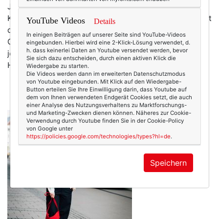
Jahre alten Auto (bei dem erst kürzlich die
Klimaanlage geschwächelt hatte)! Die Hitze! Überhaupt
YouTube Videos
Details
die Unsicherheit, diverse Kundenaufträge in einer
In einigen Beiträgen auf unserer Seite sind YouTube-Videos
Gegend umzusetzen, die weder Martina noch ich
eingebunden. Hierbei wird eine 2-Klick-Lösung verwendet, d.
h. dass keinerlei Daten an Youtube versendet werden, bevor
jemals vorher besucht hatten! Würde das gemietete
Sie sich dazu entscheiden, durch einen aktiven Klick die
Häuschen aus dem 16. Jahrhundert tatsächlich so…
Wiedergabe zu starten.
Die Videos werden dann im erweiterten Datenschutzmodus
mehr
von Youtube eingebunden. Mit Klick auf den Wiedergabe-
Button erteilen Sie Ihre Einwilligung darin, dass Youtube auf
dem von Ihnen verwendeten Endgerät Cookies setzt, die auch
einer Analyse des Nutzungsverhaltens zu Marktforschungs-
und Marketing-Zwecken dienen können. Näheres zur Cookie-
Verwendung durch Youtube finden Sie in der Cookie-Policy
von Google unter
https://policies.google.com/technologies/types?hl=de
.
Speichern