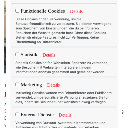
Funktionelle Cookies
Details
Diese Cookies finden Verwendung, um die
Benutzerfreundlichkeit zu verbessern. Sie dienen vorwiegend
zum Speichern von Einstellungen, die du bei früheren
Besuchen der Website gemacht hast. Ohne diese Cookies
stehen dir einige Features nicht zur Verfügung. Keine
Übermittlung an Drittanbieter.
Statistik
Details
Statistik-Cookies helfen Webseiten-Besitzern zu verstehen,
wie Besucher mit Webseiten interagieren, indem
Informationen anonym gesammelt und gemeldet werden.
Marketing
Details
TEXTERELLA IN DER PROVENCE
Blaue Stunde in der Provence
Marketing Cookies werden von Drittanbietern oder Publishern
verwendet, um personalisierte Werbung anzuzeigen. Sie tun
dies, indem sie Besucher über Websites hinweg verfolgen.
Als wir am Samstag vor einer Woche gen
Südfrankreich starteten, hatte ich tatsächlich ein wenig
Externe Dienste
Details
Bammel. Die lange Strecke (über 1.000 Kilometer, die
Verwendung von Gravatar-Avataren in Kommentaren und
wir in einem Rutsch durchfahren wollten!) in einem 10
Einbinden von Schriftarten von myfonts.com erlauben