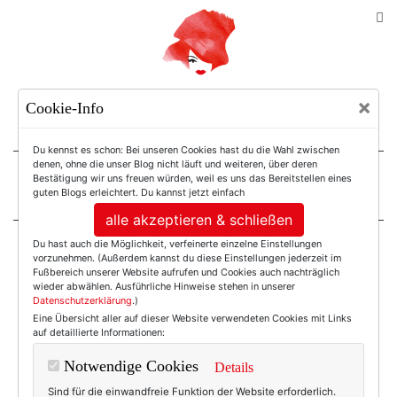
TEXTERELLA
×
Cookie-Info
SUSANNE ACKSTALLER
Du kennst es schon: Bei unseren Cookies hast du die Wahl zwischen
denen, ohne die unser Blog nicht läuft und weiteren, über deren
Bestätigung wir uns freuen würden, weil es uns das Bereitstellen eines
For Women. Not Girls.
guten Blogs erleichtert. Du kannst jetzt einfach
alle akzeptieren & schließen
Du hast auch die Möglichkeit, verfeinerte einzelne Einstellungen
Einträge mit dem
vorzunehmen. (Außerdem kannst du diese Einstellungen jederzeit im
Fußbereich unserer Website aufrufen und Cookies auch nachträglich
wieder abwählen. Ausführliche Hinweise stehen in unserer
Datenschutzerklärung
.)
Tag: Texterella Liebt
Eine Übersicht aller auf dieser Website verwendeten Cookies mit Links
auf detaillierte Informationen:
Mode
Notwendige Cookies
Details
Sind für die einwandfreie Funktion der Website erforderlich.