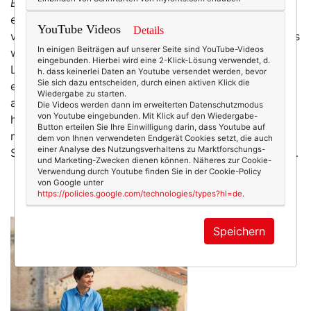
Excusez-moi
, aber ich muss noch mal. Ich muss
einfach noch einmal in Erinnerungen schwelgen und
YouTube Videos
Details
von der Provence schwärmen – und ich fürchte fast, es
In einigen Beiträgen auf unserer Seite sind YouTube-Videos
wird nicht das letzte Mal sein. Da müssen Texterella-
eingebunden. Hierbei wird eine 2-Klick-Lösung verwendet, d.
Leserinnen jetzt wohl durch. Es war ja aber auch
h. dass keinerlei Daten an Youtube versendet werden, bevor
Sie sich dazu entscheiden, durch einen aktiven Klick die
einfach zu … „hach“: Der plätschernde Springbrunnen
Wiedergabe zu starten.
auf dem Marktplatz, der üppig an Häusern
Die Videos werden dann im erweiterten Datenschutzmodus
von Youtube eingebunden. Mit Klick auf den Wiedergabe-
hochrankende Oleander, der kleine Lebensmittelladen
Button erteilen Sie Ihre Einwilligung darin, dass Youtube auf
mit zehn verschiedenen Tomatensorten auf den
dem von Ihnen verwendeten Endgerät Cookies setzt, die auch
einer Analyse des Nutzungsverhaltens zu Marktforschungs-
Steigen vor der Tür, der Duft nach frisch gebackenen…
und Marketing-Zwecken dienen können. Näheres zur Cookie-
mehr
Verwendung durch Youtube finden Sie in der Cookie-Policy
von Google unter
https://policies.google.com/technologies/types?hl=de
.
Speichern