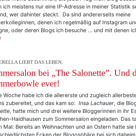
 ich meistens nur eine IP-Adresse in meiner Statistik s
nd, wer dahinter steckt. Da sind andererseits meine
erkolleginnen, denen ich regelmäßig auf Instagram u
ne, oder deren Blogs ich besuche ... und mit denen i
r
ERELLA LIEBT DAS LEBEN.
mersalon bei „The Salonette”. Und di
merbowle ever!
e Woche habe ich die allererste und zugleich allerbes
s zubereitet, und das kam so:
Insa Lachauer
, die Blo
ette
, hatte mich und drei weitere Bloggerinnen in ihr
en-Haidhausen zum Sommersalon eingeladen. Das tat
n Mal: Bereits an Weihnachten und an Ostern hatte sie
schiedlichsten Ecken der Blogosphäre bei sich daheim