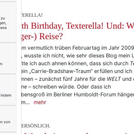
AHRE TEXTERELLA!
 zu
gen,
py 15th Birthday, Texterella! Und: W
iese
 (Blogger-) Reise?
ch an einem vermutlich trüben Februartag im Jahr 200
aufe hob, wusste ich nicht, wie sehr dieses Blog mein
. Wie hätte ich auch ahnen können, dass sich durch
T
ym
chlich mein „Carrie-Bradshaw-Traum“ erfüllen und ic
tyle-Kolumnen – zunächst fünf Jahre für die
WELT
und 
y Magazine
– schreiben würde. Oder dass ich
dwann lebensgroß im Berliner Humboldt-Forum hänge
, indem
er in einem…
mehr
en von
ERELLA PERSÖNLICH.