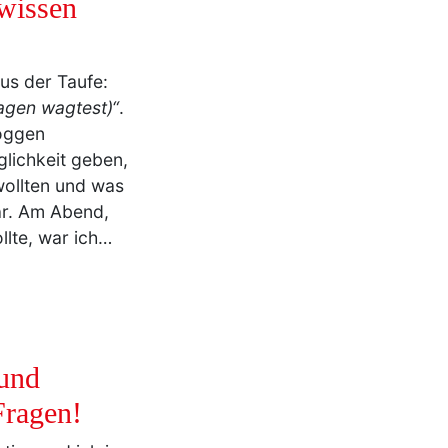
wissen
us der Taufe:
agen wagtest)“
.
loggen
glichkeit geben,
wollten und was
ar. Am Abend,
lte, war ich…
 und
Fragen!