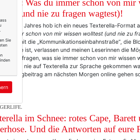
oaded: Was du immer schon von mir 
ltest (und nie zu fragen wagtest)!
dass
g dieses Jahres hob ich ein neues Texterella-Format a
u
.
du immer schon von mir wissen wolltest (und nie zu fr
en Sie
ollte damit die „Kommunikationseinbahnstraße“, die B
eten
lerweise ist, verlassen und meinen Leserinnen die Mö
en
 das zu fragen, was sie immer schon von mir wissen 
inden
eicht noch nie auf Texterella zur Sprache gekommen w
 der Blogbeitrag am nächsten Morgen online gehen sol
r
hern
GERLIFE.
terella im Schnee: rotes Cape, Barett
erhose. Und die Antworten auf eure 