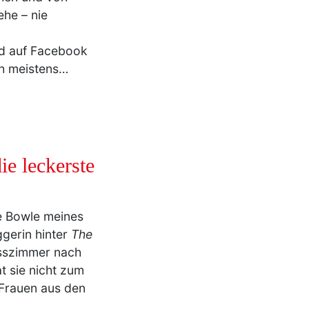
ehe – nie
nd auf Facebook
ch meistens…
e leckerste
te Bowle meines
ggerin hinter
The
 Esszimmer nach
 sie nicht zum
 Frauen aus den