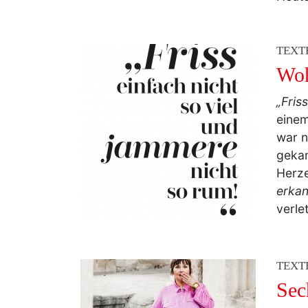
TEXT
Woh
„Fris
einem
war n
gekan
Herze
erkan
verle
TEXT
Sec