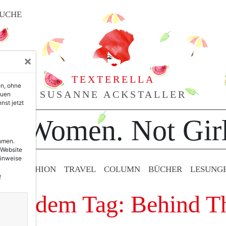
UCHE
×
TEXTERELLA
en, ohne
SUSANNE ACKSTALLER
euen
nst jetzt
or Women. Not Girl
ehmen.
 Website
Hinweise
TY & FASHION
TRAVEL
COLUMN
BÜCHER
LESUNG
f
 mit dem Tag: Behind T