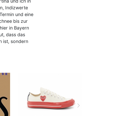
ina und ich in
, Indizwerte
Termin und eine
chnee bis zur
hier in Bayern
ut, dass das
 ist, sondern
vor