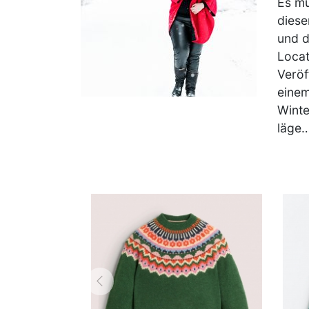
Es mu
dies
und d
Locat
Veröf
einem
Winte
läge
zurück