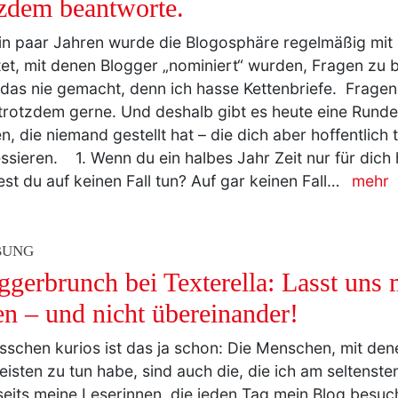
tzdem beantworte.
in paar Jahren wurde die Blogosphäre regelmäßig mit 
tet, mit denen Blogger „nominiert“ wurden, Fragen zu 
das nie gemacht, denn ich hasse Kettenbriefe. Fragen
trotzdem gerne. Und deshalb gibt es heute eine Rund
n, die niemand gestellt hat – die dich aber hoffentlich
essieren. 1. Wenn du ein halbes Jahr Zeit nur für dich 
st du auf keinen Fall tun? Auf gar keinen Fall…
mehr
BUNG
ggerbrunch bei Texterella: Lasst uns 
en – und nicht übereinander!
isschen kurios ist das ja schon: Die Menschen, mit dene
isten zu tun habe, sind auch die, die ich am seltensten
seits meine Leserinnen, die jeden Tag mein Blog besu