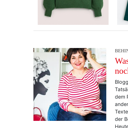
BEHI
Was
noc
Blogg
Tatsä
dem P
ander
Texte
der B
Heute