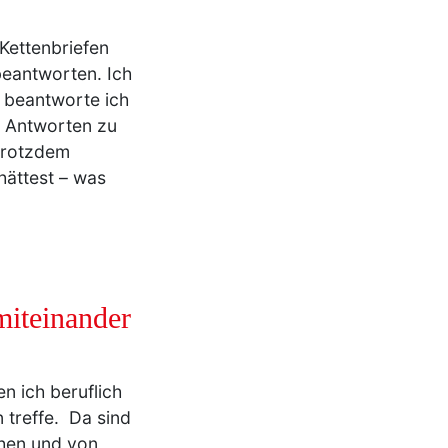
Kettenbriefen
beantworten. Ich
 beantworte ich
e Antworten zu
 trotzdem
hättest – was
miteinander
n ich beruflich
 treffe. Da sind
chen und von