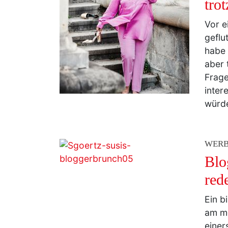
tro
Vor e
geflu
habe 
aber 
Frage
inter
würde
WER
Blo
red
Ein b
am me
einer