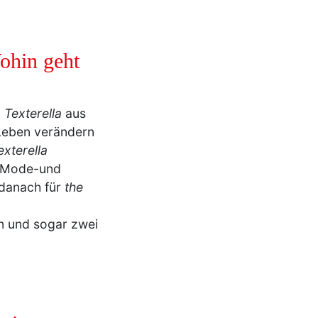
ohin geht
9
Texterella
aus
 Leben verändern
exterella
h Mode-und
danach für
the
n und sogar zwei