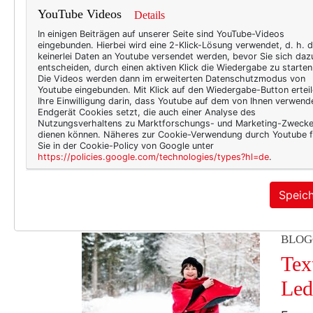
Rel
YouTube Videos
Details
wol
In einigen Beiträgen auf unserer Seite sind YouTube-Videos
eingebunden. Hierbei wird eine 2-Klick-Lösung verwendet, d. h. 
Anfan
keinerlei Daten an Youtube versendet werden, bevor Sie sich daz
entscheiden, durch einen aktiven Klick die Wiedergabe zu starten
„Was 
Die Videos werden dann im erweiterten Datenschutzmodus von
Youtube eingebunden. Mit Klick auf den Wiedergabe-Button erteil
Ich w
Ihre Einwilligung darin, dass Youtube auf dem von Ihnen verwend
norma
Endgerät Cookies setzt, die auch einer Analyse des
Nutzungsverhaltens zu Marktforschungs- und Marketing-Zweck
genau
dienen können. Näheres zur Cookie-Verwendung durch Youtube f
Sie in der Cookie-Policy von Google unter
viell
https://policies.google.com/technologies/types?hl=de
.
bevor
meh
Speic
BLOG
Tex
Led