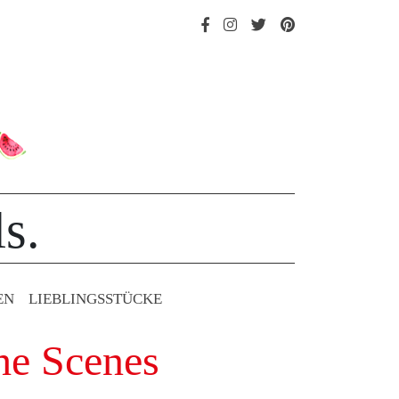
s.
EN
LIEBLINGS­STÜCKE
he Scenes