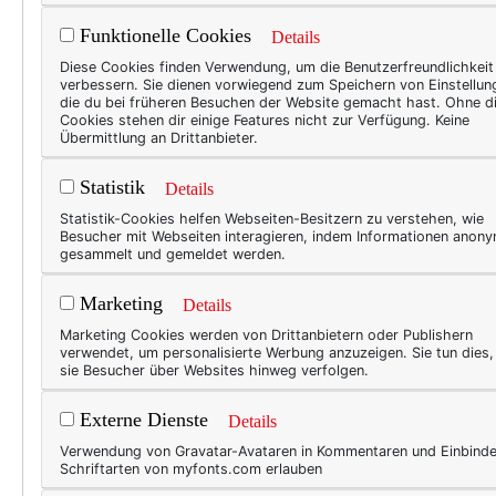
Funktionelle Cookies
Details
15 J
Diese Cookies finden Verwendung, um die Benutzerfreundlichkeit
verbessern. Sie dienen vorwiegend zum Speichern von Einstellun
Hap
die du bei früheren Besuchen der Website gemacht hast. Ohne d
Cookies stehen dir einige Features nicht zur Verfügung. Keine
die
Übermittlung an Drittanbieter.
Als i
Statistik
Details
der T
Statistik-Cookies helfen Webseiten-Besitzern zu verstehen, wie
würde
Besucher mit Webseiten interagieren, indem Informationen anon
gesammelt und gemeldet werden.
tatsä
Lifes
Marketing
Details
Curv
Marketing Cookies werden von Drittanbietern oder Publishern
irgen
verwendet, um personalisierte Werbung anzuzeigen. Sie tun dies
sie Besucher über Websites hinweg verfolgen.
Büch
Externe Dienste
Details
Verwendung von Gravatar-Avataren in Kommentaren und Einbind
TEXT
Schriftarten von myfonts.com erlauben