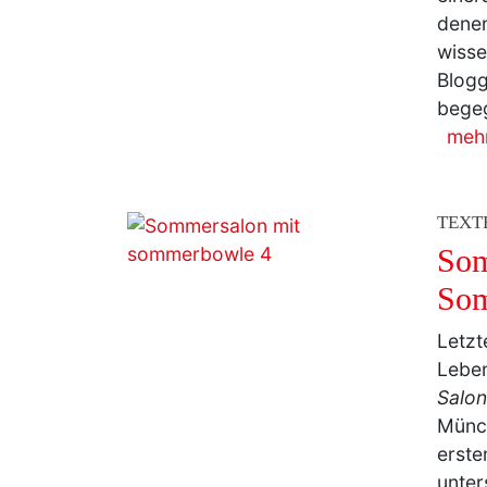
denen
wisse
Blogg
begeg
meh
TEXT
Som
Som
Letzt
Leben
Salon
Münch
erste
unter