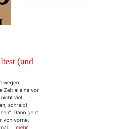
test (und
on wegen.
 Zeit alleine vor
nicht viel
an, schreibt
ichen“. Dann geht
er von vorne.
ß mal…
mehr