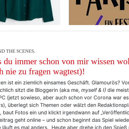
ND THE SCENES.
 du immer schon von mir wissen woll
h nie zu fragen wagtest)!
en ist ein ziemlich einsames Geschäft. Glamourös? V
chlich sitzt die Bloggerin (aka me,
myself & I)
die meiste
C (jetzt sowieso, aber auch schon vor Corona war es 
s), überlegt sich Themen oder wälzt den Redaktionspl
, baut Fotos ein und klickt irgendwann auf „Veröffentl
eitrag geht online – und schon beginnt das Spiel wied
 läuft es mal anders. Heute aber drehe ich den Spie