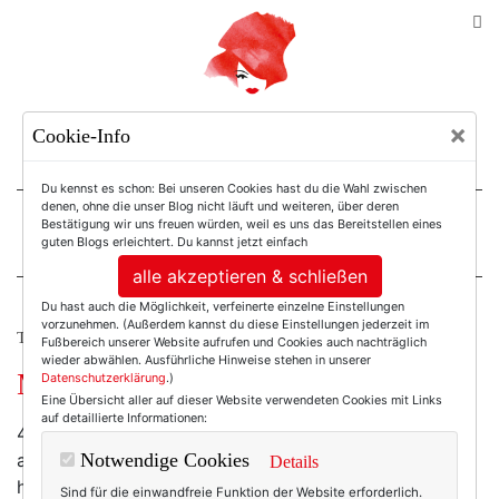
TEXTERELLA
×
Cookie-Info
SUSANNE ACKSTALLER
Du kennst es schon: Bei unseren Cookies hast du die Wahl zwischen
denen, ohne die unser Blog nicht läuft und weiteren, über deren
Bestätigung wir uns freuen würden, weil es uns das Bereitstellen eines
For Women. Not Girls.
guten Blogs erleichtert. Du kannst jetzt einfach
alle akzeptieren & schließen
Du hast auch die Möglichkeit, verfeinerte einzelne Einstellungen
vorzunehmen. (Außerdem kannst du diese Einstellungen jederzeit im
TEXTERELLA PERSÖNLICH.
Fußbereich unserer Website aufrufen und Cookies auch nachträglich
wieder abwählen. Ausführliche Hinweise stehen in unserer
Mein Sommer unterm Apfelbaum
Datenschutzerklärung
.)
Eine Übersicht aller auf dieser Website verwendeten Cookies mit Links
auf detaillierte Informationen:
44 Prozent aller Deutschen bezeichnen den Sommer
als ihre liebste Jahreszeit. Sonne, Wärme, der
Notwendige Cookies
Details
herannahende Sommerurlaub. Samstage am See,
Sind für die einwandfreie Funktion der Website erforderlich.