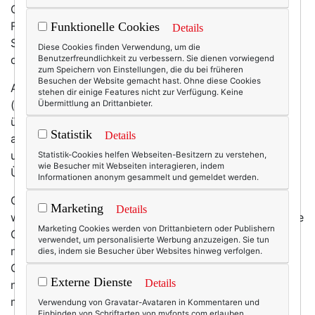
Grillabende mit Freunden, luftige Sommerkleider.
Festivals, Open-Air-Konzerte, Straßen-, Dorf- oder
Funktionelle Cookies
Details
Stadtfeste. Sommer, das ist Easy Going, Dolce Vita,
Diese Cookies finden Verwendung, um die
die Leichtigkeit des Seins …
Benutzerfreundlichkeit zu verbessern. Sie dienen vorwiegend
zum Speichern von Einstellungen, die du bei früheren
Besuchen der Website gemacht hast. Ohne diese Cookies
Auch ich mag Sommer: morgens eine luftige Tunika
stehen dir einige Features nicht zur Verfügung. Keine
(oder die perfekte Sommerbluse vom Foto … )
Übermittlung an Drittanbieter.
überwerfen, mittags einen leichten Salat auftischen,
Statistik
Details
abends bei einem Glas Rosé auf dem Balkon unter
unserer Eiche sitzen und der Amsel zuhören.
Statistik-Cookies helfen Webseiten-Besitzern zu verstehen,
wie Besucher mit Webseiten interagieren, indem
Überhaupt diese langen, lichten Tage … schön ist das.
Informationen anonym gesammelt und gemeldet werden.
Gleichzeitig finde ich den Sommer anstrengend. „Na,
Marketing
Details
was macht ihr denn am Wochenende?“ Dieses ständige
Marketing Cookies werden von Drittanbietern oder Publishern
Gefühl, etwas unternehmen und unterwegs sein zu
verwendet, um personalisierte Werbung anzuzeigen. Sie tun
müssen … weil ja Sommer ist! Biergarten, Ausflug ins
dies, indem sie Besucher über Websites hinweg verfolgen.
Grüne oder Grillen mit Bekannten – während ich lieber
Externe Dienste
Details
nichts tun und einfach nur daheim bleiben will … (und
mich gleichzeitig bei dem Gedanken ein bisschen
Verwendung von Gravatar-Avataren in Kommentaren und
Einbinden von Schriftarten von myfonts.com erlauben